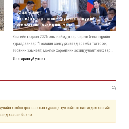
12 цаг 9 минут
Засгийн газар энэ оныг дуустал санхүүгийн
хэмнэлтийн горимд шилжинэ
Засгийн газрын 2026 оны наймдугаар сарын 5-ны өдрийн
хуралдаанаар “Төсвийн санхүүжилтэд эрэмбэ тогтоож,
төсвийн хэмнэлт, мөнгөн хөрөнгийн зохицуулалт хийх зар...
Дэлгэрэнгүй унших...
лийн холбогдох заалтын хүрээнд тус сайтын сэтгэгдэл хэсгийг
цаанд хаасан болно.