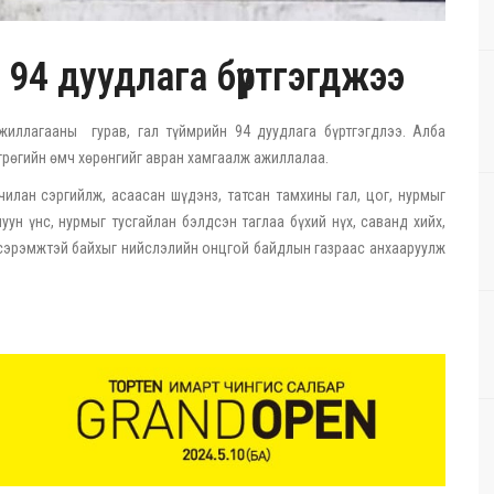
 94 дуудлага бүртгэгджээ
иллагааны гурав, гал түймрийн 94 дуудлага бүртгэгдлээ. Алба
өгрөгийн өмч хөрөнгийг авран хамгаалж ажиллалаа.
илан сэргийлж, асаасан шүдэнз, татсан тамхины гал, цог, нурмыг
алуун үнс, нурмыг тусгайлан бэлдсэн таглаа бүхий нүх, саванд хийх,
 сэрэмжтэй байхыг нийслэлийн онцгой байдлын газраас анхааруулж