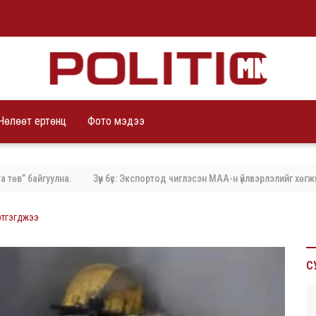
Чөлөөт ертөнц
Фото мэдээ
 байгуулна.
Зүүн бүс: Экспортод чиглэсэн МАА-н үйлвэрлэлийг хөгжүүлэх
ртгэгджээ
С