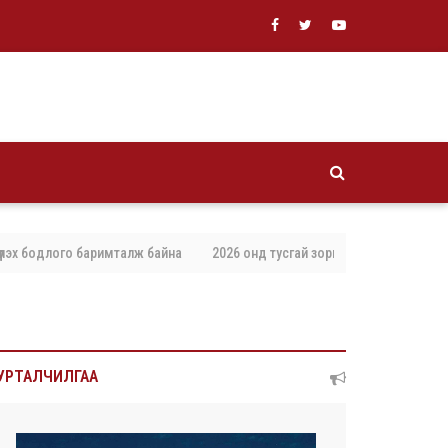
 бодлого баримталж байна
2026 онд тусгай зориулалтаар агнах, барих 
УРТАЛЧИЛГАА