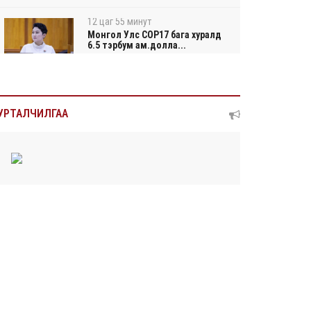
12 цаг 55 минут
Монгол Улс COP17 бага хуралд
6.5 тэрбум ам.долла...
12 цаг 59 минут
“Улаанбаатар трам” төсөл
УРТАЛЧИЛГАА
хэрэгжсэнээр жилд 4...
13 цаг 17 минут
Автомашины улсын дугаар
тэгш тоогоор төгссөн бол...
13 цаг 21 минут
Улаанбаатарт өдөртөө 29 хэм дулаан
2026/08/05
Прокурорын байгууллага өнгөрсөн долоо
хоногт 29,...
2026/08/05