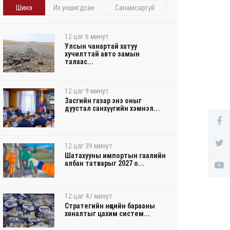
Шинэ
Их уншигдсан
Санамсаргүй
12 цаг 6 минут
Улсын чанартай хатуу
хучилттай авто замын
талаас...
12 цаг 9 минут
Засгийн газар энэ оныг
дуустал санхүүгийн хэмнэл...
12 цаг 39 минут
Шатахууны импортын гаалийн
албан татварыг 2027 о...
12 цаг 47 минут
Стратегийн нөөцийн барааны
хяналтыг цахим систем...