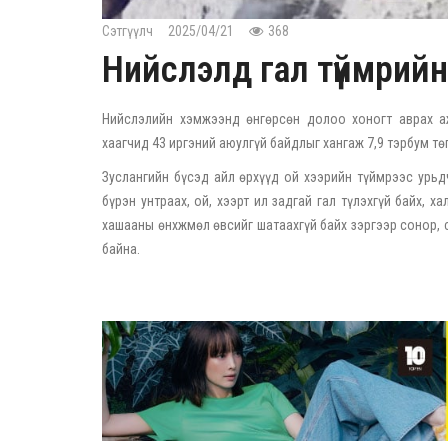
Сэтгүүлч
2025/04/21
368
Нийслэлд гал түймрийн
Нийслэлийн хэмжээнд өнгөрсөн долоо хоногт аврах аж
хаагчид 43 иргэний аюулгүй байдлыг хангаж 7,9 тэрбум т
Зуслангийн бүсэд айл өрхүүд ой хээрийн түймрээс урьдч
бүрэн унтраах, ой, хээрт ил задгай гал түлэхгүй байх, х
хашааны өнхжмөл өвсийг шатаахгүй байх зэргээр сонор,
байна.