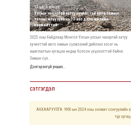
12 цаг 6 минут
Улсын чанартай хатуу хучилттай авто замын
талаас илүү хувь нь 13-аас дээш жилийн
насжилттай
2025 оны байдлаар Монгол Улсын улсын чанартай хатуу
хучилттай авто замын сүлжээний дийлэнх хэсэг нь
ашиглалтын хугацаа өндөр болсон үзүүлэлттэй байна.
Замын сүл...
Дэлгэрэнгүй унших...
СЭТГЭГДЭЛ
АНХААРУУЛГА: УИХ-ын 2024 оны ээлжит сонгуулийн хуу
түр хуга