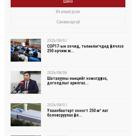
Шинэ
Их уншигдсан
Санамсаргүй
2026/08/07
COP17-ын зочид, төлөөлөгчдөд үйлчлэх
250 орчим ж...
2026/08/06
Шатахууны нөөцийг нэмэгдүүлэх,
доголдлыг арилгах...
2026/08/07
Улаанбаатарт хоногт 250 м³ лаг
боловсруулах үйл...