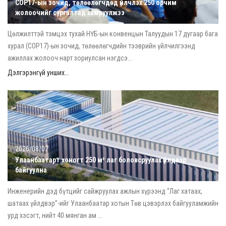
COP17-ын зочид, төлөөлөгчдөд үйлчлэх 250 орчим
жолоочийг сургалтад хамруулжээ
Цөлжилттэй тэмцэх тухай НҮБ-ын конвенцын Талуудын 17 дугаар бага
хурал (COP17)-ын зочид, төлөөлөгчдийн тээврийн үйлчилгээнд
ажиллах жолооч нарт зориулсан нэгдсэ...
Дэлгэрэнгүй унших...
2026/08/07
Улаанбаатарт хоногт 250 м³ лаг боловсруулах үйлдвэр
байгуулна
Инженерийн дэд бүтцийг сайжруулах ажлын хүрээнд “Лаг хатаах,
шатаах үйлдвэр”-ийг Улаанбаатар хотын Төв цэвэрлэх байгууламжийн
урд хэсэгт, нийт 40 мянган ам ...