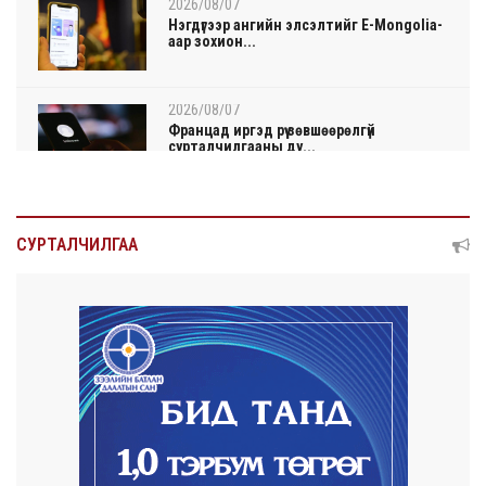
2026/08/07
Нэгдүгээр ангийн элсэлтийг E-Mongolia-
аар зохион...
2026/08/07
Францад иргэд рүү зөвшөөрөлгүй
сурталчилгааны ду...
2026/08/07
Нийтийн тээврийн Ч:19А чиглэлийн
СУРТАЛЧИЛГАА
замналд түр хуг...
2026/08/07
Автомашины улсын дугаар сондгой
тоогоор төгссөн ...
2026/08/07
Улаанбаатарт өдөртөө 30 хэм дулаан