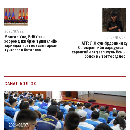
2025/07/22
Монгол Улс, БНКУ-ын
2025/07/24
хооронд иж бүрэн түншлэлийн
АТГ: Л.Оюун-Эрдэнийн хүү
харилцаа тогтоох хамтарсан
О.Тэмүүлэнгийн зарцуулсан
тунхаглал баталлаа
хөрөнгийн эх үүсвэр хууль ёсны
болох нь тогтоогдлоо
САНАЛ БОЛГОХ
2026/08/07