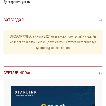
Дэлгэрэнгүй унших...
СЭТГЭГДЭЛ
АНХААРУУЛГА: УИХ-ын 2024 оны ээлжит сонгуулийн хуулийн
холбогдох заалтын хүрээнд тус сайтын сэтгэгдэл хэсгийг түр
хугацаанд хаасан болно.
СУРТАЛЧИЛГАА