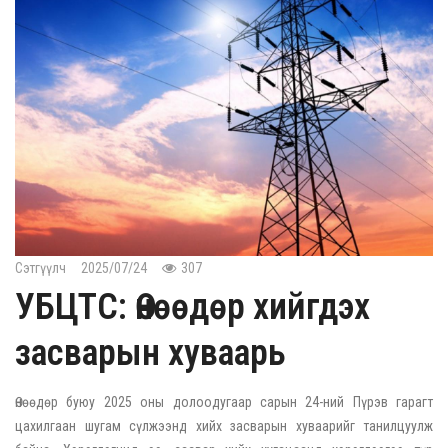
Сэтгүүлч
2025/07/24
307
УБЦТС: Өнөөдөр хийгдэх
засварын хуваарь
Өнөөдөр буюу 2025 оны долоодугаар сарын 24-ний Пүрэв гарагт
цахилгаан шугам сүлжээнд хийх засварын хуваарийг танилцуулж