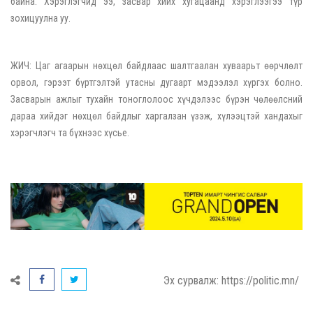
байна. Хэрэглэгчид ээ, засвар хийх хугацаанд хэрэглээгээ түр
зохицуулна уу.
ЖИЧ: Цаг агаарын нөхцөл байдлаас шалтгаалан хуваарьт өөрчлөлт
орвол, гэрээт бүртгэлтэй утасны дугаарт мэдээлэл хүргэх болно.
Засварын ажлыг тухайн тоноглолоос хүчдэлээс бүрэн чөлөөлсний
дараа хийдэг нөхцөл байдлыг харгалзан үзэж, хүлээцтэй хандахыг
хэрэгчлэгч та бүхнээс хүсье.
Эх сурвалж: https://politic.mn/