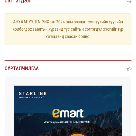
СЭТГЭГДЭЛ
АНХААРУУЛГА: УИХ-ын 2024 оны ээлжит сонгуулийн хуулийн
холбогдох заалтын хүрээнд тус сайтын сэтгэгдэл хэсгийг түр
хугацаанд хаасан болно.
СУРТАЛЧИЛГАА