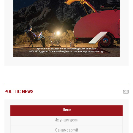
POLITIC NEWS
Шинэ
Их уншигдсан
Санамсаргүй