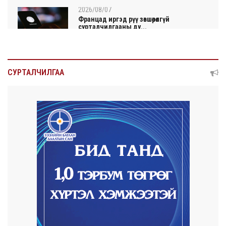
2026/08/07
Францад иргэд рүү зөвшөөрөлгүй
сурталчилгааны ду...
2026/08/07
Нийтийн тээврийн Ч:19А чиглэлийн
СУРТАЛЧИЛГАА
замналд түр хуг...
2026/08/07
Автомашины улсын дугаар сондгой
тоогоор төгссөн ...
2026/08/07
Улаанбаатарт өдөртөө 30 хэм дулаан
2026/08/06
Улсын чанартай хатуу хучилттай авто