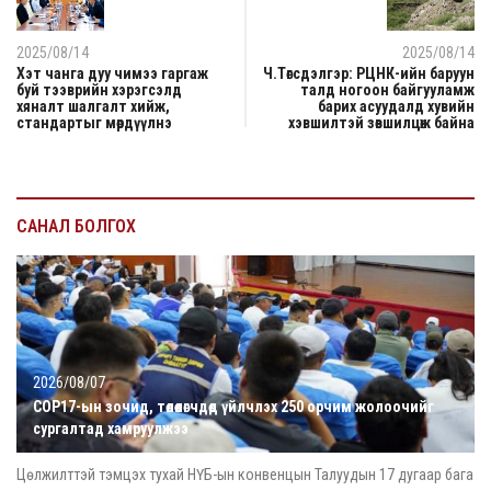
2025/08/14
2025/08/14
Хэт чанга дуу чимээ гаргаж
Ч.Төгсдэлгэр: РЦНК-ийн баруун
буй тээврийн хэрэгсэлд
талд ногоон байгууламж
хяналт шалгалт хийж,
барих асуудалд хувийн
стандартыг мөрдүүлнэ
хэвшилтэй зөвшилцөж байна
САНАЛ БОЛГОХ
2026/08/07
COP17-ын зочид, төлөөлөгчдөд үйлчлэх 250 орчим жолоочийг
сургалтад хамруулжээ
Цөлжилттэй тэмцэх тухай НҮБ-ын конвенцын Талуудын 17 дугаар бага