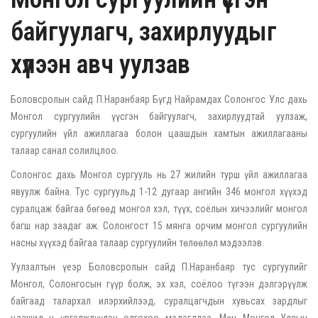
байгуулагч, захирлуудыг
хүлээн авч уулзав
Боловсролын сайд П.Наранбаяр Бүгд Найрамдах Солонгос Улс дахь
Монгол сургуулийн үүсгэн байгуулагч, захирлуудтай уулзаж,
сургуулийн үйл ажиллагаа болон цаашдын хамтын ажиллагааны
талаар санал солилцлоо.
Солонгос дахь Монгол сургууль нь 27 жилийн турш үйл ажиллагаа
явуулж байна. Тус сургуульд 1-12 дугаар ангийн 346 монгол хүүхэд
суралцаж байгаа бөгөөд монгол хэл, түүх, соёлын хичээлийг монгол
багш нар заадаг аж. Солонгост 15 мянга орчим монгол сургуулийн
насны хүүхэд байгаа талаар сургуулийн төлөөлөл мэдээлэв.
Уулзалтын үеэр Боловсролын сайд П.Наранбаяр тус сургуулийг
Монгол, Солонгосын гүүр болж, эх хэл, соёлоо түгээн дэлгэрүүлж
байгаад талархал илэрхийлээд, суралцагчдын хувьсах зардлыг
цаашид ч үргэлжлүүлэн олгохоо мэдэгдлээ. Мөн Монгол Улсын