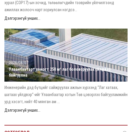
хурал (COP17)-ын зочид, төлөөлөгчдийн тээврийн үйлчилгээнд
ажиллах жолооч нарт зориулсан нэгдсэ...
Дэлгэрэнгүй унших...
2026/08/07
Улаанбаатарт хоногт 250 м³ лаг боловсруулах үйлдвэр
байгуулна
Инженерийн дэд бүтцийг сайжруулах ажлын хүрээнд “Лаг хатаах,
шатаах үйлдвэр”-ийг Улаанбаатар хотын Төв цэвэрлэх байгууламжийн
урд хэсэгт, нийт 40 мянган ам ...
Дэлгэрэнгүй унших...