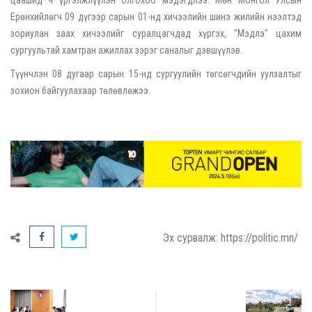
Ерөнхийлөгч 09 дүгээр сарын 01-нд хичээлийн шинэ жилийн нээлтэд
зориулан заах хичээлийг суралцагчдад хүргэх, "Мэдлэ" цахим
сургуультай хамтран ажиллах зэрэг саналыг дэвшүүлэв.
Түүнчлэн 08 дугаар сарын 15-нд сургуулийн төгсөгчдийн уулзалтыг
зохион байгуулахаар төлөвлөжээ.
Эх сурвалж: https://politic.mn/