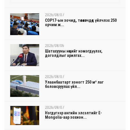
2026/08/07
COP17-ын зочид, төлөөлөгчдөд үйлчлэх 250
орчим ж...
2026/08/06
Шатахууны нөөцийг нэмэгдүүлэх,
доголдлыг арилгах...
2026/08/07
Улаанбаатарт хоногт 250 м³ лаг
боловсруулах үйл...
2026/08/07
Нэгдүгээр ангийн элсэлтийг E-
Mongolia-аар зохион...