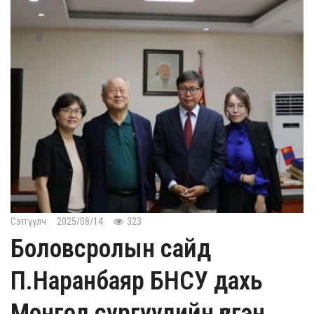
Сэтгүүлч
2025/08/14
323
Боловсролын сайд
П.Наранбаяр БНСУ дахь
Монгол сургуулийн үүсгэн