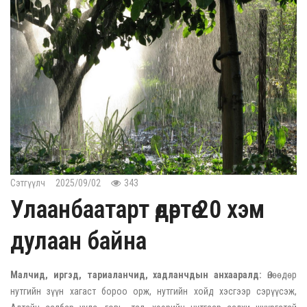
Сэтгүүлч
2025/09/02
343
Улаанбаатарт өдөртөө 20 хэм
дулаан байна
Малчид, иргэд, тариаланчид, хадланчдын анхааралд:
Өнөөдөр
нутгийн зүүн хагаст бороо орж, нутгийн хойд хэсгээр сэрүүсэж,