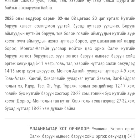
Алтайн салбар уулс, говь, тал, хээрийн нутгаар салхи шуургатай
байхыг анхааруулж байна.
2025 оны есдүгээр сарын 02-ны 08 цагаас 20 цаг хүртэл:
Нутгийн
баруун хагаст солигдмол үүлтэй, бусад нутгаар үүлшинэ. Баруун
аймгуудын нутгийн баруун, төв болон говийн аймгуудын нутгийн зүүн
хэсэг, зүүн аймгуудын ихэнх нутгаар бороо, дуу цахилгаантай аадар
бороо, Монгол-Алтайн уулсаар нойтон цас орно. Салхи нутгийн
баруун хагаст баруунаас, зүүн хагаст баруун өмнөөс баруун хойш
эргэж секундэд 6-11 метр, говь, тал, хээрийн нутгаар салхи секундэд
14-16 метр хүрч ширүүснэ. Монгол-Алтайн уулархаг нутгаар 4-9 хэм,
Говь-Алтай, Хангай, Хөвсгөлийн уулархаг нутаг, Завхан, Заг-Байдраг
голын эх, Идэр, Тэс, Эг, Үүр, Тэрэлж голын хөндийгөөр 12-17 хэм,
говийн бүс нутгийн баруун хэсгээр 23-28 хэм, говийн бүс нутгийн зүүн
хэсэг, Дорнод-Монголын тал нутаг, Халх голын сав газраар 27-32 хэм,
бусад нутгаар 18-23 хэм дулаан байна.
УЛААНБААТАР ХОТ ОРЧМООР:
Үүлшинэ. Бороо орно.
Салхи баруун өмнөөс баруун хойш эргэж секундэд 6-11