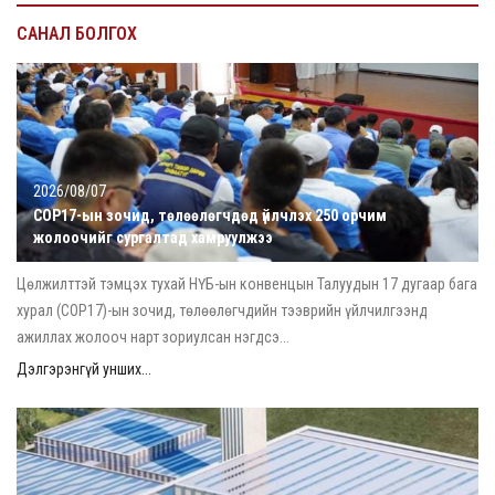
САНАЛ БОЛГОХ
2026/08/07
COP17-ын зочид, төлөөлөгчдөд үйлчлэх 250 орчим
жолоочийг сургалтад хамруулжээ
Цөлжилттэй тэмцэх тухай НҮБ-ын конвенцын Талуудын 17 дугаар бага
хурал (COP17)-ын зочид, төлөөлөгчдийн тээврийн үйлчилгээнд
ажиллах жолооч нарт зориулсан нэгдсэ...
Дэлгэрэнгүй унших...