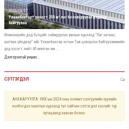
2026/08/07
Улаанбаатарт хоногт 250 м³ лаг боловсруулах үйлдвэр
байгуулна
Инженерийн дэд бүтцийг сайжруулах ажлын хүрээнд “Лаг хатаах,
шатаах үйлдвэр”-ийг Улаанбаатар хотын Төв цэвэрлэх байгууламжийн
урд хэсэгт, нийт 40 мянган ам ...
Дэлгэрэнгүй унших...
СЭТГЭГДЭЛ
АНХААРУУЛГА: УИХ-ын 2024 оны ээлжит сонгуулийн хуулийн
холбогдох заалтын хүрээнд тус сайтын сэтгэгдэл хэсгийг түр
хугацаанд хаасан болно.