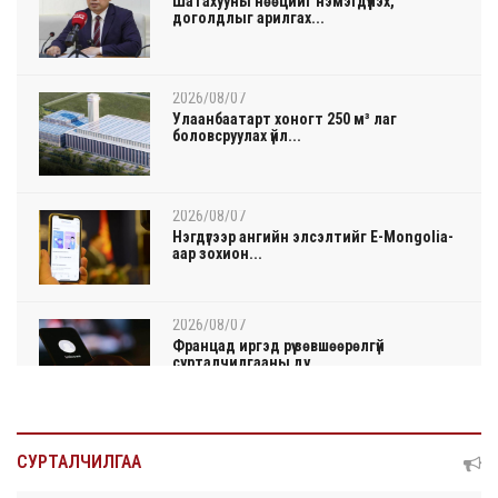
Шатахууны нөөцийг нэмэгдүүлэх,
доголдлыг арилгах...
2026/08/07
Улаанбаатарт хоногт 250 м³ лаг
боловсруулах үйл...
2026/08/07
Нэгдүгээр ангийн элсэлтийг E-Mongolia-
аар зохион...
2026/08/07
Францад иргэд рүү зөвшөөрөлгүй
сурталчилгааны ду...
2026/08/07
Нийтийн тээврийн Ч:19А чиглэлийн
СУРТАЛЧИЛГАА
замналд түр хуг...