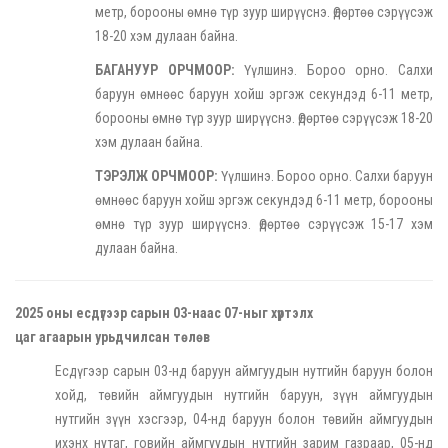
метр, борооны өмнө түр зуур ширүүснэ. Өдөртөө сэрүүсэж
18-20 хэм дулаан байна.
БАГАНУУР ОРЧМООР:
Үүлшинэ. Бороо орно. Салхи
баруун өмнөөс баруун хойш эргэж секундэд 6-11 метр,
борооны өмнө түр зуур ширүүснэ. Өдөртөө сэрүүсэж 18-20
хэм дулаан байна.
ТЭРЭЛЖ ОРЧМООР:
Үүлшинэ. Бороо орно. Салхи баруун
өмнөөс баруун хойш эргэж секундэд 6-11 метр, борооны
өмнө түр зуур ширүүснэ. Өдөртөө сэрүүсэж 15-17 хэм
дулаан байна.
2025 оны есдүгээр сарын 03-наас 07-ныг хүртэлх
цаг агаарын урьдчилсан төлөв
Есдүгээр сарын 03-нд баруун аймгуудын нутгийн баруун болон
хойд, төвийн аймгуудын нутгийн баруун, зүүн аймгуудын
нутгийн зүүн хэсгээр, 04-нд баруун болон төвийн аймгуудын
ихэнх нутаг, говийн аймгуудын нутгийн зарим газраар, 05-нд