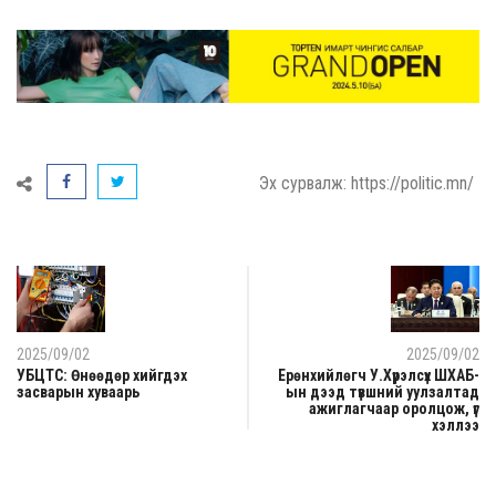
Эх сурвалж: https://politic.mn/
2025/09/02
2025/09/02
УБЦТС: Өнөөдөр хийгдэх
Ерөнхийлөгч У.Хүрэлсүх ШХАБ-
засварын хуваарь
ын дээд түвшний уулзалтад
ажиглагчаар оролцож, үг
хэллээ