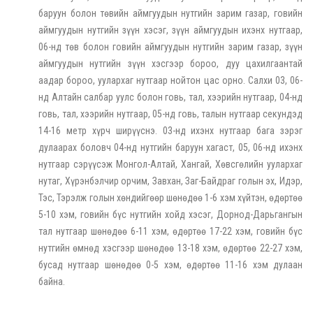
баруун болон төвийн аймгуудын нутгийн зарим газар, говийн
аймгуудын нутгийн зүүн хэсэг, зүүн аймгуудын ихэнх нутгаар,
06-нд төв болон говийн аймгуудын нутгийн зарим газар, зүүн
аймгуудын нутгийн зүүн хэсгээр бороо, дуу цахилгаантай
аадар бороо, уулархаг нутгаар нойтон цас орно. Салхи 03, 06-
нд Алтайн салбар уулс болон говь, тал, хээрийн нутгаар, 04-нд
говь, тал, хээрийн нутгаар, 05-нд говь, талын нутгаар секундэд
14-16 метр хүрч ширүүснэ. 03-нд ихэнх нутгаар бага зэрэг
дулаарах боловч 04-нд нутгийн баруун хагаст, 05, 06-нд ихэнх
нутгаар сэрүүсэж Монгол-Алтай, Хангай, Хөвсгөлийн уулархаг
нутаг, Хүрэнбэлчир орчим, Завхан, Заг-Байдраг голын эх, Идэр,
Тэс, Тэрэлж голын хөндийгөөр шөнөдөө 1-6 хэм хүйтэн, өдөртөө
5-10 хэм, говийн бүс нутгийн хойд хэсэг, Дорнод-Дарьгангын
тал нутгаар шөнөдөө 6-11 хэм, өдөртөө 17-22 хэм, говийн бүс
нутгийн өмнөд хэсгээр шөнөдөө 13-18 хэм, өдөртөө 22-27 хэм,
бусад нутгаар шөнөдөө 0-5 хэм, өдөртөө 11-16 хэм дулаан
байна.