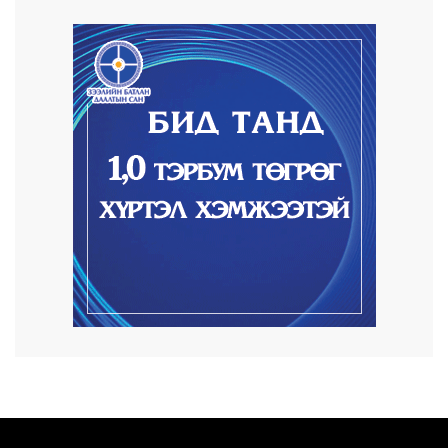
2026/08/07
Автомашины улсын дугаар сондгой
тоогоор төгссөн ...
2026/08/07
Улаанбаатарт өдөртөө 30 хэм дулаан
2026/08/06
Улсын чанартай хатуу хучилттай авто
замын талаас...
2026/08/06
Засгийн газар энэ оныг дуустал
санхүүгийн хэмнэл...