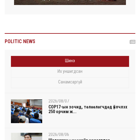
POLITIC NEWS
Шинэ
Их уншигдсан
Санамсаргүй
2026/08/07
COP17-ын зочид, төлөөлөгчдөд үйлчлэх
250 орчим ж...
2026/08/06