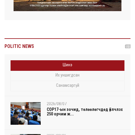
POLITIC NEWS
Шинэ
Их уншигдсан
Санамсаргүй
2026/08/07
COP17-ын зочид, төлөөлөгчдөд үйлчлэх
250 орчим ж...