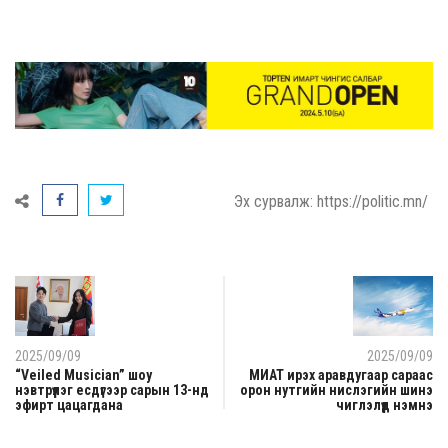
Эх сурвалж: https://politic.mn/
2025/09/09
2025/09/09
“Veiled Musician” шоу
МИАТ ирэх аравдугаар сараас
нэвтрүүлэг есдүгээр сарын 13-нд
орон нутгийн нислэгийн шинэ
эфирт цацагдана
чиглэлүүд нэмнэ