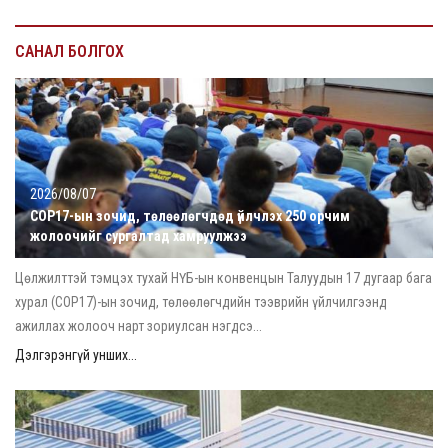
САНАЛ БОЛГОХ
2026/08/07
COP17-ын зочид, төлөөлөгчдөд үйлчлэх 250 орчим
жолоочийг сургалтад хамруулжээ
Цөлжилттэй тэмцэх тухай НҮБ-ын конвенцын Талуудын 17 дугаар бага
хурал (COP17)-ын зочид, төлөөлөгчдийн тээврийн үйлчилгээнд
ажиллах жолооч нарт зориулсан нэгдсэ...
Дэлгэрэнгүй унших...