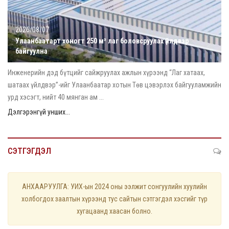
2026/08/07
Улаанбаатарт хоногт 250 м³ лаг боловсруулах үйлдвэр
байгуулна
Инженерийн дэд бүтцийг сайжруулах ажлын хүрээнд “Лаг хатаах,
шатаах үйлдвэр”-ийг Улаанбаатар хотын Төв цэвэрлэх байгууламжийн
урд хэсэгт, нийт 40 мянган ам ...
Дэлгэрэнгүй унших...
СЭТГЭГДЭЛ
АНХААРУУЛГА: УИХ-ын 2024 оны ээлжит сонгуулийн хуулийн
холбогдох заалтын хүрээнд тус сайтын сэтгэгдэл хэсгийг түр
хугацаанд хаасан болно.