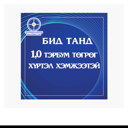
2026/08/07
Автомашины улсын дугаар сондгой
тоогоор төгссөн ...
2026/08/07
Улаанбаатарт өдөртөө 30 хэм дулаан
2026/08/06
Улсын чанартай хатуу хучилттай авто
замын талаас...
2026/08/06
Засгийн газар энэ оныг дуустал
санхүүгийн хэмнэл...