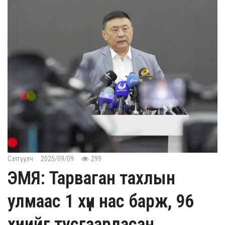
Сэтгүүлч
2025/09/09
299
ЭМЯ: Тарваган тахлын
улмаас 1 хүн нас барж, 96
хүнийг тусгаарласан