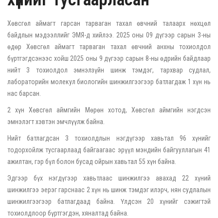
Хөвсгөл аймагт гарсан тарваган тахал өвчний талаарх нөхцөл
байдлын мэдээллийг ЭМЯ-д хийлээ. 2025 оны 09 дүгээр сарын 3-ны
өдөр Хөвсгөл аймагт тарваган тахал өвчний анхны тохиолдол
бүртгэгдсэнээс хойш 2025 оны 9 дүгээр сарын 8-ны өдрийн байдлаар
нийт 3 тохиолдол эмнэлзүйн шинж тэмдэг, тархвар судлал,
лабораторийн молекул биологийн шинжилгээгээр батлагдаж 1 хүн нь
нас барсан.
2 хүн Хөвсгөл аймгийн Мөрөн хотод, Хөвсгөл аймгийн нэгдсэн
эмнэлэгт хэвтэн эмчлүүлж байна.
Нийт батлагдсан 3 тохиолдлын нэгдүгээр хавьтал 96 хүнийг
тодорхойлж тусгаарлаад байгаагаас эрүүл мэндийн байгууллагын 41
ажилтан, гэр бүл болон бусад ойрын хавьтал 55 хүн байна.
Эдгээр бүх нэгдүгээр хавьтлаас шинжилгээ авахад 22 хүний
шинжилгээ эерэг гарснаас 2 хүн нь шинж тэмдэг илэрч, нян судлалын
шинжилгээгээр батлагдаад байна. Үлдсэн 20 хүнийг сэжигтэй
тохиолдлоор бүртгэгдэн, хяналтад байна.