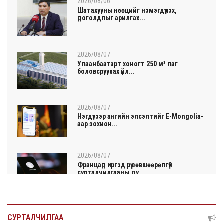
2026/08/06
Шатахууны нөөцийг нэмэгдүүлэх,
доголдлыг арилгах...
2026/08/07
Улаанбаатарт хоногт 250 м³ лаг
боловсруулах үйл...
2026/08/07
Нэгдүгээр ангийн элсэлтийг E-Mongolia-
аар зохион...
2026/08/07
Францад иргэд рүү зөвшөөрөлгүй
сурталчилгааны ду...
2026/08/07
Нийтийн тээврийн Ч:19А чиглэлийн
СУРТАЛЧИЛГАА
замналд түр хуг...