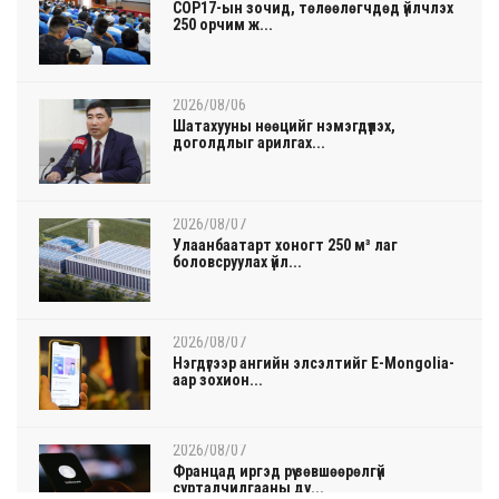
COP17-ын зочид, төлөөлөгчдөд үйлчлэх
250 орчим ж...
2026/08/06
Шатахууны нөөцийг нэмэгдүүлэх,
доголдлыг арилгах...
2026/08/07
Улаанбаатарт хоногт 250 м³ лаг
боловсруулах үйл...
2026/08/07
Нэгдүгээр ангийн элсэлтийг E-Mongolia-
аар зохион...
2026/08/07
Францад иргэд рүү зөвшөөрөлгүй
сурталчилгааны ду...