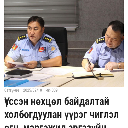
Сэтгүүлч
2025/09/10
339
Үүссэн нөхцөл байдалтай
холбогдуулан үүрэг чиглэл
өгч, мэргэжил аргазүйн