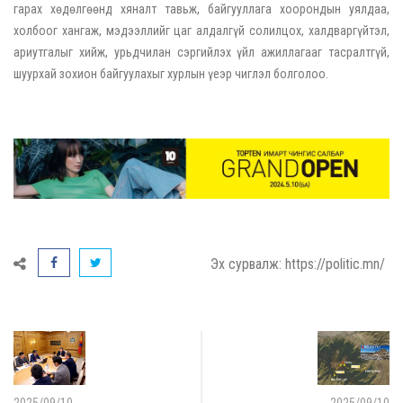
гарах хөдөлгөөнд хяналт тавьж, байгууллага хоорондын уялдаа,
холбоог хангаж, мэдээллийг цаг алдалгүй солилцох, халдваргүйтэл,
ариутгалыг хийж, урьдчилан сэргийлэх үйл ажиллагааг тасралтгүй,
шуурхай зохион байгуулахыг хурлын үеэр чиглэл болголоо.
Эх сурвалж: https://politic.mn/
2025/09/10
2025/09/10