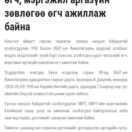
зөвлөгөө өгч ажиллаж
байна
Хөвсгөл аймагт гарсан тарваган тахлын нөхцөл байдалтай
холбогдуулан УОК болон ОБЕГ-ын Ажиллагааны шуурхай штабаас
мэдээ, мэдээллийг тухай бүрт сонсож, холбогдох үүрэг чиглэлийг өгч,
мэргэжил аргазүйн зөвлөгөө өгч ажиллаж байна.
Тодруулбал өчигдөр буюу есдүгээр сарын 08-нд ОБЕГ-ын
Ажиллагааны удирдлагын газрын дарга, хурандаа А.Дашням, өнөөдөр
/2025.09.09/ УОК-ын Нарийн бичгийн дарга, хурандаа Т.Баярхүү нар тус
аймгийн Онцгой комисстой цахим хурал хийлээ.
Үүссэн нөхцөл байдалтай холбогдуулан ЗӨСҮТ, ХӨСҮТ-ийн мэргэжлийн
багийнхан газар дээр нь ажиллаж, холбогдох байгууллагын алба
хаагчид хорио, дэглэмийг сахиулан ажиллаж байна.
Тиймээс цаашид хөл хорионы дэглэмийг үргэлжүүлэх, иргэдийн орох,