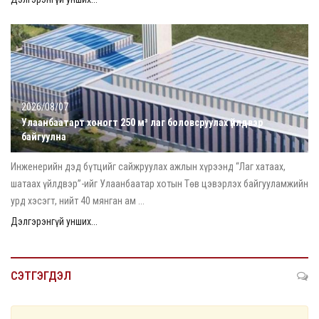
2026/08/07
Улаанбаатарт хоногт 250 м³ лаг боловсруулах үйлдвэр
байгуулна
Инженерийн дэд бүтцийг сайжруулах ажлын хүрээнд “Лаг хатаах,
шатаах үйлдвэр”-ийг Улаанбаатар хотын Төв цэвэрлэх байгууламжийн
урд хэсэгт, нийт 40 мянган ам ...
Дэлгэрэнгүй унших...
СЭТГЭГДЭЛ