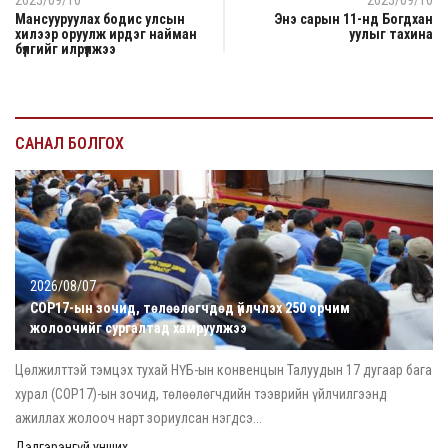
Мансууруулах бодис улсын
Энэ сарын 11-нд Богдхан
хилээр оруулж ирдэг найман
уулыг тахина
бүлгийг илрүүлжээ
САНАЛ БОЛГОХ
2026/08/07
COP17-ын зочид, төлөөлөгчдөд үйлчлэх 250 орчим
жолоочийг сургалтад хамруулжээ
Цөлжилттэй тэмцэх тухай НҮБ-ын конвенцын Талуудын 17 дугаар бага
хурал (COP17)-ын зочид, төлөөлөгчдийн тээврийн үйлчилгээнд
ажиллах жолооч нарт зориулсан нэгдсэ...
Дэлгэрэнгүй унших...