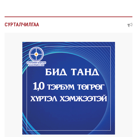
2026/08/07
Нийтийн тээврийн Ч:19А чиглэлийн
СУРТАЛЧИЛГАА
замналд түр хуг...
2026/08/07
Автомашины улсын дугаар сондгой
тоогоор төгссөн ...
2026/08/07
Улаанбаатарт өдөртөө 30 хэм дулаан
2026/08/06
Улсын чанартай хатуу хучилттай авто
замын талаас...