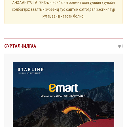
АНХААРУУЛГА: УИХ-ын 2024 оны ээлжит сонгуулийн хуулийн
холбогдох заалтын хүрээнд тус сайтын сэтгэгдэл хэсгийг түр
хугацаанд хаасан болно.
СУРТАЛЧИЛГАА