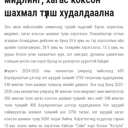
шахмал түлш худалдаална
Энэ өвөл нийслэлийн хэмжээнд түүхий нүүрсийг бүрэн хориглож,
мидлинг, хагас коксон шахмал түлш хэрэглэнэ. Улаанбаатар хотын
агаарын бохирдлын дийлэнх нь буюу 55.6 хувь нь гэр хорооллын айл
өрхийн галлагаанаас, 28.9 хувь нь тээврийн хэрэгслээс, 15.5 хувь нь
уурын болон усан халаалтын зуух, хог хаягдал, дулааны цахилгаан
станцын үнсэн сан зэрэг бусад эх үүсвэрээс үүдэлтэй байдаг.
Өнгөрөгч 2024-2025 оны халаалтын улиралд нийслэлд 600
борлуулалтын цэгээр нэг шуудай түлшийг 3750 төгрөгөөр худалдаалж,
540 мянган тонн шахмал түлшээр өвлийг давжээ. Энэ онд буюу 2025-
2026 оны халаалтын улиралд 40 мянган тонн мидлинг, мөн импортоор
306 мянган тонн хагас коксон шахмал түлшийг авч, нийт 340 мянган
тонн түлшийг 400 борлуулалтын цэгээр худалдаална. Нэг шуудай
сайжруулсан шахмал түлшний үнэ 3750 төгрөг, нэг шуудай хагас
коксон шахмал түлш 5000 төгрөг байна. Хэрэглэгчид есдүгээр сарын
15-аас эхлэн өмнө нь хэрэглэж байсан “Сайн” карт болон “Хотула”