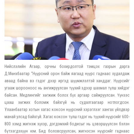
Нийслэлийн Агаар, орчны бохирдолтой тэмцэх газрын дарга
Д.Мөнхбаатар “Нүүрсний орон байж яагаад нүүрс гаднаас худалдаж
аваад байна вэ гэдэг дээр иргэд шүүмжлэлтэй ханддаг. Нүүрсийг
угааж шорооноос нь ангижруулсан түүхий эдээр шахмал түлш хийдэг
байсан. Мидлингийг хөгжиж болох бүх аргаар сайжруулсан. Үүнээс
цааш хөгжих боломж байхгүй нь судалгаагаар нотлогдсон.
Улаанбаатар хотын хагас коксон нүүрсний хэрэглээг хангах үйлдвэр
манай улсад байхгүй. Хагас коксон түлш гэдэг нь түүхий нүүрсийг 600-
800 хэмд жигнэж хүхэр, дэгдэмхий бодисыг нь цэвэршүүлсэн бэлэн
бүтээгдэхүүн юм. Бид боловсруулсан, жигнэсэн нүүрсийг гаднаас