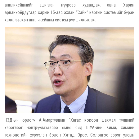
аппликейшнийг ашиглан нүүрсээ худалдаж авна. Харин
арванхоёрдугаар сарын 15-аас эхлэн “Сайн” картын системийг бүрэн
халж, зөвхөн аппликейшны систем рүү шилжих аж.
НЗД-ын орлогч А.Амартүвшин “Хагас коксон шахмал түлшний
хэрэглээг нэвтрүүлэхээсээ өмнө бид ШУА-ийн Хими, химийн
технологийн хүрээлэн болон Хятад, Орос, Солонгос зэрэг улсын