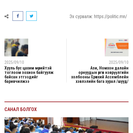
Эх сурвалж: https://politic.mn/
2025/09/10
2025/09/10
Хууль бус цахим мөрийтэй
Ази, Номхон далайн
тоглоом зохион байгуулж
орнуудын өргөн нэврүүлгийн
байсан этгээдийг
холбооны Ерөнхий Ассемблейн
баривчилжээ
хэвлэлийн бага хурал /шууд/
САНАЛ БОЛГОХ