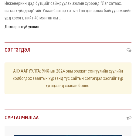
Инженерийн дэд бүтцийг сайжруулах ажлын хүрээнд “Лаг хатаах,
шатаах үйлдвэр”-ийг Улаанбаатар хотын Төв цэвэрлэх байгууламжийн
урд хэсэгт, нийт 40 мянган ам ...
Дэлгэрэнгүй унших...
СЭТГЭГДЭЛ
АНХААРУУЛГА: УИХ-ын 2024 оны ээлжит сонгуулийн хуулийн
холбогдох заалтын хүрээнд тус сайтын сэтгэгдэл хэсгийг түр
хугацаанд хаасан болно.
СУРТАЛЧИЛГАА