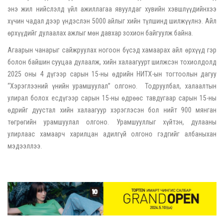
энэ жил нийслэлд үйл ажиллагаа явуулдаг хувийн хэвшлүүдийнхээ
хүчин чадал дээр үндэслэн 5000 айлыг хийн түлшинд шилжүүлнэ. Айл
өрхүүдийг дулаалах ажлыг мөн давхар зохион байгуулж байна.
Агаарын чанарыг сайжруулах ногоон бүсэд хамаарах айл өрхүүд гэр
болон байшин сууцаа дулаалж, хийн халаагуурт шилжсэн тохиолдолд
2025 оны 4 дүгээр сарын 15-ны өдрийн НИТХ-ын тогтоолын дагуу
“Хэрэглээний үнийн урамшуулал” олгоно. Тодруулбал, халаалтын
улирал болох есдүгээр сарын 15-ны өдрөөс тавдугаар сарын 15-ны
өдрийг дуустал хийн халаагуур хэрэглэсэн бол нийт 900 мянган
төгрөгийн урамшуулал олгоно. Урамшууллыг хүйтэн, дулааны
улирлаас хамаарч харилцан адилгүй олгоно гэдгийг албаныхан
мэдээллээ.