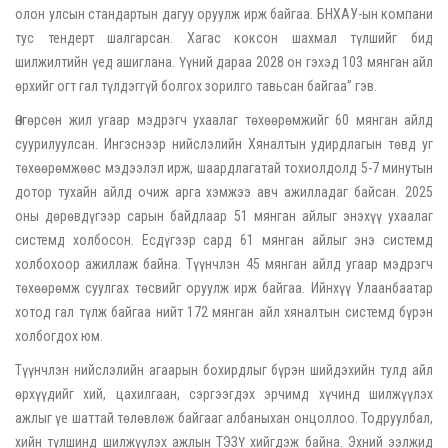
олон улсын стандартын дагуу оруулж ирж байгаа. БНХАУ-ын компани
тус тендерт шалгарсан. Хагас коксон шахмал түлшийг бид
шилжилтийн үед ашиглана. Үүний дараа 2028 он гэхэд 103 мянган айл
өрхийг огт гал түлдэггүй болгох зорилго тавьсан байгаа” гэв.
Өнгөрсөн жил угаар мэдрэгч ухаалаг төхөөрөмжийг 60 мянган айлд
суурилуулсан. Ингэснээр нийслэлийн Хяналтын удирдлагын төвд уг
төхөөрөмжөөс мэдээлэл ирж, шаардлагатай тохиолдолд 5-7 минутын
дотор тухайн айлд очиж арга хэмжээ авч ажилладаг байсан. 2025
оны дөрөвдүгээр сарын байдлаар 51 мянган айлыг энэхүү ухаалаг
системд холбосон. Есдүгээр сард 61 мянган айлыг энэ системд
холбохоор ажиллаж байна. Түүнчлэн 45 мянган айлд угаар мэдрэгч
төхөөрөмж суулгах төсвийг оруулж ирж байгаа. Ийнхүү Улаанбаатар
хотод гал түлж байгаа нийт 172 мянган айл хяналтын системд бүрэн
холбогдох юм.
Түүнчлэн нийслэлийн агаарын бохирдлыг бүрэн шийдэхийн тулд айл
өрхүүдийг хий, цахилгаан, сэргээгдэх эрчимд хүчинд шилжүүлэх
ажлыг үе шаттай төлөвлөж байгааг албаныхан онцоллоо. Тодруулбал,
хийн түлшинд шилжүүлэх ажлын ТЭЗҮ хийгдэж байна. Эхний ээлжид