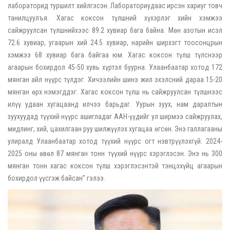
лабораторид туршилт хийлгэсэн. Лабораториудаас ирсэн хариуг товч
танилцуулъя. Хагас коксон түлшний хүхэрлэг хийн хэмжээ
сайжруулсан түлшнийхээс 89.2 хувиар бага байна. Мөн азотын исэл
72.6 хувиар, угаарын хий 24.5 хувиар, нарийн ширхэгт тоосонцрын
хэмжээ 68 хувиар бага байгаа юм. Хагас коксон түлш түлснээр
агаарын бохирдол 45-50 хувь хүртэл буурна. Улаанбаатар хотод 172
мянган айл нүүрс түлдэг. Хичээлийн шинэ жил эхэлсний дараа 15-20
мянган өрх нэмэгддэг. Хагас коксон түлш нь сайжруулсан түлшнээс
илүү удаан хугацаанд илчээ барьдаг. Уурын зуух, нам даралтын
зуухуудад түүхий нүүрс ашигладаг ААН-үүдийг ул ширмээ сайжруулах,
мидлинг, хий, цахилгаан руу шилжүүлэх хугацаа өгсөн. Энэ галлагааны
улиралд Улаанбаатар хотод түүхий нүүрс огт нэвтрүүлэхгүй. 2024-
2025 оны өвөл 87 мянган тонн түүхий нүүрс хэрэглэсэн. Энэ нь 300
мянган тонн хагас коксон түлш хэрэглэсэнтэй тэнцэхүйц агаарын
бохирдол үүсгэж байсан” гэлээ.