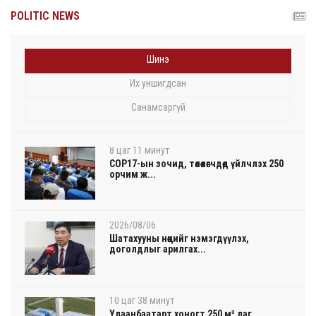
POLITIC NEWS
Шинэ
Их уншигдсан
Санамсаргүй
8 цаг 11 минут
COP17-ын зочид, төлөөлөгчдөд үйлчлэх 250
орчим ж...
2026/08/06
Шатахууны нөөцийг нэмэгдүүлэх,
доголдлыг арилгах...
10 цаг 38 минут
Улаанбаатарт хоногт 250 м³ лаг