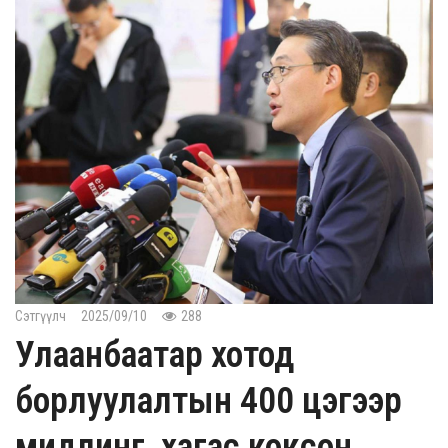
Сэтгүүлч
2025/09/10
288
Улаанбаатар хотод
борлуулалтын 400 цэгээр
мидлинг, хагас коксон