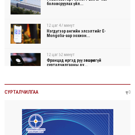
боловсруулах үйл...
12 цаг 47 минут
Нэгдүгээр ангийн элсэлтийг E-
Mongolia-аар зохион...
12 цаг 52 минут
Францад иргэд рүү зөвшөөрөлгүй
сурталчилгааны ду...
12 цаг 56 минут
Нийтийн тээврийн Ч:19А чиглэлийн
СУРТАЛЧИЛГАА
замналд түр хуг...
12 цаг 58 минут
Автомашины улсын дугаар сондгой
тоогоор төгссөн ...