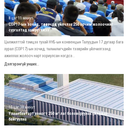
8 цаг 11 минут
COP17-ын зочид, төлөөлөгчдөд үйлчлэх 250 орчим жолоочийг
сургалтад хамруулжээ
Цөлжилттэй тэмцэх тухай НҮБ-ын конвенцын Талуудын 17 дугаар бага
хурал (COP17)-ын зочид, төлөөлөгчдийн тээврийн үйлчилгээнд
ажиллах жолооч нарт зориулсан нэгдсэ...
Дэлгэрэнгүй унших...
10 цаг 38 минут
Улаанбаатарт хоногт 250 м³ лаг боловсруулах үйлдвэр
байгуулна