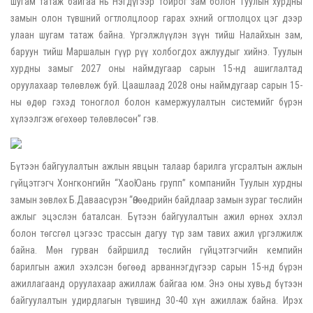
шугам татаж байгаа нь Нэгдүгээр тойрог зам болон Туулын хурдны
замын олон түвшний огтлолцлоор гарах эхний огтлолцох цэг дээр
улаан шугам татаж байна. Үргэлжлүүлэн зүүн тийш Налайхын зам,
баруун тийш Маршалын гүүр рүү холбогдох ажлуудыг хийнэ. Туулын
хурдны замыг 2027 оны наймдугаар сарын 15-нд ашиглалтад
оруулахаар төлөвлөж буй. Цаашлаад 2028 оны наймдугаар сарын 15-
ны өдөр гэхэд тоноглол болон камержуулалтын системийг бүрэн
хүлээлгэж өгөхөөр төлөвлөсөн” гэв.
Бүтээн байгуулалтын ажлын явцын талаар барилга угсралтын ажлын
гүйцэтгэгч Хонгконгийн “ХаоЮань групп” компанийн Туулын хурдны
замын зөвлөх Б.Даваасүрэн “Өнөөдрийн байдлаар замын зураг төслийн
ажлыг эцэслэн баталсан. Бүтээн байгуулалтын ажил өрнөх эхлэл
болон төгсгөл цэгээс трассын дагуу түр зам тавих ажил үргэлжилж
байна. Мөн гурван байршилд төслийн гүйцэтгэгчийн кемпийн
барилгын ажил эхэлсэн бөгөөд арваннэгдүгээр сарын 15-нд бүрэн
ажиллагаанд оруулахаар ажиллаж байгаа юм. Энэ оны хувьд бүтээн
байгуулалтын удирдлагын түвшинд 30-40 хүн ажиллаж байна. Ирэх