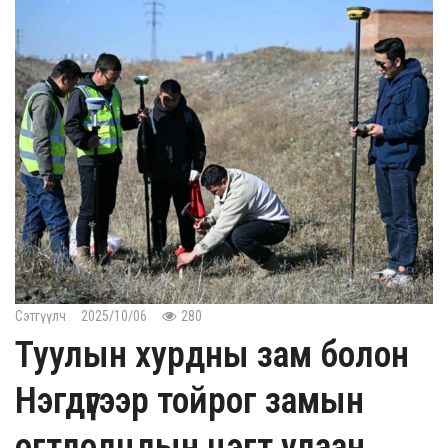
Сэтгүүлч
2025/10/06
280
Туулын хурдны зам болон
Нэгдүгээр тойрог замын
огтлолцлын цэгт улаан