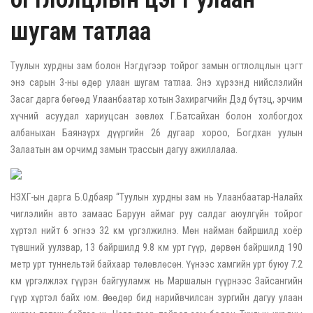
шугам татлаа
Туулын хурдны зам болон Нэгдүгээр тойрог замын огтлолцлын цэгт
энэ сарын 3-ны өдөр улаан шугам татлаа. Энэ хүрээнд нийслэлийн
Засаг дарга бөгөөд Улаанбаатар хотын Захирагчийн Дэд бүтэц, эрчим
хүчний асуудал хариуцсан зөвлөх Г.Батсайхан болон холбогдох
албаныхан Баянзүрх дүүргийн 26 дугаар хороо, Богдхан уулын
Залаатын ам орчимд замын трассын дагуу ажиллалаа.
НЗХГ-ын дарга Б.Одбаяр “Туулын хурдны зам нь Улаанбаатар-Налайх
чиглэлийн авто замаас Баруун аймаг руу салдаг аюулгүйн тойрог
хүртэл нийт 6 эгнээ 32 км үргэлжилнэ. Мөн найман байршилд хоёр
түвшний уулзвар, 13 байршилд 9.8 км урт гүүр, дөрвөн байршилд 190
метр урт туннельтэй байхаар төлөвлөсөн. Үүнээс хамгийн урт буюу 7.2
км үргэлжлэх гүүрэн байгууламж нь Маршалын гүүрнээс Зайсангийн
гүүр хүртэл байх юм. Өнөөдөр бид нарийвчилсан зургийн дагуу улаан