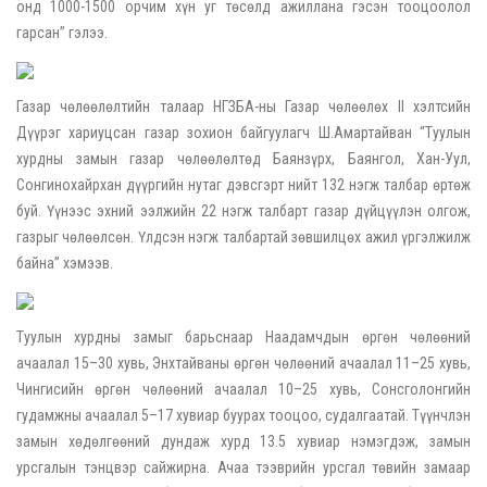
онд 1000-1500 орчим хүн уг төсөлд ажиллана гэсэн тооцоолол
гарсан” гэлээ.
Газар чөлөөлөлтийн талаар НГЗБА-ны Газар чөлөөлөх II хэлтсийн
Дүүрэг хариуцсан газар зохион байгуулагч Ш.Амартайван “Туулын
хурдны замын газар чөлөөлөлтөд Баянзүрх, Баянгол, Хан-Уул,
Сонгинохайрхан дүүргийн нутаг дэвсгэрт нийт 132 нэгж талбар өртөж
буй. Үүнээс эхний ээлжийн 22 нэгж талбарт газар дүйцүүлэн олгож,
газрыг чөлөөлсөн. Үлдсэн нэгж талбартай зөвшилцөх ажил үргэлжилж
байна” хэмээв.
Туулын хурдны замыг барьснаар Наадамчдын өргөн чөлөөний
ачаалал 15–30 хувь, Энхтайваны өргөн чөлөөний ачаалал 11–25 хувь,
Чингисийн өргөн чөлөөний ачаалал 10–25 хувь, Сонсголонгийн
гудамжны ачаалал 5–17 хувиар буурах тооцоо, судалгаатай. Түүнчлэн
замын хөдөлгөөний дундаж хурд 13.5 хувиар нэмэгдэж, замын
урсгалын тэнцвэр сайжирна. Ачаа тээврийн урсгал төвийн замаар