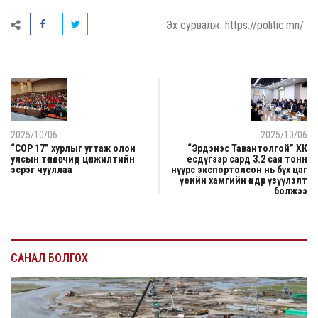
Эх сурвалж: https://politic.mn/
2025/10/06
2025/10/06
“COP 17” хурлыг угтаж олон
“Эрдэнэс Тавантолгой” ХК
улсын төлөөлөгчид цөлжилтийн
есдүгээр сард 3.2 сая тонн
эсрэг чууллаа
нүүрс экспортолсон нь бүх цаг
үеийн хамгийн өндөр үзүүлэлт
болжээ
САНАЛ БОЛГОХ