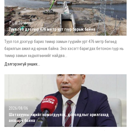
7 цаг 30 минут
Туул гол дээгүүр 476 метр урт гүүр барьж байна
Туул гол дээгүүр барих төмөр замын гүүрийн урт 476 метр бөгөөд
барилгын ажил ид өрнөж байна. Энэ хэсэгт баригдах бетонон гүүр нь
төмөр замын хөдөлгөөнийг найдва...
Дэлгэрэнгүй унших...
2026/08/06
Шатахууны нөөцийг нэмэгдүүлэх, доголдлыг арилгахад
анхаарч байна