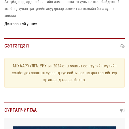
Аж үйлдвэр, эрдэс баялгийн яамнаас шатахууны нөхцөл байдалтай
холбогдуулан цаг үеийн асуудлаар ээлжит хэвлэлийн бага хурал
хийлээ.
Дэлгэрэнгүй унших...
СЭТГЭГДЭЛ
АНХААРУУЛГА: УИХ-ын 2024 оны ээлжит сонгуулийн хуулийн
холбогдох заалтын хүрээнд тус сайтын сэтгэгдэл хэсгийг түр
хугацаанд хаасан болно.
СУРТАЛЧИЛГАА