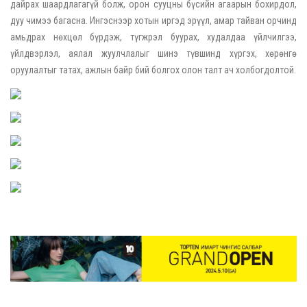
дайрах шаардлагагүй болж, орон сууцны бүсийн агаарын бохирдол,
дуу чимээ багасна. Ингэснээр хотын иргэд эрүүл, амар тайван орчинд
амьдрах нөхцөл бүрдэж, түгжрэл буурах, худалдаа үйлчилгээ,
үйлдвэрлэл, аялал жуулчлалыг шинэ түвшинд хүргэх, хөрөнгө
оруулалтыг татах, ажлын байр бий болгох олон талт ач холбогдолтой.