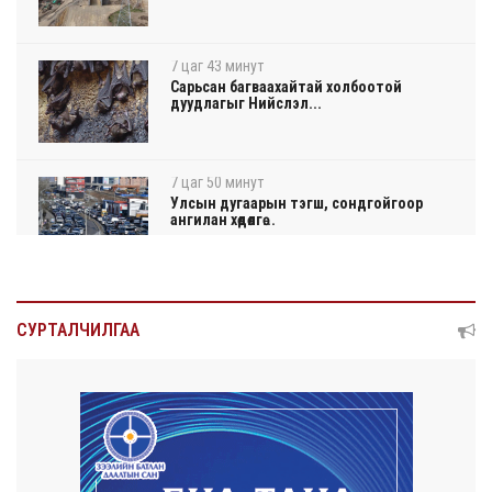
7 цаг 43 минут
Сарьсан багваахайтай холбоотой
дуудлагыг Нийслэл...
7 цаг 50 минут
Улсын дугаарын тэгш, сондгойгоор
ангилан хөдөлгө...
7 цаг 55 минут
Нарантуул, Дүнжингарав, Шинэ 100 айл
СУРТАЛЧИЛГАА
худалдааны ...
7 цаг 59 минут
КОП17-д ажиллах онцгой байдлын
бүрэлдэхүүн хамта...