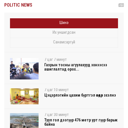
POLITIC NEWS
Шинэ
Их уншигдсан
Санамсаргүй
7 цаг 7 минут
Газрын тосны агуулахууд эхнээсээ
ашиглалтад орох...
7 цаг 10 минут
Цэцэрлэгийн цахим бүртгэл өнөөдөр эхэлнэ
7 цаг 30 минут
Туул гол дээгүүр 476 метр урт гүүр барьж
байна