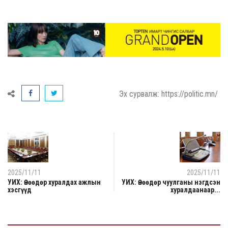
Эх сурвалж: https://politic.mn/
2025/11/11
2025/11/11
УИХ: Өнөөдөр хуралдах ажлын
УИХ: Өнөөдөр чуулганы нэгдсэн
хэсгүүд
хуралдаанаар...