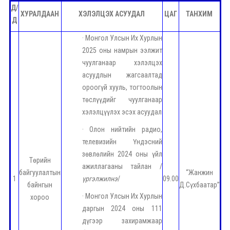
Д/
ХУРАЛДААН
ХЭЛЭЛЦЭХ АСУУДАЛ
ЦАГ
ТАНХИМ
Д
· Монгол Улсын Их Хурлын
2025 оны намрын ээлжит
чуулганаар хэлэлцэх
асуудлын жагсаалтад
ороогүй хууль, тогтоолын
төслүүдийг чуулганаар
хэлэлцүүлэх эсэх асуудал
· Олон нийтийн радио,
телевизийн Үндэсний
зөвлөлийн 2024 оны үйл
Төрийн
ажиллагааны тайлан /
байгуулалтын
“Жанжин
1
үргэлжилнэ
/
09.00
байнгын
Д.Сүхбаатар”
· Монгол Улсын Их Хурлын
хороо
даргын 2024 оны 111
дүгээр захирамжаар