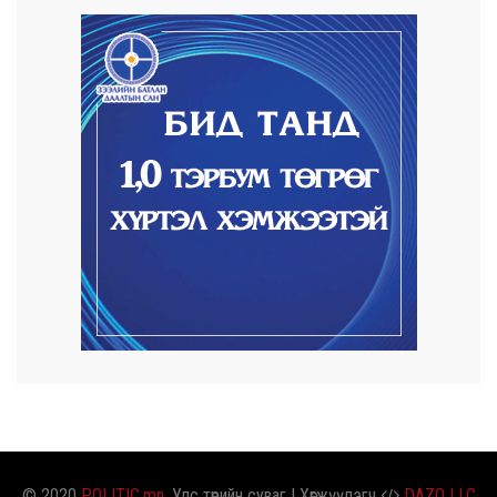
2026/08/07
Автомашины улсын дугаар сондгой
тоогоор төгссөн ...
2026/08/07
Улаанбаатарт өдөртөө 30 хэм дулаан
2026/08/06
Улсын чанартай хатуу хучилттай авто
замын талаас...
2026/08/06
Засгийн газар энэ оныг дуустал
санхүүгийн хэмнэл...
© 2020
POLITIC.mn
. Улс төрийн суваг | Хөгжүүлэгч
DAZO LLC