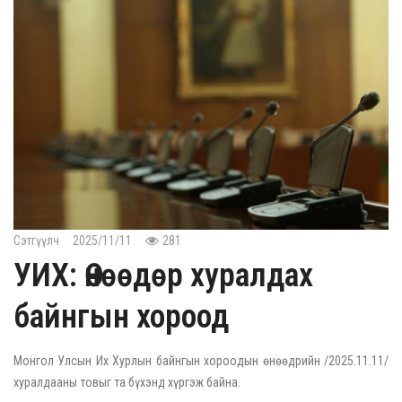
Сэтгүүлч
2025/11/11
281
УИХ: Өнөөдөр хуралдах
байнгын хороод
Монгол Улсын Их Хурлын байнгын хороодын өнөөдрийн /2025.11.11/
хуралдааны товыг та бүхэнд хүргэж байна.