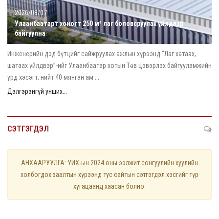
2026/08/07
Улаанбаатарт хоногт 250 м³ лаг боловсруулах үйлдвэр
байгуулна
Инженерийн дэд бүтцийг сайжруулах ажлын хүрээнд “Лаг хатаах,
шатаах үйлдвэр”-ийг Улаанбаатар хотын Төв цэвэрлэх байгууламжийн
урд хэсэгт, нийт 40 мянган ам ...
Дэлгэрэнгүй унших...
СЭТГЭГДЭЛ
АНХААРУУЛГА: УИХ-ын 2024 оны ээлжит сонгуулийн хуулийн
холбогдох заалтын хүрээнд тус сайтын сэтгэгдэл хэсгийг түр
хугацаанд хаасан болно.