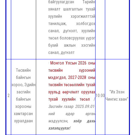
байгуулагдсан Төрийн
хяналт шалгалтын тухай
хуулийн хэрэгжилттэй
танилцаж, холбогдох
санал, дүгнэлт, хуулийн
төсөл боловсруулах үүрэг
бүхий ажлын хэсгийн
санал, дүгнэлт
·
Монгол Улсын 2026 оны
Төсвийн
төсвийн хүрээний
байнгын
мэдэгдэл, 2027-2028 оны
хороо, Эдийн
төсвийн төсөөллийн тухай
засгийн
хуульд өөрчлөлт оруулах
“Их Эзэн
2
10.00
байнгын
тухай хуулийн төсөл
/
Чингис хаан”
хорооны
Засгийн газар 2025.09.01-
хамтарсан
ний өдөр өргөн
хуралдаан
мэдүүлсэн,
хоёр дахь
хэлэлцүүлэг
/