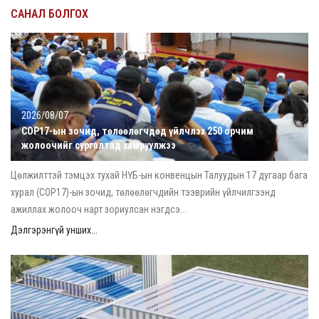
САНАЛ БОЛГОХ
2026/08/07
COP17-ын зочид, төлөөлөгчдөд үйлчлэх 250 орчим
жолоочийг сургалтад хамруулжээ
Цөлжилттэй тэмцэх тухай НҮБ-ын конвенцын Талуудын 17 дугаар бага
хурал (COP17)-ын зочид, төлөөлөгчдийн тээврийн үйлчилгээнд
ажиллах жолооч нарт зориулсан нэгдсэ...
Дэлгэрэнгүй унших...