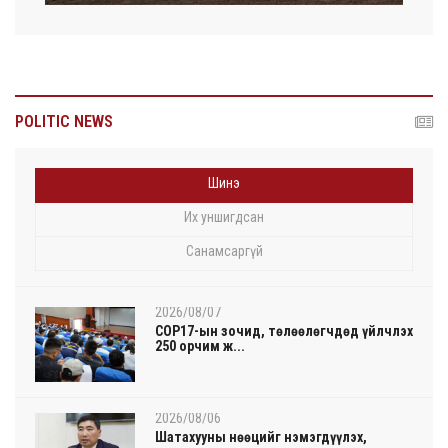
POLITIC NEWS
Шинэ
Их уншигдсан
Санамсаргүй
2026/08/07
COP17-ын зочид, төлөөлөгчдөд үйлчлэх
250 орчим ж...
2026/08/06
Шатахууны нөөцийг нэмэгдүүлэх,