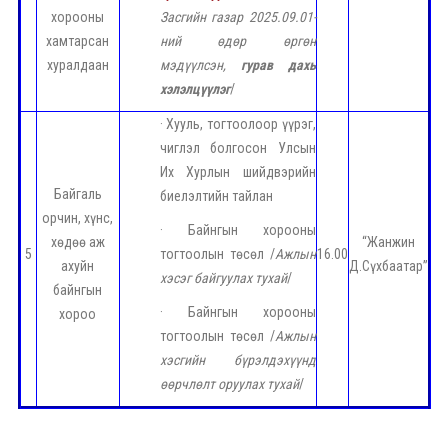
хорооны
Засгийн газар 2025.09.01-
хамтарсан
ний өдөр өргөн
хуралдаан
мэдүүлсэн,
гурав дахь
хэлэлцүүлэг
/
· Хууль, тогтоолоор үүрэг,
чиглэл болгосон Улсын
Их Хурлын шийдвэрийн
Байгаль
биелэлтийн тайлан
орчин, хүнс,
· Байнгын хорооны
хөдөө аж
“Жанжин
5
тогтоолын төсөл /
Ажлын
16.00
ахуйн
Д.Сүхбаатар”
хэсэг байгуулах тухай
/
байнгын
· Байнгын хорооны
хороо
тогтоолын төсөл /
Ажлын
хэсгийн бүрэлдэхүүнд
өөрчлөлт оруулах тухай
/