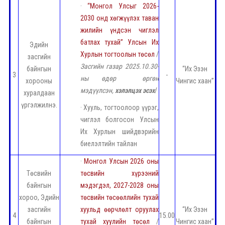
·
“Монгол Улсыг 2026-
2030 онд хөгжүүлэх таван
жилийн үндсэн чиглэл
батлах тухай” Улсын Их
Эдийн
Хурлын тогтоолын төсөл
/
засгийн
Засгийн газар 2025.10.30-
байнгын
“Их Эзэн
3
-
ны өдөр өргөн
хорооны
Чингис хаан”
мэдүүлсэн,
хэлэлцэх эсэх
/
хуралдаан
үргэлжилнэ.
· Хууль, тогтоолоор үүрэг,
чиглэл болгосон Улсын
Их Хурлын шийдвэрийн
биелэлтийн тайлан
·
Монгол Улсын 2026 оны
Төсвийн
төсвийн хүрээний
байнгын
мэдэгдэл, 2027-2028 оны
хороо, Эдийн
төсвийн төсөөллийн тухай
засгийн
хуульд өөрчлөлт оруулах
“Их Эзэн
4
15.00
байнгын
тухай хуулийн төсөл
/
Чингис хаан”