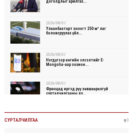
доголдлыг арилгах...
2026/08/07
Улаанбаатарт хоногт 250 м³ лаг
боловсруулах үйл...
2026/08/07
Нэгдүгээр ангийн элсэлтийг E-
Mongolia-аар зохион...
2026/08/07
Францад иргэд рүү зөвшөөрөлгүй
сурталчилгааны ду...
2026/08/07
Нийтийн тээврийн Ч:19А чиглэлийн
СУРТАЛЧИЛГАА
замналд түр хуг...