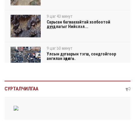
9 цаг 43 минут
Сарьсан багваахайтай холбоотой
дуудлагыг Нийслэл...
9 цаг 50 минут
Улсын дугаарын тэгш, сондгойгоор
ангилан хөдөлгө...
9 цаг 56 минут
Нарантуул, Дүнжингарав, Шинэ 100 айл
СУРТАЛЧИЛГАА
худалдааны ...
10 цагын өмнө
КОП17-д ажиллах онцгой байдлын
бүрэлдэхүүн хамта...