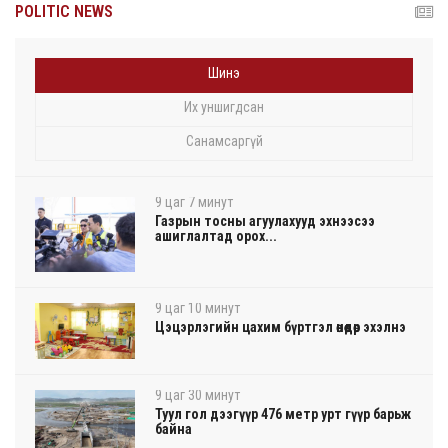
POLITIC NEWS
Шинэ
Их уншигдсан
Санамсаргүй
9 цаг 7 минут
Газрын тосны агуулахууд эхнээсээ
ашиглалтад орох...
9 цаг 10 минут
Цэцэрлэгийн цахим бүртгэл өнөөдөр эхэлнэ
9 цаг 30 минут
Туул гол дээгүүр 476 метр урт гүүр барьж
байна