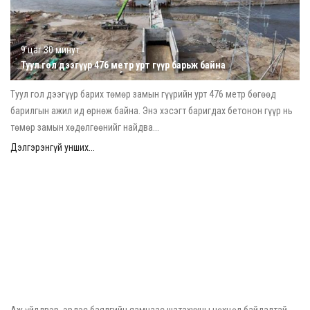
9 цаг 30 минут
Туул гол дээгүүр 476 метр урт гүүр барьж байна
Туул гол дээгүүр барих төмөр замын гүүрийн урт 476 метр бөгөөд
барилгын ажил ид өрнөж байна. Энэ хэсэгт баригдах бетонон гүүр нь
төмөр замын хөдөлгөөнийг найдва...
Дэлгэрэнгүй унших...
2026/08/06
Шатахууны нөөцийг нэмэгдүүлэх, доголдлыг арилгахад
анхаарч байна
Аж үйлдвэр, эрдэс баялгийн яамнаас шатахууны нөхцөл байдалтай