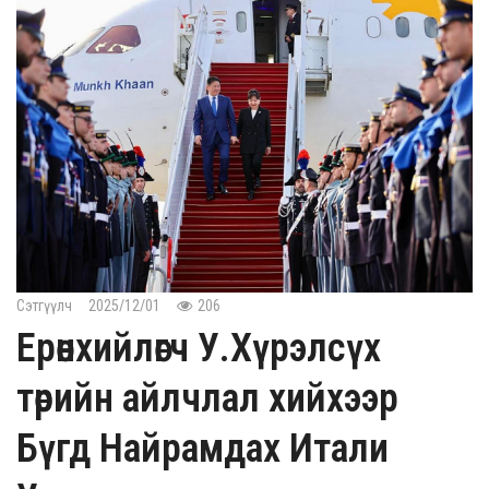
Сэтгүүлч
2025/12/01
206
Ерөнхийлөгч У.Хүрэлсүх
төрийн айлчлал хийхээр
Бүгд Найрамдах Итали