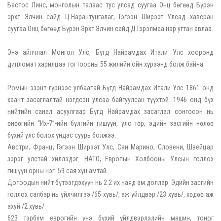
Бастос Линс, монголын талаас тус улсад суугаа Онц бөгөөд Бүрэн
эрхт Элчин сайд Ц.Нарантунгалаг, Гэгээн Ширээт Улсад хавсран
суугаа Онц бөгөөд Бүрэн Эрхт Элчин сайд Д.Гэрэлмаа нар угтан авлаа.
Энэ айлчлал Монгол Улс, Бүгд Найрамдах Итали Улс хооронд
дипломат харилцаа тогтоосны 55 жилийн ойн хүрээнд болж байна.
Ромын эзэнт гүрнээс улбаатай Бүгд Найрамдах Итали Улс 1861 онд
хаант засаглалтай нэгдсэн улсаа байгуулсан түүхтэй. 1946 онд бүх
нийтийн санал асуулгаар Бүгд Найрамдах засаглал сонгосон нь
өнөөгийн “Их-7”-ийн бүлгийн гишүүн, улс төр, эдийн засгийн нөлөө
бүхий улс болох үндэс суурь болжээ.
Австри, Франц, Гэгээн Ширээт Улс, Сан Марино, Словени, Швейцар
зэрэг улстай хиллэдэг. НАТО, Европын Холбооны Улсын голлох
гишүүн орны нэг. 59 сая хүн амтай.
Дотоодын нийт бүтээгдэхүүн нь 2.2 их наяд ам.доллар. Эдийн засгийн
голлох салбар нь үйлчилгээ /65 хувь/, аж үйлдвэр /23 хувь/, хөдөө аж
ахуй /2 хувь/.
623 тэрбум еврогийн үнэ бүхий үйлдвэрлэлийн машин, тоног