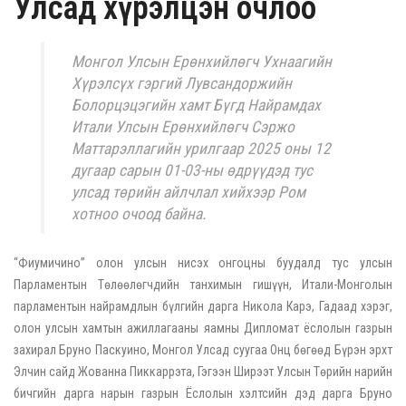
Улсад хүрэлцэн очлоо
Монгол Улсын Ерөнхийлөгч Ухнаагийн
Хүрэлсүх гэргий Лувсандоржийн
Болорцэцэгийн хамт Бүгд Найрамдах
Итали Улсын Ерөнхийлөгч Сэржо
Маттарэллагийн урилгаар 2025 оны 12
дугаар сарын 01-03-ны өдрүүдэд тус
улсад төрийн айлчлал хийхээр Ром
хотноо очоод байна.
“Фиумичино” олон улсын нисэх онгоцны буудалд тус улсын
Парламентын Төлөөлөгчдийн танхимын гишүүн, Итали-Монголын
парламентын найрамдлын бүлгийн дарга Никола Карэ, Гадаад хэрэг,
олон улсын хамтын ажиллагааны яамны Дипломат ёслолын газрын
захирал Бруно Паскуино, Монгол Улсад суугаа Онц бөгөөд Бүрэн эрхт
Элчин сайд Жованна Пиккаррэта, Гэгээн Ширээт Улсын Төрийн нарийн
бичгийн дарга нарын газрын Ёслолын хэлтсийн дэд дарга Бруно