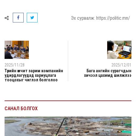
Эх сурвалж: https://politic.mn/
2025/11/28
2025/12/01
Төрийн өмчит зарим компанийн
Бага ангийн сурагчдын
удирдлагуудад хариуцлага
хичээл цахимд шилжлээ
тооцохыг чиглэл болголоо
САНАЛ БОЛГОХ