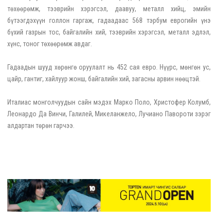
төхөөрөмж, тээврийн хэрэгсэл, даавуу, металл хийц, эмийн
бүтээгдэхүүн голлон гаргаж, гадаадаас 568 тэрбум еврогийн үнэ
бүхий газрын тос, байгалийн хий, тээврийн хэрэгсэл, металл эдлэл,
хүнс, тоног төхөөрөмж авдаг.
Гадаадын шууд хөрөнгө оруулалт нь 452 сая евро. Нүүрс, мөнгөн ус,
цайр, гантиг, хайлуур жонш, байгалийн хий, загасны арвин нөөцтэй.
Италиас монголчуудын сайн мэдэх Марко Поло, Христофер Колумб,
Леонардо Да Винчи, Галилей, Микеланжело, Лучиано Павороти зэрэг
алдартан төрөн гарчээ.