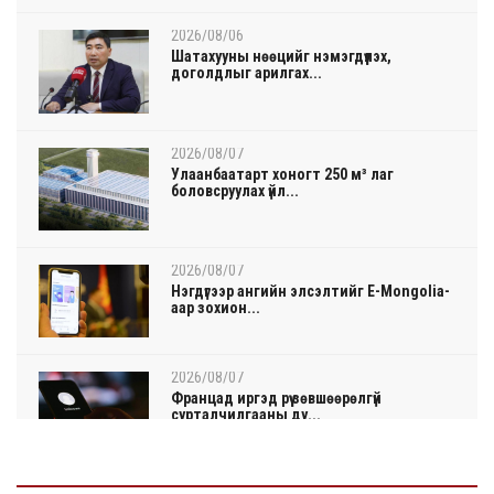
2026/08/06
Шатахууны нөөцийг нэмэгдүүлэх,
доголдлыг арилгах...
2026/08/07
Улаанбаатарт хоногт 250 м³ лаг
боловсруулах үйл...
2026/08/07
Нэгдүгээр ангийн элсэлтийг E-Mongolia-
аар зохион...
2026/08/07
Францад иргэд рүү зөвшөөрөлгүй
сурталчилгааны ду...
2026/08/07