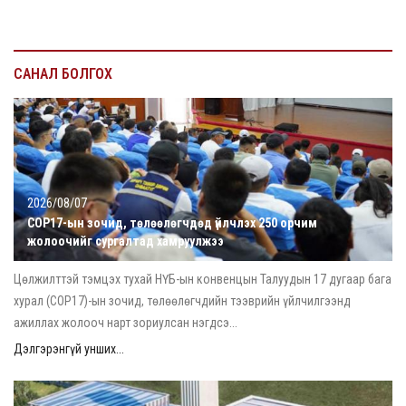
САНАЛ БОЛГОХ
2026/08/07
COP17-ын зочид, төлөөлөгчдөд үйлчлэх 250 орчим
жолоочийг сургалтад хамруулжээ
Цөлжилттэй тэмцэх тухай НҮБ-ын конвенцын Талуудын 17 дугаар бага
хурал (COP17)-ын зочид, төлөөлөгчдийн тээврийн үйлчилгээнд
ажиллах жолооч нарт зориулсан нэгдсэ...
Дэлгэрэнгүй унших...