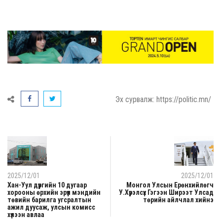
Эх сурвалж: https://politic.mn/
2025/12/01
2025/12/01
Хан-Уул дүүргийн 10 дугаар
Монгол Улсын Ерөнхийлөгч
хорооны өрхийн эрүүл мэндийн
У.Хүрэлсүх Гэгээн Ширээт Улсад
төвийн барилга угсралтын
төрийн айлчлал хийнэ
ажил дуусаж, улсын комисс
хүлээн авлаа