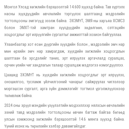
Монгол Улсад хөгжлийн бэрхшээлтэй 14.600 хүүхэд байна. Тав хүртэлх
насны хүүхдүүдийн өвчлөлийн тэргүүлэх шалтгаанд мэдрэлийн
тогтолцооны эмгэгүүд эзэлж байна. ЭХЭМҮТ, ЭМЯ-ны харъяа ХСМСЗ
болон ЭМХТ-тэй хамтран хүүхдүүдийн хөдөлгөөн, сэтгэцийн
хоцрогдлыг эрт илрүүлгийн сургалтыг амжилттай зохион байгууллаа.
Улаанбаатар хот есөн дүүргийн хүүхдийн болон , мэдрэлийн эмч нар
мөн өрхийн эмч нар хамрагдаж, хүүхдийн хөгжлийн хоцрогдлын
шалтгаан ба эрсдэлийг таних, эрт илрүүлэх аргачлалд суралцах,
орчин үеийн чиг хандлагын талаар суралцаж мэдлэгээ нэмэгдүүллээ.
Цаашид ЭХЭМҮТ нь хүүхдийн хөгжлийн хоцрогдлыг эрт илрүүлэх,
оношилгоо, тусламж үйлчилгээний чанарыг сайжруулах чиглэлээр
мэргэшсэн сургалт, арга зүйн дэмжлэгийг тогтмол үргэлжлүүлэхээр
төлөвлөж байна.
2024 оны эрүүл мэндийн үзүүлэлтийн мэдээллээр нялхсын өвчлөлийн
эхний тавд мэдрэлийн тогтолцооны өвчин багтаж байгаа бөгөөд
улсын хэмжээнд хөгжлийн бэрхшээлтэй 14.6 мянга хүүхэд байна.
Үүний ихэнх нь төрөлхийн хэлбэр давамгайлдаг.