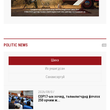
POLITIC NEWS
Шинэ
Их уншигдсан
Санамсаргүй
2026/08/07
COP17-ын зочид, төлөөлөгчдөд үйлчлэх
250 орчим ж...