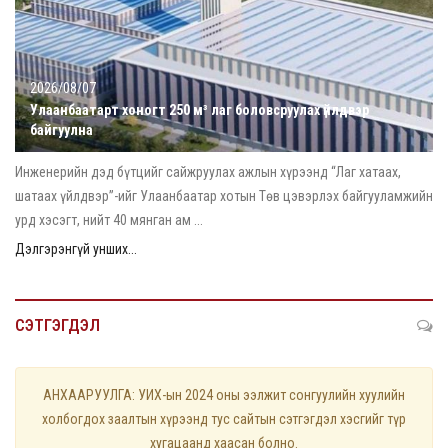
2026/08/07
Улаанбаатарт хоногт 250 м³ лаг боловсруулах үйлдвэр
байгуулна
Инженерийн дэд бүтцийг сайжруулах ажлын хүрээнд “Лаг хатаах,
шатаах үйлдвэр”-ийг Улаанбаатар хотын Төв цэвэрлэх байгууламжийн
урд хэсэгт, нийт 40 мянган ам ...
Дэлгэрэнгүй унших...
СЭТГЭГДЭЛ
АНХААРУУЛГА: УИХ-ын 2024 оны ээлжит сонгуулийн хуулийн
холбогдох заалтын хүрээнд тус сайтын сэтгэгдэл хэсгийг түр
хугацаанд хаасан болно.