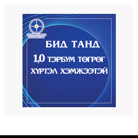
20 цаг 50 минут
Автомашины улсын дугаар сондгой
тоогоор төгссөн ...
20 цаг 54 минут
Улаанбаатарт өдөртөө 30 хэм дулаан
2026/08/06
Улсын чанартай хатуу хучилттай авто
замын талаас...
2026/08/06
Засгийн газар энэ оныг дуустал
санхүүгийн хэмнэл...