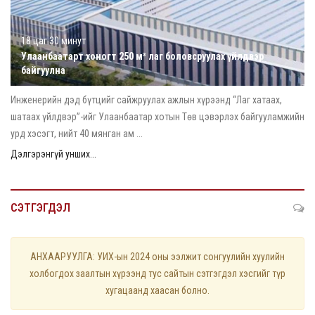
18 цаг 30 минут
Улаанбаатарт хоногт 250 м³ лаг боловсруулах үйлдвэр
байгуулна
Инженерийн дэд бүтцийг сайжруулах ажлын хүрээнд “Лаг хатаах,
шатаах үйлдвэр”-ийг Улаанбаатар хотын Төв цэвэрлэх байгууламжийн
урд хэсэгт, нийт 40 мянган ам ...
Дэлгэрэнгүй унших...
СЭТГЭГДЭЛ
АНХААРУУЛГА: УИХ-ын 2024 оны ээлжит сонгуулийн хуулийн
холбогдох заалтын хүрээнд тус сайтын сэтгэгдэл хэсгийг түр
хугацаанд хаасан болно.