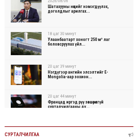
2026/08/06
Шатахууны нөөцийг нэмэгдүүлэх,
доголдлыг арилгах...
18 цаг 30 минут
Улаанбаатарт хоногт 250 м³ лаг
боловсруулах үйл...
20 цаг 39 минут
Нэгдүгээр ангийн элсэлтийг E-
Mongolia-аар зохион...
20 цаг 44 минут
Францад иргэд рүү зөвшөөрөлгүй
сурталчилгааны ду...
20 цаг 48 минут
Нийтийн тээврийн Ч:19А чиглэлийн
СУРТАЛЧИЛГАА
замналд түр хуг...