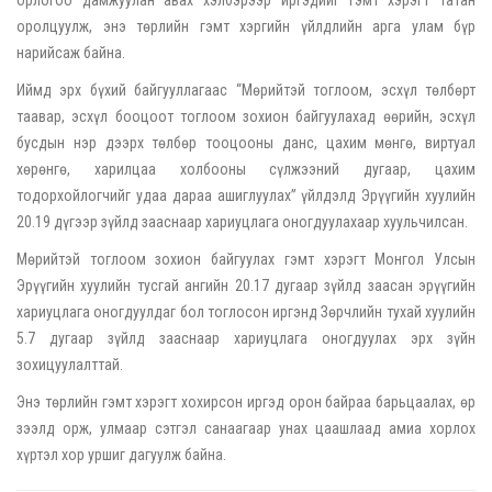
оролцуулж, энэ төрлийн гэмт хэргийн үйлдлийн арга улам бүр
нарийсаж байна.
Иймд эрх бүхий байгууллагаас “Мөрийтэй тоглоом, эсхүл төлбөрт
таавар, эсхүл бооцоот тоглоом зохион байгуулахад өөрийн, эсхүл
бусдын нэр дээрх төлбөр тооцооны данс, цахим мөнгө, виртуал
хөрөнгө, харилцаа холбооны сүлжээний дугаар, цахим
тодорхойлогчийг удаа дараа ашиглуулах” үйлдэлд Эрүүгийн хуулийн
20.19 дүгээр зүйлд зааснаар хариуцлага оногдуулахаар хуульчилсан.
Мөрийтэй тоглоом зохион байгуулах гэмт хэрэгт Монгол Улсын
Эрүүгийн хуулийн тусгай ангийн 20.17 дугаар зүйлд заасан эрүүгийн
хариуцлага оногдуулдаг бол тоглосон иргэнд Зөрчлийн тухай хуулийн
5.7 дугаар зүйлд зааснаар хариуцлага оногдуулах эрх зүйн
зохицуулалттай.
Энэ төрлийн гэмт хэрэгт хохирсон иргэд орон байраа барьцаалах, өр
зээлд орж, улмаар сэтгэл санаагаар унах цаашлаад амиа хорлох
хүртэл хор уршиг дагуулж байна.