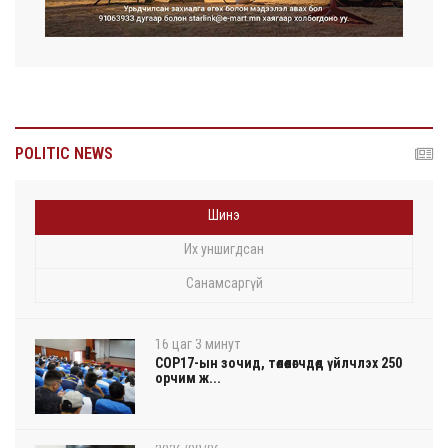
POLITIC NEWS
Шинэ
Их уншигдсан
Санамсаргүй
16 цаг 3 минут
COP17-ын зочид, төлөөлөгчдөд үйлчлэх 250
орчим ж...