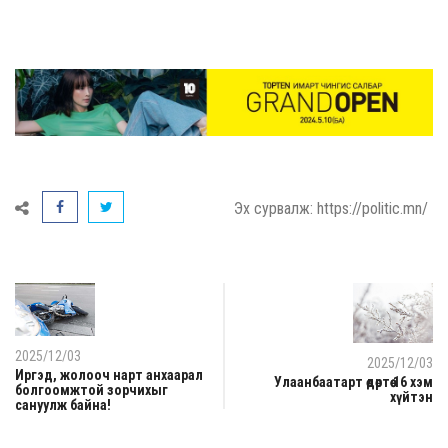
Эх сурвалж: https://politic.mn/
2025/12/03
2025/12/03
Иргэд, жолооч нарт анхаарал
Улаанбаатарт өдөртөө 16 хэм
болгоомжтой зорчихыг
хүйтэн
сануулж байна!