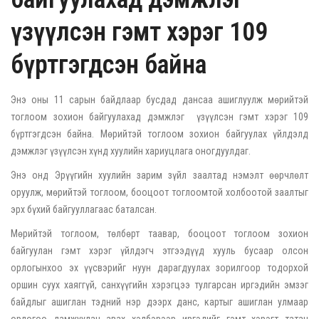
үзүүлсэн гэмт хэрэг 109
бүртгэгдсэн байна
Энэ оны 11 сарын байдлаар бусдад дансаа ашиглуулж мөрийтэй
тоглоом зохион байгуулахад дэмжлэг үзүүлсэн гэмт хэрэг 109
бүртгэгдсэн байна. Мөрийтэй тоглоом зохион байгуулах үйлдэлд
дэмжлэг үзүүлсэн хүнд хуулийн хариуцлага оногдуулдаг.
Энэ онд Эрүүгийн хуулийн зарим зүйл заалтад нэмэлт өөрчлөлт
оруулж, мөрийтэй тоглоом, бооцоот тоглоомтой холбоотой заалтыг
эрх бүхий байгууллагаас баталсан.
Мөрийтэй тоглоом, төлбөрт таавар, бооцоот тоглоом зохион
байгуулан гэмт хэрэг үйлдэгч этгээдүүд хууль бусаар олсон
орлогынхоо эх үүсвэрийг нуун дарагдуулах зорилгоор тодорхой
оршин суух хаяггүй, санхүүгийн хэрэгцээ тулгарсан иргэдийн эмзэг
байдлыг ашиглан тэдний нэр дээрх данс, картыг ашиглан улмаар
орлогоо дамжуулан авах хэлбэрээр иргэдийг гэмт хэрэгт татан