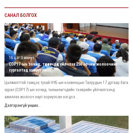
САНАЛ БОЛГОХ
16 цаг 3 минут
COP17-ын зочид, төлөөлөгчдөд үйлчлэх 250 орчим жолоочийг
сургалтад хамруулжээ
Цөлжилттэй тэмцэх тухай НҮБ-ын конвенцын Талуудын 17 дугаар бага
хурал (COP17)-ын зочид, төлөөлөгчдийн тээврийн үйлчилгээнд
ажиллах жолооч нарт зориулсан нэгдсэ...
Дэлгэрэнгүй унших...