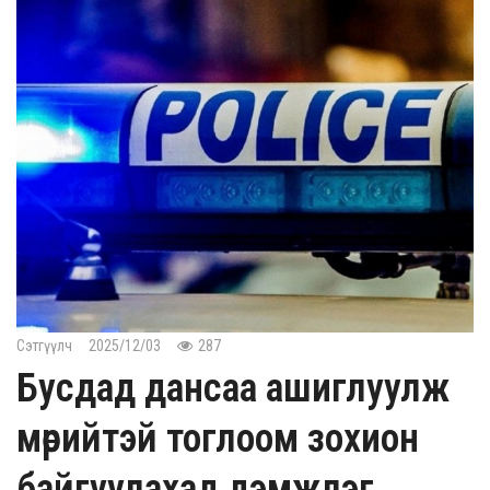
Сэтгүүлч
2025/12/03
287
Бусдад дансаа ашиглуулж
мөрийтэй тоглоом зохион
байгуулахад дэмжлэг