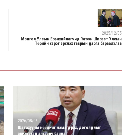
2025/12/05
Монгол Улсын Ерөнхийлөгчид Гэгээн Ширээт Улсын
Төрийн хэрэг эрхлэх газрын дарга бараалхлаа
2026/08/06
Шатахууны нөөцийг нэмэгдүүлэх, доголдлыг
арилгахад анхаарч байна