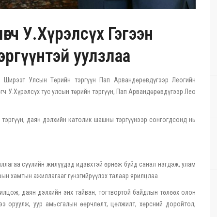
өгч У.Хүрэлсүх Гэгээн
эргүүнтэй уулзлаа
н Ширээт Улсын Төрийн тэргүүн Пап Арвандөрөвдүгээр Леогийн
өгч У.Хүрэлсүх тус улсын төрийн тэргүүн, Пап Арвандөрөвдүгээр Лео
 тэргүүн, даян дэлхийн католик шашны тэргүүнээр сонгогдсонд нь
иллагаа сүүлийн жилүүдэд идэвхтэй өрнөж буйд санал нэгдэж, улам
арын хамтын ажиллагааг гүнзгийрүүлэх талаар ярилцлаа.
лцож, даян дэлхийн энх тайван, тогтвортой байдлын төлөөх олон
э оруулж, уур амьсгалын өөрчлөлт, цөлжилт, хөрсний доройтол,