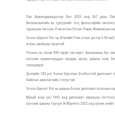
Пап Арвандөрөвдүгээр Лео 2025 онд 267 дахь Папа
Виллановагийн их сургуулийг тоо, философийн чиглэл
суралцаж төгссөн. Ром хотын Гэгээн Томас Аквинасын нэ
Гэгээн Ширээт Улс нь Италийн Ром хотын дотор 0.44 км2 
итали, швейцар гаралтай.
Улсынх нь төсөв 890 гаруй сая евро. Арилжааны бус өвө
католик шашинтнуудын хандив, өргөл, шашны ном, би
санхүүждэг.
Дэлхийн 183 улс болон Европын Холбоотой дипломат ха
байнгын ажиглагчийн статустай.
Гэгээн Ширээт Улс нь шашны болон дипломат ёслолын на
Манай хоёр улс 1992 онд дипломат харилцаа тогтоосо
католик шашны тэргүүн Ж.Маренго 2022 онд орчин үеийн 