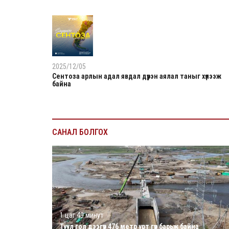
2025/12/05
Сентоза арлын адал явдал дүүрэн аялал таныг хүлээж
байна
САНАЛ БОЛГОХ
1 цаг 49 минут
Туул гол дээгүүр 476 метр урт гүүр барьж байна