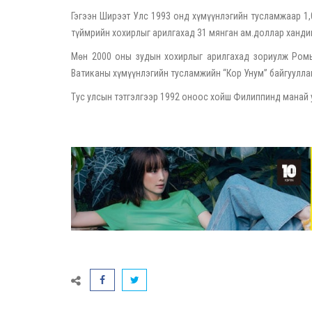
Гэгээн Ширээт Улс 1993 онд хүмүүнлэгийн тусламжаар 1,
түймрийн хохирлыг арилгахад 31 мянган ам.доллар ханди
Мөн 2000 оны зудын хохирлыг арилгахад зориулж Ромын
Ватиканы хүмүүнлэгийн тусламжийн “Кор Унум” байгуулла
Тус улсын тэтгэлгээр 1992 оноос хойш Филиппинд манай 