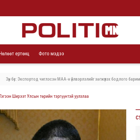
Чөлөөт ертөнц
Фото мэдээ
 бүс: Экспортод чиглэсэн МАА-н үйлвэрлэлийг хөгжүүлэх бодлого баримталж б
Гэгээн Ширээт Улсын төрийн тэргүүнтэй уулзлаа
С