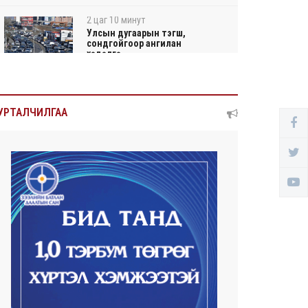
2 цаг 10 минут
Улсын дугаарын тэгш,
сондгойгоор ангилан
хөдөлгө...
2 цаг 15 минут
Нарантуул, Дүнжингарав, Шинэ
УРТАЛЧИЛГАА
100 айл худалдааны ...
2 цаг 19 минут
КОП17-д ажиллах онцгой
байдлын бүрэлдэхүүн хамта...
2 цаг 27 минут
Улаанбаатарт өдөртөө 20 хэм
дулаан