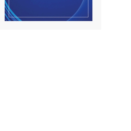
2026/08/07
COP17-ын зочид,
төлөөлөгчдөд үйлчлэх 250
орчим ж...
2026/08/06
Шатахууны нөөцийг нэмэгдүүлэх,
доголдлыг арилгах...
2026/08/07
Улаанбаатарт хоногт 250 м³
лаг боловсруулах үйл...
2026/08/07
Нэгдүгээр ангийн элсэлтийг E-
Mongolia-аар зохион...
2026/08/07
Францад иргэд рүү зөвшөөрөлгүй