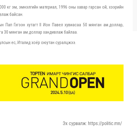
000 кг эм, эмнэлгийн материал, 1996 оны хавар гарсан ой, хээрийн
влаж байсан.
 Пап Гэгээн хутагт II Ион Павел хувиасаа 50 мянган ам.доллар,
га 30 мянган ам.доллар хандивлаж байлаа.
улсын ес, Италид хоёр оюутан суралцжээ.
Эх сурвалж: https://politic.mn/