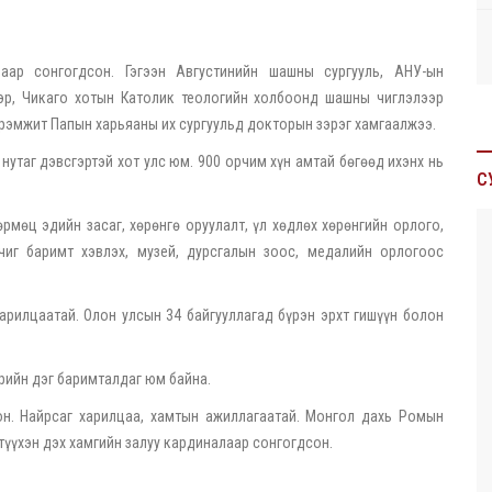
ар сонгогдсон. Гэгээн Августинийн шашны сургууль, АНУ-ын
ээр, Чикаго хотын Католик теологийн холбоонд шашны чиглэлээр
рэмжит Папын харьяаны их сургуульд докторын зэрэг хамгаалжээ.
нутаг дэвсгэртэй хот улс юм. 900 орчим хүн амтай бөгөөд ихэнх нь
С
рмөц эдийн засаг, хөрөнгө оруулалт, үл хөдлөх хөрөнгийн орлого,
чиг баримт хэвлэх, музей, дурсгалын зоос, медалийн орлогоос
рилцаатай. Олон улсын 34 байгууллагад бүрэн эрхт гишүүн болон
рийн дэг баримталдаг юм байна.
н. Найрсаг харилцаа, хамтын ажиллагаатай. Монгол дахь Ромын
түүхэн дэх хамгийн залуу кардиналаар сонгогдсон.