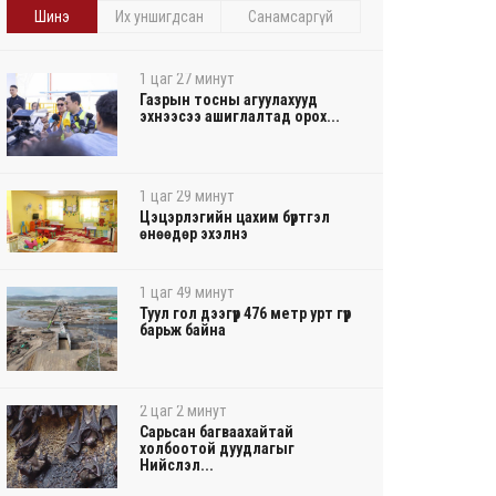
Шинэ
Их уншигдсан
Санамсаргүй
1 цаг 27 минут
Газрын тосны агуулахууд
эхнээсээ ашиглалтад орох...
1 цаг 29 минут
Цэцэрлэгийн цахим бүртгэл
өнөөдөр эхэлнэ
1 цаг 49 минут
Туул гол дээгүүр 476 метр урт гүүр
барьж байна
2 цаг 2 минут
Сарьсан багваахайтай
холбоотой дуудлагыг
Нийслэл...