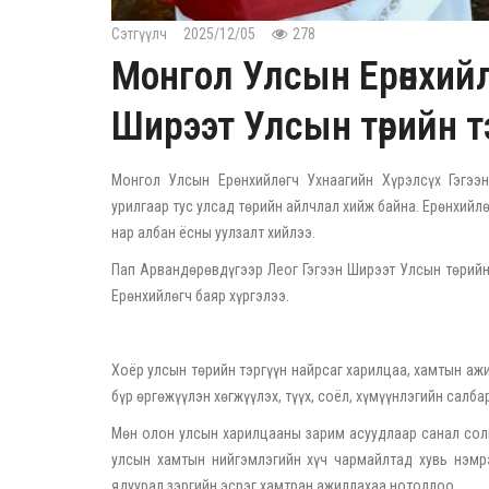
Сэтгүүлч
2025/12/05
278
Монгол Улсын Ерөнхийл
Ширээт Улсын төрийн т
Монгол Улсын Ерөнхийлөгч Ухнаагийн Хүрэлсүх Гэгээ
урилгаар тус улсад төрийн айлчлал хийж байна. Ерөнхийл
нар албан ёсны уулзалт хийлээ.
Пап Арвандөрөвдүгээр Леог Гэгээн Ширээт Улсын төрийн
Ерөнхийлөгч баяр хүргэлээ.
Хоёр улсын төрийн тэргүүн найрсаг харилцаа, хамтын аж
бүр өргөжүүлэн хөгжүүлэх, түүх, соёл, хүмүүнлэгийн салб
Мөн олон улсын харилцааны зарим асуудлаар санал соли
улсын хамтын нийгэмлэгийн хүч чармайлтад хувь нэмрэ
ядуурал зэргийн эсрэг хамтран ажиллахаа нотоллоо.