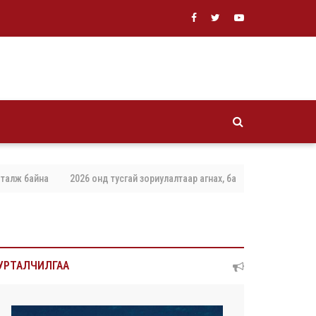
айна
2026 онд тусгай зориулалтаар агнах, барих амьтны тоо хэмжээг 
УРТАЛЧИЛГАА