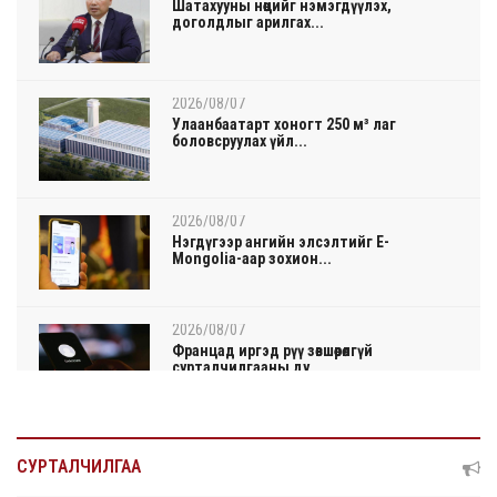
Шатахууны нөөцийг нэмэгдүүлэх,
доголдлыг арилгах...
2026/08/07
Улаанбаатарт хоногт 250 м³ лаг
боловсруулах үйл...
2026/08/07
Нэгдүгээр ангийн элсэлтийг E-
Mongolia-аар зохион...
2026/08/07
Францад иргэд рүү зөвшөөрөлгүй
сурталчилгааны ду...
2026/08/07
Нийтийн тээврийн Ч:19А чиглэлийн
СУРТАЛЧИЛГАА
замналд түр хуг...