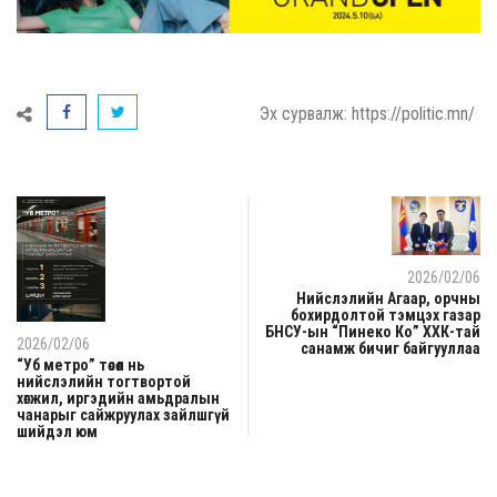
Эх сурвалж: https://politic.mn/
2026/02/06
Нийслэлийн Агаар, орчны
бохирдолтой тэмцэх газар
БНСУ-ын “Пинеко Ко” ХХК-тай
2026/02/06
санамж бичиг байгууллаа
“Уб метро” төсөл нь
нийслэлийн тогтвортой
хөгжил, иргэдийн амьдралын
чанарыг сайжруулах зайлшгүй
шийдэл юм