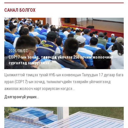
САНАЛ БОЛГОХ
2026/08/07
COP17-ын зочид, төлөөлөгчдөд үйлчлэх 250 орчим жолоочийг
сургалтад хамруулжээ
Цөлжилттэй тэмцэх тухай НҮБ-ын конвенцын Талуудын 17 дугаар бага
хурал (COP17)-ын зочид, төлөөлөгчдийн тээврийн үйлчилгээнд
ажиллах жолооч нарт зориулсан нэгдсэ...
Дэлгэрэнгүй унших...