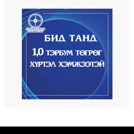
2026/08/07
Автомашины улсын дугаар сондгой
тоогоор төгссөн ...
2026/08/07
Улаанбаатарт өдөртөө 30 хэм дулаан
2026/08/06
Улсын чанартай хатуу хучилттай авто
замын талаас...
2026/08/06
Засгийн газар энэ оныг дуустал
санхүүгийн хэмнэл...