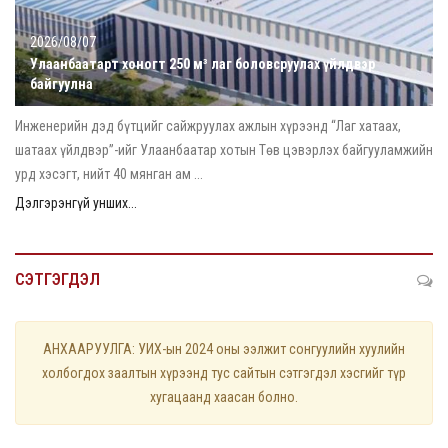
2026/08/07
Улаанбаатарт хоногт 250 м³ лаг боловсруулах үйлдвэр
байгуулна
Инженерийн дэд бүтцийг сайжруулах ажлын хүрээнд “Лаг хатаах,
шатаах үйлдвэр”-ийг Улаанбаатар хотын Төв цэвэрлэх байгууламжийн
урд хэсэгт, нийт 40 мянган ам ...
Дэлгэрэнгүй унших...
СЭТГЭГДЭЛ
АНХААРУУЛГА: УИХ-ын 2024 оны ээлжит сонгуулийн хуулийн
холбогдох заалтын хүрээнд тус сайтын сэтгэгдэл хэсгийг түр
хугацаанд хаасан болно.