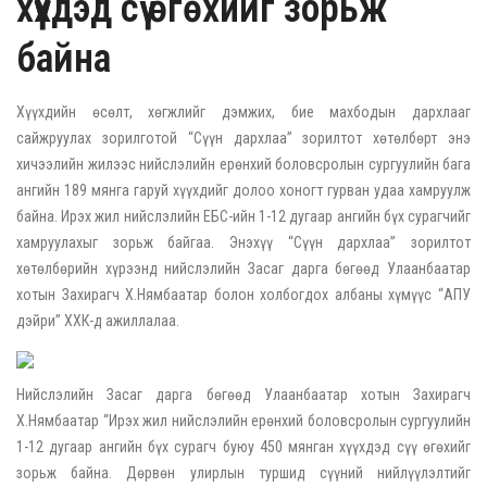
хүүхдэд сүү өгөхийг зорьж
байна
Хүүхдийн өсөлт, хөгжлийг дэмжих, бие махбодын дархлааг
сайжруулах зорилготой “Сүүн дархлаа” зорилтот хөтөлбөрт энэ
хичээлийн жилээс нийслэлийн ерөнхий боловсролын сургуулийн бага
ангийн 189 мянга гаруй хүүхдийг долоо хоногт гурван удаа хамруулж
байна. Ирэх жил нийслэлийн ЕБС-ийн 1-12 дугаар ангийн бүх сурагчийг
хамруулахыг зорьж байгаа. Энэхүү “Сүүн дархлаа” зорилтот
хөтөлбөрийн хүрээнд нийслэлийн Засаг дарга бөгөөд Улаанбаатар
хотын Захирагч Х.Нямбаатар болон холбогдох албаны хүмүүс “АПУ
дэйри” ХХК-д ажиллалаа.
Нийслэлийн Засаг дарга бөгөөд Улаанбаатар хотын Захирагч
Х.Нямбаатар “Ирэх жил нийслэлийн ерөнхий боловсролын сургуулийн
1-12 дугаар ангийн бүх сурагч буюу 450 мянган хүүхдэд сүү өгөхийг
зорьж байна. Дөрвөн улирлын туршид сүүний нийлүүлэлтийг