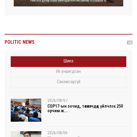
POLITIC NEWS
Шинэ
Их уншигдсан
Санамсаргүй
2026/08/07
COP17-ын зочид, төлөөлөгчдөд үйлчлэх 250
орчим ж...
2026/08/06