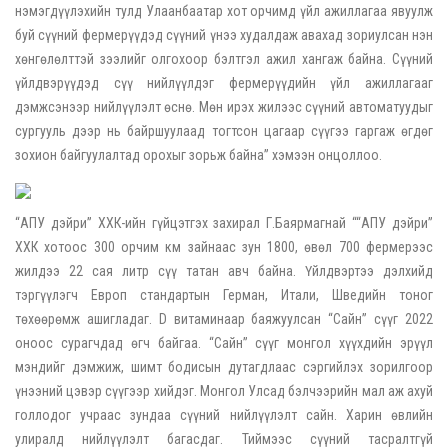
нэмэгдүүлэхийн тулд Улаанбаатар хот орчимд үйл ажиллагаа явуулж
буй сүүний фермерүүдэд сүүний үнээ худалдаж авахад зориулсан нэн
хөнгөлөлттэй зээлийг олгохоор бэлтгэл ажил хангаж байна. Сүүний
үйлдвэрүүдэд сүү нийлүүлдэг фермерүүдийн үйл ажиллагааг
дэмжсэнээр нийлүүлэлт өснө. Мөн ирэх жилээс сүүний автоматуудыг
сургууль дээр нь байршуулаад тогтсон цагаар сүүгээ гаргаж өгдөг
зохион байгуулалтад орохыг зорьж байна” хэмээн онцоллоо.
“АПУ дэйри” ХХК-ийн гүйцэтгэх захирал Г.Баярмагнай ““АПУ дэйри”
ХХК хотоос 300 орчим км зайнаас зун 1800, өвөл 700 фермерээс
жилдээ 22 сая литр сүү татан авч байна. Үйлдвэртээ дэлхийд
тэргүүлэгч Европ стандартын Герман, Итали, Шведийн тоног
төхөөрөмж ашигладаг. D витаминаар баяжуулсан “Сайн” сүүг 2022
оноос сурагчдад өгч байгаа. “Сайн” сүүг монгол хүүхдийн эрүүл
мэндийг дэмжиж, шимт бодисын дутагдлаас сэргийлэх зорилгоор
үнээний цэвэр сүүгээр хийдэг. Монгол Улсад бэлчээрийн мал аж ахуй
голлодог учраас зундаа сүүний нийлүүлэлт сайн. Харин өвлийн
улиралд нийлүүлэлт багасдаг. Тиймээс сүүний тасралтгүй