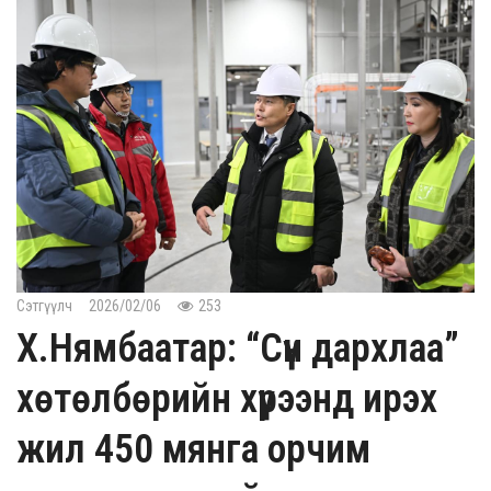
Сэтгүүлч
2026/02/06
253
Х.Нямбаатар: “Сүүн дархлаа”
хөтөлбөрийн хүрээнд ирэх
жил 450 мянга орчим