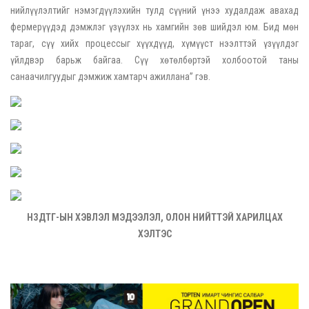
нийлүүлэлтийг нэмэгдүүлэхийн тулд сүүний үнээ худалдаж авахад
фермерүүдэд дэмжлэг үзүүлэх нь хамгийн зөв шийдэл юм. Бид мөн
тараг, сүү хийх процессыг хүүхдүүд, хүмүүст нээлттэй үзүүлдэг
үйлдвэр барьж байгаа. Сүү хөтөлбөртэй холбоотой таны
санаачилгуудыг дэмжиж хамтарч ажиллана” гэв.
НЗДТГ-ЫН ХЭВЛЭЛ МЭДЭЭЛЭЛ, ОЛОН НИЙТТЭЙ ХАРИЛЦАХ
ХЭЛТЭС