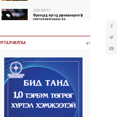
2026/08/07
Францад иргэд рүү зөвшөөрөлгүй
сурталчилгааны ду...
2026/08/07
Нийтийн тээврийн Ч:19А
УРТАЛЧИЛГАА
чиглэлийн замналд түр хуг...
2026/08/07
Автомашины улсын дугаар
сондгой тоогоор төгссөн ...
2026/08/07
Улаанбаатарт өдөртөө 30 хэм
дулаан
2026/08/06