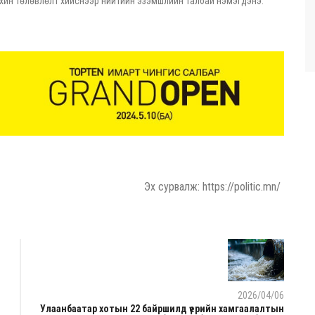
хин төлөвлөлт хийснээр нийтийн эзэмшлийн талбай нэмэгдэнэ.
Эх сурвалж: https://politic.mn/
2026/04/06
Улаанбаатар хотын 22 байршилд үерийн хамгаалалтын