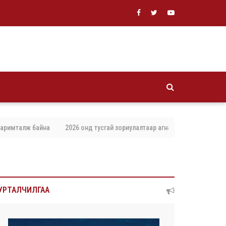
алж байна
2026 онд тусгай зориулалтаар агнах, барих амьтны тоо хэмж
УРТАЛЧИЛГАА