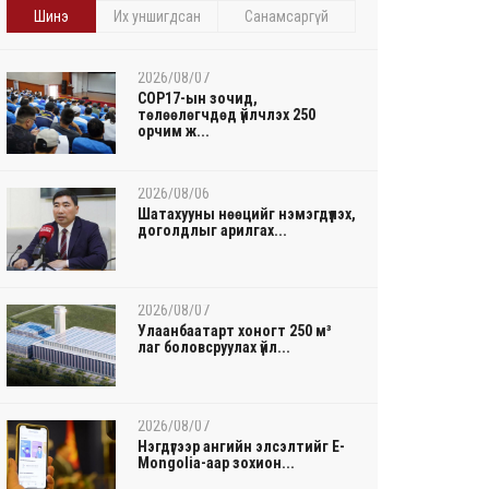
Шинэ
Их уншигдсан
Санамсаргүй
2026/08/07
COP17-ын зочид,
төлөөлөгчдөд үйлчлэх 250
орчим ж...
2026/08/06
Шатахууны нөөцийг нэмэгдүүлэх,
доголдлыг арилгах...
2026/08/07
Улаанбаатарт хоногт 250 м³
лаг боловсруулах үйл...
2026/08/07
Нэгдүгээр ангийн элсэлтийг E-
Mongolia-аар зохион...