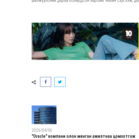
шилжүүлсний дараа бохирдсон хөрсийг нөхөн сэргээж, да
2026/04/06
"Oracle" компани олон мянган ажилтнаа цомхотгож