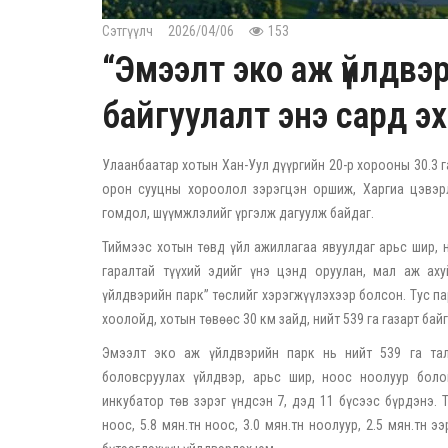
Сэтгүүлч
2026/04/06
153
“Эмээлт эко аж үйлдвэр
байгуулалт энэ сард э
Улаанбаатар хотын Хан-Уул дүүргийн 20-р хорооны 30.3 
орон сууцны хороолол зэрэгцэн оршиж, Харгиа цэвэрл
гомдол, шүүмжлэлийг үргэлж дагуулж байдаг.
Тиймээс хотын төвд үйл ажиллагаа явуулдаг арьс шир, 
гаралтай түүхий эдийг үнэ цэнд оруулан, мал аж ах
үйлдвэрийн парк” төслийг хэрэгжүүлэхээр болсон. Тус п
хоолойд, хотын төвөөс 30 км зайд, нийт 539 га газарт ба
Эмээлт эко аж үйлдвэрийн парк нь нийт 539 га тал
боловсруулах үйлдвэр, арьс шир, ноос ноолуур болов
инкубатор төв зэрэг үндсэн 7, дэд 11 бүсээс бүрдэнэ. 
ноос, 5.8 мян.тн ноос, 3.0 мян.тн ноолуур, 2.5 мян.тн э