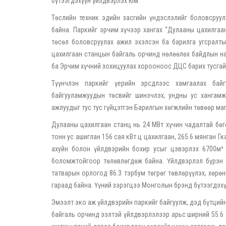
бүтээгдэхүүн үйлдвэрлэх юм.
Төслийн техник эдийн засгийн үндэслэлийг боловсруу
байна. Паркийг эрчим хүчээр хангах “Дулааны цахилгаа
төсөл боловсруулах ажил эхэлсэн ба барилга угсралт
цахилгаан станцын байгаль орчинд нөлөөлөх байдлын на
ба Эрчим хүчний зохицуулах хорооноос ДЦС барих тусгай
Түүнчлэн паркийг үерийн эрсдлээс хамгаалах байг
байгууламжуудын төсвийг шинэчлэх, ундны ус хангам
ажлуудыг тус тус гүйцэтгэн Барилгын хөгжлийн төвөөр ма
Дулааны цахилгаан станц нь 24 МВт хүчин чадалтай бөг
тонн ус ашиглан 156 сая кВт.ц цахилгаан, 265.6 мянган 
ахуйн болон үйлдвэрийн бохир усыг цэвэрлэх 6700м³ /
боломжтойгоор төлөвлөгдөж байна. Үйлдвэрлэл бүрэн 
татварын орлогод 86.3 тэрбум төгрөг төвлөрүүлэх, хөрө
гараад байна. Үүний зэрэгцээ Монголын брэнд бүтээгдэхү
Эмээлт эко аж үйлдвэрийн паркийг байгуулж, дэд бүтций
байгаль орчинд ээлтэй үйлдвэрлэлээр арьс ширний 55.6 