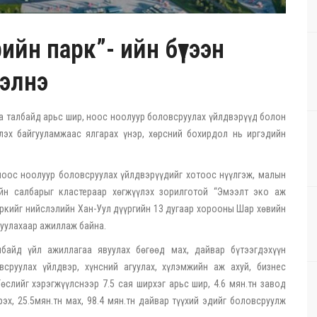
ийн парк”- ийн бүтээн
хэлнэ
га талбайд арьс шир, ноос ноолуур боловсруулах үйлдвэрүүд болон
эх байгууламжаас ялгарах үнэр, хөрсний бохирдол нь иргэдийн
ноос ноолуур боловсруулах үйлдвэрүүдийг хотоос нүүлгэж, малын
уйн салбарыг кластераар хөгжүүлэх зорилготой “Эмээлт эко аж
аркийг нийслэлийн Хан-Уул дүүргийн 13 дугаар хорооны Шар хөвийн
йгуулахаар ажиллаж байна.
байд үйл ажиллагаа явуулах бөгөөд мах, дайвар бүтээгдэхүүн
сруулах үйлдвэр, хүнсний агуулах, хүлэмжийн аж ахуй, бизнес
Төслийг хэрэгжүүлснээр 7.5 сая ширхэг арьс шир, 4.6 мян.тн завод
эрэх, 25.5мян.тн мах, 98.4 мян.тн дайвар түүхий эдийг боловсруулж