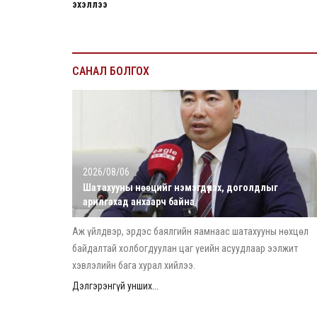
эхэллээ
САНАЛ БОЛГОХ
2026/08/06
Шатахууны нөөцийг нэмэгдүүлэх, доголдлыг
арилгахад анхаарч байна
Аж үйлдвэр, эрдэс баялгийн яамнаас шатахууны нөхцөл
байдалтай холбогдуулан цаг үеийн асуудлаар ээлжит
хэвлэлийн бага хурал хийлээ.
Дэлгэрэнгүй унших...