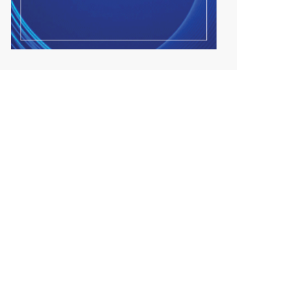
Улсын чанартай хатуу
хучилттай авто замын
талаас...
2026/08/06
Засгийн газар энэ оныг
дуустал санхүүгийн хэмнэл...
2026/08/06
Шатахууны импортын гаалийн
албан татварыг 2027 о...
2026/08/06
Стратегийн нөөцийн барааны
хяналтыг цахим систем...
2026/08/06
Монгол Улс COP17 бага хуралд
6.5 тэрбум ам.долла...