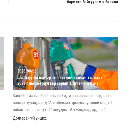
барилга байгууламж барина
2026/08/06
Шатахууны импортын гаалийн албан татварыг
2027 оны хоёрдугаар сарын 1 хүртэл тэглэнэ
Засгийн газрын 2026 оны наймдугаар сарын 5-ны өдрийн
ээлжит хуралдаанд “Автобензин, дизель түлшний онцгой
албан татварын тухай” асуудлыг Аж үйлдвэр, эрдэс б...
Дэлгэрэнгүй унших...