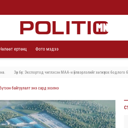
Чөлөөт ертөнц
Фото мэдээ
Зүүн бүс: Экспортод чиглэсэн МАА-н үйлвэрлэлийг хөгжүүлэх бодлого баримт
бүтээн байгуулалт энэ сард эхэлнэ
С