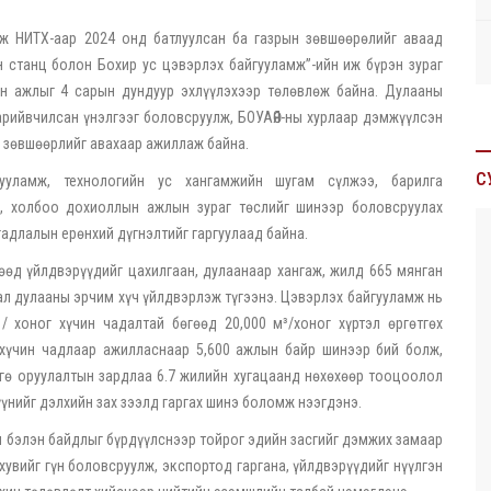
лж НИТХ-аар 2024 онд батлуулсан ба газрын зөвшөөрөлийг аваад
н станц болон Бохир ус цэвэрлэх байгууламж”-ийн иж бүрэн зураг
ын ажлыг 4 сарын дундуур эхлүүлэхээр төлөвлөж байна. Дулааны
рийвчилсан үнэлгээг боловсруулж, БОУАӨЯ-ны хурлаар дэмжүүлсэн
 зөвшөөрлийг авахаар ажиллаж байна.
С
ууламж, технологийн ус хангамжийн шугам сүлжээ, барилга
ж, холбоо дохиоллын ажлын зураг төслийг шинээр боловсруулах
гадлалын ерөнхий дүгнэлтийг гаргуулаад байна.
өөд үйлдвэрүүдийг цахилгаан, дулаанаар хангаж, жилд 665 мянган
Гкал дулааны эрчим хүч үйлдвэрлэж түгээнэ. Цэвэрлэх байгууламж нь
 хоног хүчин чадалтай бөгөөд 20,000 м³/хоног хүртэл өргөтгөх
хүчин чадлаар ажилласнаар 5,600 ажлын байр шинээр бий болж,
нгө оруулалтын зардлаа 6.7 жилийн хугацаанд нөхөхөөр тооцоолол
үнийг дэлхийн зах зээлд гаргах шинэ боломж нээгдэнэ.
н бэлэн байдлыг бүрдүүлснээр тойрог эдийн засгийг дэмжих замаар
хувийг гүн боловсруулж, экспортод гаргана, үйлдвэрүүдийг нүүлгэн