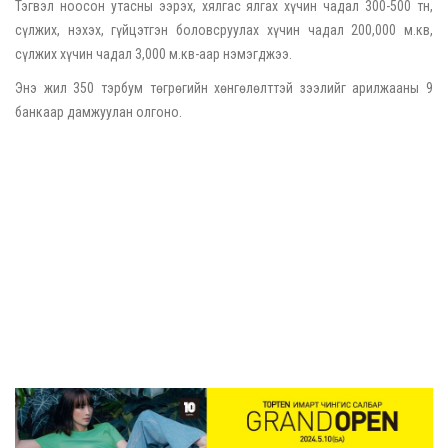
Тэгвэл ноосон утасны ээрэх, хялгас ялгах хүчин чадал 300-500 тн,
сүлжих, нэхэх, гүйцэтгэн боловсруулах хүчин чадал 200,000 м.кв,
сүлжих хүчин чадал 3,000 м.кв-аар нэмэгджээ.
Энэ жил 350 тэрбум төгрөгийн хөнгөлөлттэй зээлийг арилжааны 9
банкаар дамжуулан олгоно.