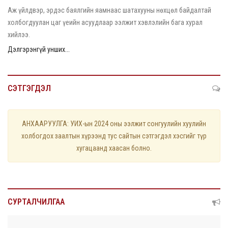
Аж үйлдвэр, эрдэс баялгийн яамнаас шатахууны нөхцөл байдалтай
холбогдуулан цаг үеийн асуудлаар ээлжит хэвлэлийн бага хурал
хийлээ.
Дэлгэрэнгүй унших...
СЭТГЭГДЭЛ
АНХААРУУЛГА: УИХ-ын 2024 оны ээлжит сонгуулийн хуулийн
холбогдох заалтын хүрээнд тус сайтын сэтгэгдэл хэсгийг түр
хугацаанд хаасан болно.
СУРТАЛЧИЛГАА