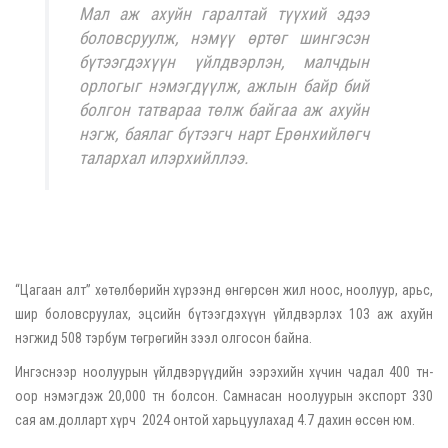
Мал аж ахуйн гаралтай түүхий эдээ
боловсруулж, нэмүү өртөг шингэсэн
бүтээгдэхүүн үйлдвэрлэн, малчдын
орлогыг нэмэгдүүлж, ажлын байр бий
болгон татвараа төлж байгаа аж ахуйн
нэгж, баялаг бүтээгч нарт Ерөнхийлөгч
талархал илэрхийллээ.
“Цагаан алт” хөтөлбөрийн хүрээнд өнгөрсөн жил ноос, ноолуур, арьс,
шир боловсруулах, эцсийн бүтээгдэхүүн үйлдвэрлэх 103 аж ахуйн
нэгжид 508 тэрбум төгрөгийн зээл олгосон байна.
Ингэснээр ноолуурын үйлдвэрүүдийн ээрэхийн хүчин чадал 400 тн-
оор нэмэгдэж 20,000 тн болсон. Самнасан ноолуурын экспорт 330
сая ам.долларт хүрч 2024 онтой харьцуулахад 4.7 дахин өссөн юм.