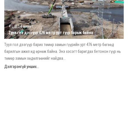
4 цаг 14 минут
Туул гол дээгүүр 476 метр урт гүүр барьж байна
Туул гол дээгүүр барих төмөр замын гүүрийн урт 476 метр бөгөөд
барилгын ажил ид өрнөж байна. Энэ хэсэгт баригдах бетонон гүүр нь
төмөр замын хөдөлгөөнийг найдва...
Дэлгэрэнгүй унших...
2026/08/06
Шатахууны нөөцийг нэмэгдүүлэх, доголдлыг арилгахад
анхаарч байна