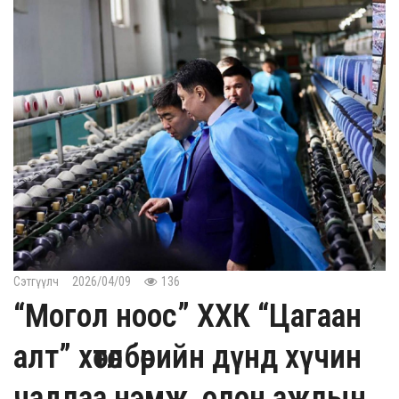
Сэтгүүлч
2026/04/09
136
“Могол ноос” ХХК “Цагаан
алт” хөтөлбөрийн дүнд хүчин
чадлаа нэмж, олон ажлын