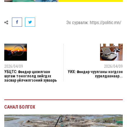
Эх сурвалж: https://politic.mn/
2026/04/09
2026/04/09
УБЦТС: Өнөөдөр цахилгаан
УИХ: Өнөөдөр чуулганы нэгдсэн
шугам тоноглолд хийгдэх
хуралдаанаар...
засвар үйлчилгээний хуваарь
САНАЛ БОЛГОХ