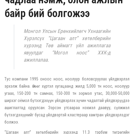
байр бий болгожээ
Монгол Улсын Ерөнхийлөгч Ухнаагийн
Хүрэлсүх “Цагаан алт” хөтөлбөрийн
хүрээнд Төв аймагт үйл ажиллагаа
явуулдаг “Могол ноос” ХХК-д
ажиллалаа.
Тус компани 1995 оноос ноос, ноолуур боловсруулах үйлдвэрлэл
эрхэлж байна. Өнөөг хүртэл хугацаанд жилд 5,000 тн ноос, ноолуур
угаах, 150-200 тн самнах, 150-300 тн ээрмэл утас, 30,000-50,000
ширхэг оёмол бүтээгдэхүүн үйлдвэрлэх хүчин чадалтай үйлдвэрүүдээ
ашиглалтад оруулсан. Ээрсэн утсаараа нэхмэл даавуу, сүлжмэл
бүтээгдэхүүнийг бусад үйлдвэртэй кластераар хамтран үйлдвэрлэдэг
болжээ.
“Цагаан алт” хөтөлбөрийн хүрээнд 11.3 тэрбум төгрөгийн