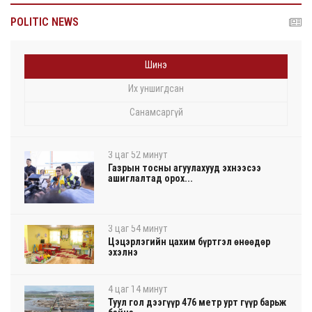
POLITIC NEWS
Шинэ
Их уншигдсан
Санамсаргүй
3 цаг 52 минут
Газрын тосны агуулахууд эхнээсээ
ашиглалтад орох...
3 цаг 54 минут
Цэцэрлэгийн цахим бүртгэл өнөөдөр
эхэлнэ
4 цаг 14 минут
Туул гол дээгүүр 476 метр урт гүүр барьж