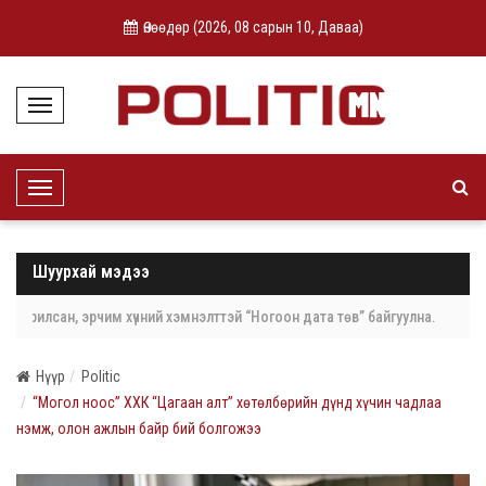
Өнөөдөр (
2026, 08 сарын 10, Даваа
)
T
o
g
g
l
T
e
o
N
g
a
g
v
l
i
Шуурхай мэдээ
e
g
N
a
a
t
уурилсан, эрчим хүчний хэмнэлттэй “Ногоон дата төв” байгуулна.
Зүүн
v
i
i
o
g
n
Нүүр
Politic
a
t
“Могол ноос” ХХК “Цагаан алт” хөтөлбөрийн дүнд хүчин чадлаа
i
нэмж, олон ажлын байр бий болгожээ
o
n