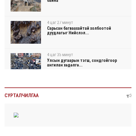
байна
4 цаг 27 минут
Сарьсан багваахайтай холбоотой
дуудлагыг Нийслэл...
4 цаг 35 минут
Улсын дугаарын тэгш, сондгойгоор
ангилан хөдөлгө...
4 цаг 40 минут
Нарантуул, Дүнжингарав, Шинэ 100 айл
СУРТАЛЧИЛГАА
худалдааны ...
4 цаг 44 минут
КОП17-д ажиллах онцгой байдлын
бүрэлдэхүүн хамта...