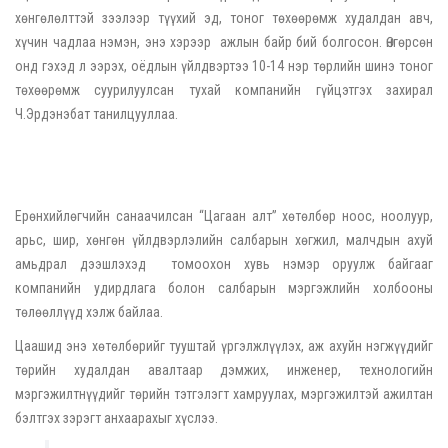
хөнгөлөлттэй зээлээр түүхий эд, тоног төхөөрөмж худалдан авч,
хүчин чадлаа нэмэн, энэ хэрээр ажлын байр бий болгосон. Өнгөрсөн
онд гэхэд л ээрэх, оёдлын үйлдвэртээ 10-14 нэр төрлийн шинэ тоног
төхөөрөмж суурилуулсан тухай компанийн гүйцэтгэх захирал
Ч.Эрдэнэбат танилцууллаа.
Ерөнхийлөгчийн санаачилсан “Цагаан алт” хөтөлбөр ноос, ноолуур,
арьс, шир, хөнгөн үйлдвэрлэлийн салбарын хөгжил, малчдын ахуй
амьдрал дээшлэхэд томоохон хувь нэмэр оруулж байгааг
компанийн удирдлага болон салбарын мэргэжлийн холбооны
төлөөллүүд хэлж байлаа.
Цаашид энэ хөтөлбөрийг тууштай үргэлжлүүлэх, аж ахуйн нэгжүүдийг
төрийн худалдан авалтаар дэмжих, инженер, технологийн
мэргэжилтнүүдийг төрийн тэтгэлэгт хамруулах, мэргэжилтэй ажилтан
бэлтгэх зэрэгт анхаарахыг хүслээ.