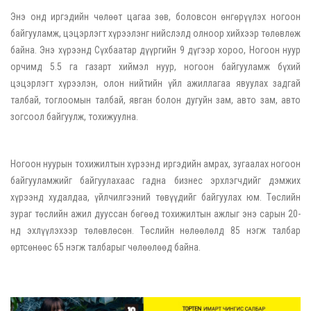
Энэ онд иргэдийн чөлөөт цагаа зөв, боловсон өнгөрүүлэх ногоон
байгууламж, цэцэрлэгт хүрээлэнг нийслэлд олноор хийхээр төлөвлөж
байна. Энэ хүрээнд Сүхбаатар дүүргийн 9 дүгээр хороо, Ногоон нуур
орчимд 5.5 га газарт хиймэл нуур, ногоон байгууламж бүхий
цэцэрлэгт хүрээлэн, олон нийтийн үйл ажиллагаа явуулах задгай
талбай, тоглоомын талбай, явган болон дугуйн зам, авто зам, авто
зогсоол байгуулж, тохижуулна.
Ногоон нуурын тохижилтын хүрээнд иргэдийн амрах, зугаалах ногоон
байгууламжийг байгуулахаас гадна бизнес эрхлэгчдийг дэмжих
хүрээнд худалдаа, үйлчилгээний төвүүдийг байгуулах юм. Төслийн
зураг төслийн ажил дууссан бөгөөд тохижилтын ажлыг энэ сарын 20-
нд эхлүүлэхээр төлөвлөсөн. Төслийн нөлөөлөлд 85 нэгж талбар
өртсөнөөс 65 нэгж талбарыг чөлөөлөөд байна.