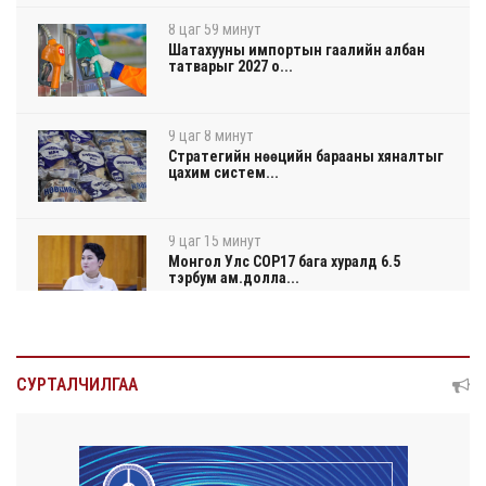
8 цаг 59 минут
Шатахууны импортын гаалийн албан
татварыг 2027 о...
9 цаг 8 минут
Стратегийн нөөцийн барааны хяналтыг
цахим систем...
9 цаг 15 минут
Монгол Улс COP17 бага хуралд 6.5
тэрбум ам.долла...
9 цаг 20 минут
“Улаанбаатар трам” төсөл хэрэгжсэнээр
СУРТАЛЧИЛГАА
жилд 4...
9 цаг 38 минут
Автомашины улсын дугаар тэгш
тоогоор төгссөн бол...