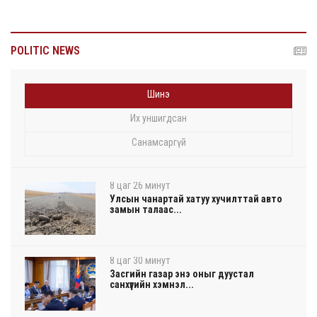
POLITIC NEWS
Шинэ
Их уншигдсан
Санамсаргүй
8 цаг 26 минут
Улсын чанартай хатуу хучилттай авто
замын талаас...
8 цаг 30 минут
Засгийн газар энэ оныг дуустал
санхүүгийн хэмнэл...