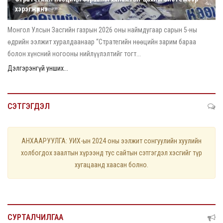
хэрэгжүүлнэ
Монгол Улсын Засгийн газрын 2026 оны наймдугаар сарын 5-ны
өдрийн ээлжит хуралдаанаар “Стратегийн нөөцийн зарим бараа
болон хүнсний ногооны нийлүүлэлтийг тогт...
Дэлгэрэнгүй унших...
СЭТГЭГДЭЛ
АНХААРУУЛГА: УИХ-ын 2024 оны ээлжит сонгуулийн хуулийн
холбогдох заалтын хүрээнд тус сайтын сэтгэгдэл хэсгийг түр
хугацаанд хаасан болно.
СУРТАЛЧИЛГАА