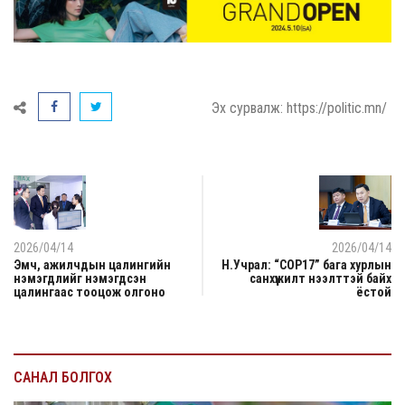
Эх сурвалж: https://politic.mn/
2026/04/14
2026/04/14
Эмч, ажилчдын цалингийн
Н.Учрал: “COP17” бага хурлын
нэмэгдлийг нэмэгдсэн
санхүүжилт нээлттэй байх
цалингаас тооцож олгоно
ёстой
САНАЛ БОЛГОХ