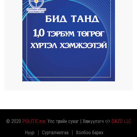
9 цаг 42 минут
Улаанбаатарт өдөртөө 29 хэм дулаан
2026/08/05
Прокурорын байгууллага өнгөрсөн
долоо хоногт 29,...
2026/08/05
Тэгш, сондгойгоор замын хөдөлгөөнд
оролцох зохиц...
2026/08/05
Тэгш, сондгойгоор хөдөлгөөнд
оролцуулах зохицуул...
© 2020
POLITIC.mn
. Улс төрийн суваг | Хөгжүүлэгч
DAZO LLC
Нүүр
Сурталчилгаа
Холбоо барих
2026/08/05