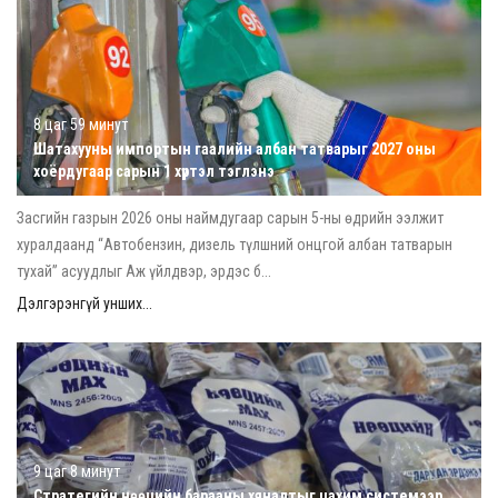
8 цаг 59 минут
Шатахууны импортын гаалийн албан татварыг 2027 оны
хоёрдугаар сарын 1 хүртэл тэглэнэ
Засгийн газрын 2026 оны наймдугаар сарын 5-ны өдрийн ээлжит
хуралдаанд “Автобензин, дизель түлшний онцгой албан татварын
тухай” асуудлыг Аж үйлдвэр, эрдэс б...
Дэлгэрэнгүй унших...
9 цаг 8 минут
Стратегийн нөөцийн барааны хяналтыг цахим системээр