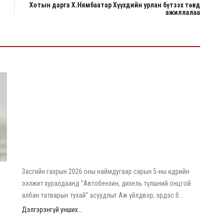
Хотын дарга Х.Нямбаатар Хүүхдийн урлан бүтээх төвд
ажиллалаа
2026/08/06
Шатахууны импортын гаалийн албан татварыг
2027 оны хоёрдугаар сарын 1 хүртэл тэглэнэ
Засгийн газрын 2026 оны наймдугаар сарын 5-ны өдрийн
ээлжит хуралдаанд “Автобензин, дизель түлшний онцгой
албан татварын тухай” асуудлыг Аж үйлдвэр, эрдэс б...
Дэлгэрэнгүй унших...