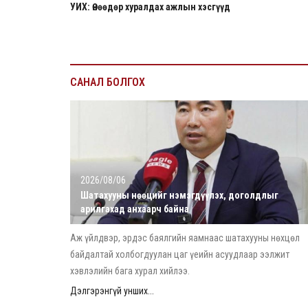
УИХ: Өнөөдөр хуралдах ажлын хэсгүүд
САНАЛ БОЛГОХ
2026/08/06
Шатахууны нөөцийг нэмэгдүүлэх, доголдлыг
арилгахад анхаарч байна
Аж үйлдвэр, эрдэс баялгийн яамнаас шатахууны нөхцөл
байдалтай холбогдуулан цаг үеийн асуудлаар ээлжит
хэвлэлийн бага хурал хийлээ.
Дэлгэрэнгүй унших...