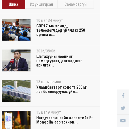
Шинэ
Их уншигдсан
Санамсаргүй
10 цаг 34 минут
COP17-ын зочид,
төлөөлөгчдөд үйлчлэх 250
орчим ж...
2026/08/06
Шатахууны нөөцийг
нэмэгдүүлэх, доголдлыг
арилгах...
13 цагын өмнө
Улаанбаатарт хоногт 250 м³
лаг боловсруулах үйл...
15 цаг 9 минут
Нэгдүгээр ангийн элсэлтийг E-
Mongolia-аар зохион...