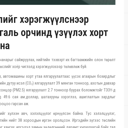
слийг хэрэгжүүлснээр
галь орчинд үзүүлэх хорт
сна
чанарыг сайжруулах, нийтийн тээвэрт их багтаамжийн олон төрөлт
төслийг хоёр чиглэлд хэрэгжүүлэхээр төлөвлөж буй.
л, автомашины хорт утаа ялгаруулалтаас үүсэх агаарын бохирдлыг
ийн дутуу исэл (CO₂) ялгаруулалт 39 мянган тонноор, азотын давхар
осонцор (PM2.5) ялгаруулалт 2.7 тонноор буурах боломжтойг ТЭЗҮ-д
д 49.6 сая ам.доллар, шатахууны хэрэглээ, ашиглалтын зардлыг
тооцоо гарсан аж.
йг хүлээн авч, хэлэлцүүлэг өрнүүлсэн байна. Тус хэлэлцүүлэг,
ргийн нийт 38 хороодын иргэн оролцсон. Иргэдийн зүгээс төслийн
г хангах, иргэдэд замын хөдөлгөөний дарамт учруулахгүй байх тал