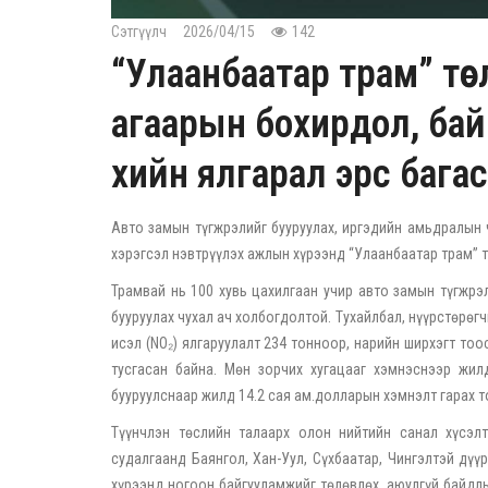
Сэтгүүлч
2026/04/15
142
“Улаанбаатар трам” тө
агаарын бохирдол, бай
хийн ялгарал эрс бага
Авто замын түгжрэлийг бууруулах, иргэдийн амьдралын 
хэрэгсэл нэвтрүүлэх ажлын хүрээнд “Улаанбаатар трам” 
Трамвай нь 100 хувь цахилгаан учир авто замын түгжрэ
бууруулах чухал ач холбогдолтой. Тухайлбал, нүүрстөрөгч
исэл (NO₂) ялгаруулалт 234 тонноор, нарийн ширхэгт то
тусгасан байна. Мөн зорчих хугацааг хэмнэснээр жил
бууруулснаар жилд 14.2 сая ам.долларын хэмнэлт гарах 
Түүнчлэн төслийн талаарх олон нийтийн санал хүсэлти
судалгаанд Баянгол, Хан-Уул, Сүхбаатар, Чингэлтэй дүү
хүрээнд ногоон байгууламжийг төлөвлөх, аюулгүй байдлы