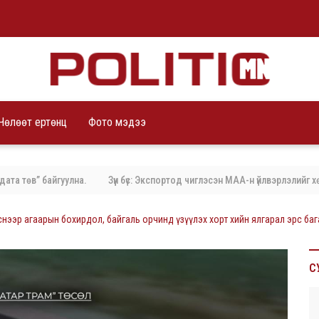
Чөлөөт ертөнц
Фото мэдээ
өв” байгуулна.
Зүүн бүс: Экспортод чиглэсэн МАА-н үйлвэрлэлийг хөгжүү
нээр агаарын бохирдол, байгаль орчинд үзүүлэх хорт хийн ялгарал эрс ба
С