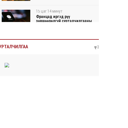
15 цаг 14 минут
Францад иргэд рүү
зөвшөөрөлгүй сурталчилгааны
ду...
15 цаг 18 минут
Нийтийн тээврийн Ч:19А
УРТАЛЧИЛГАА
чиглэлийн замналд түр хуг...
15 цаг 20 минут
Автомашины улсын дугаар
сондгой тоогоор төгссөн ...
15 цаг 24 минут
Улаанбаатарт өдөртөө 30 хэм
дулаан
2026/08/06