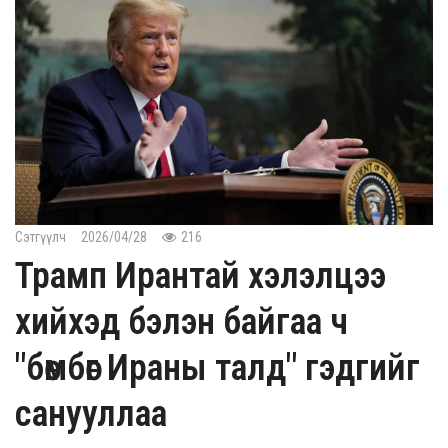
Сэтгүүлч
2026/04/28
216
Трамп Ирантай хэлэлцээ
хийхэд бэлэн байгаа ч
"бөмбөг Ираны талд" гэдгийг
санууллаа