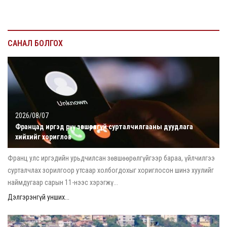
САНАЛ БОЛГОХ
2026/08/07
Францад иргэд рүү зөвшөөрөлгүй сурталчилгааны дуудлага
хийхийг хориглов
Франц улс иргэдийн урьдчилсан зөвшөөрөлгүйгээр бараа, үйлчилгээ
сурталчлах зорилгоор утсаар холбогдохыг хориглосон шинэ хуулийг
наймдугаар сарын 11-нээс хэрэгжү...
Дэлгэрэнгүй унших...