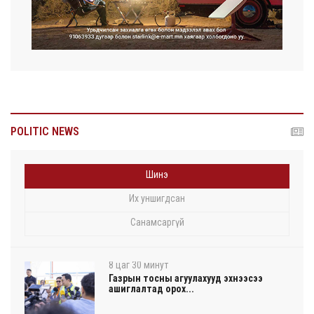
POLITIC NEWS
Шинэ
Их уншигдсан
Санамсаргүй
8 цаг 30 минут
Газрын тосны агуулахууд эхнээсээ
ашиглалтад орох...