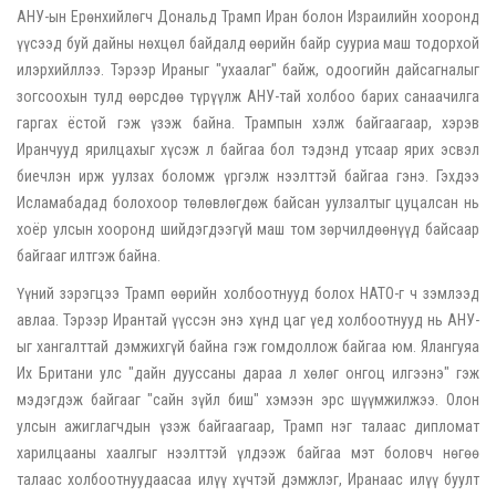
АНУ-ын Ерөнхийлөгч Дональд Трамп Иран болон Израилийн хооронд
үүсээд буй дайны нөхцөл байдалд өөрийн байр сууриа маш тодорхой
илэрхийллээ. Тэрээр Ираныг "ухаалаг" байж, одоогийн дайсагналыг
зогсоохын тулд өөрсдөө түрүүлж АНУ-тай холбоо барих санаачилга
гаргах ёстой гэж үзэж байна. Трампын хэлж байгаагаар, хэрэв
Иранчууд ярилцахыг хүсэж л байгаа бол тэдэнд утсаар ярих эсвэл
биечлэн ирж уулзах боломж үргэлж нээлттэй байгаа гэнэ. Гэхдээ
Исламабадад болохоор төлөвлөгдөж байсан уулзалтыг цуцалсан нь
хоёр улсын хооронд шийдэгдээгүй маш том зөрчилдөөнүүд байсаар
байгааг илтгэж байна.
Үүний зэрэгцээ Трамп өөрийн холбоотнууд болох НАТО-г ч зэмлээд
авлаа. Тэрээр Ирантай үүссэн энэ хүнд цаг үед холбоотнууд нь АНУ-
ыг хангалттай дэмжихгүй байна гэж гомдоллож байгаа юм. Ялангуяа
Их Британи улс "дайн дууссаны дараа л хөлөг онгоц илгээнэ" гэж
мэдэгдэж байгааг "сайн зүйл биш" хэмээн эрс шүүмжилжээ. Олон
улсын ажиглагчдын үзэж байгаагаар, Трамп нэг талаас дипломат
харилцааны хаалгыг нээлттэй үлдээж байгаа мэт боловч нөгөө
талаас холбоотнуудаасаа илүү хүчтэй дэмжлэг, Иранаас илүү буулт