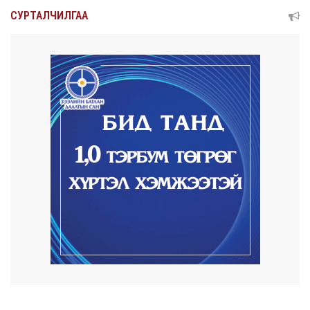
Нарантуул, Дүнжингарав, Шинэ 100 айл
СУРТАЛЧИЛГАА
худалдааны ...
9 цаг 22 минут
КОП17-д ажиллах онцгой байдлын
бүрэлдэхүүн хамта...
9 цаг 30 минут
Улаанбаатарт өдөртөө 20 хэм дулаан
2026/08/07
COP17-ын зочид, төлөөлөгчдөд үйлчлэх 250
орчим ж...
2026/08/06
Шатахууны нөөцийг нэмэгдүүлэх,