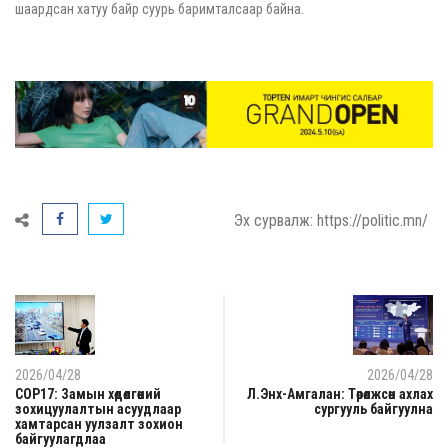
шаардсан хатуу байр суурь баримталсаар байна.
Эх сурвалж: https://politic.mn/
2026/04/28
2026/04/28
COP17: Замын хөдөлгөөний
Л.Энх-Амгалан: Төрөлжсөн ахлах
зохицуулалтын асуудлаар
сургууль байгуулна
хамтарсан уулзалт зохион
байгуулагдлаа