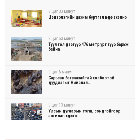
8 цаг 33 минут
Цэцэрлэгийн цахим бүртгэл өнөөдөр эхэлнэ
8 цаг 53 минут
Туул гол дээгүүр 476 метр урт гүүр барьж
байна
9 цаг 6 минут
Сарьсан багваахайтай холбоотой
дуудлагыг Нийслэл...
9 цаг 13 минут
Улсын дугаарын тэгш, сондгойгоор
ангилан хөдөлгө...
9 цаг 19 минут