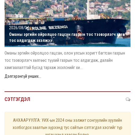
2026/08/04
Оманы эргийн ойролцоо гацсан газрын тос тээвэрлэгч хөлгөөс
тос алдагдаж эхэлжээ
Оманы эргийн ойролцоо гацсан, олон улсын хоригт багтсан газрын
тос тээвэрлэгч хөлгөөс түүхий газрын тос алдагдаж, далайн
хамгаалалттай бүсэд тархаж эхэлснийг хи...
Дэлгэрэнгүй унших...
СЭТГЭГДЭЛ
АНХААРУУЛГА: УИХ-ын 2024 оны ээлжит сонгуулийн хуулийн
холбогдох заалтын хүрээнд тус сайтын сэтгэгдэл хэсгийг түр
хугацаанд хаасан болно.