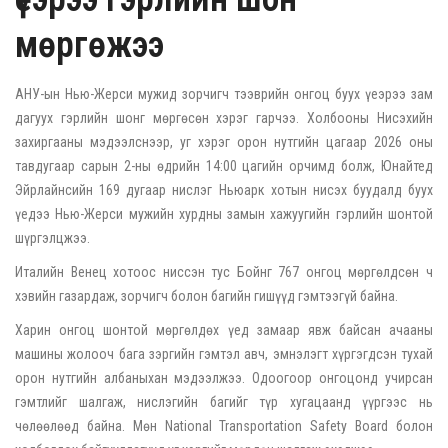
мөргөжээ
АНУ-ын Нью-Жерси мужид зорчигч тээврийн онгоц буух үеэрээ зам
дагуух гэрлийн шонг мөргөсөн хэрэг гарчээ. Холбооны Нисэхийн
захиргааны мэдээлснээр, уг хэрэг орон нутгийн цагаар 2026 оны
тавдугаар сарын 2-ны өдрийн 14:00 цагийн орчимд болж, Юнайтед
Эйрлайнсийн 169 дугаар нислэг Ньюарк хотын нисэх буудалд буух
үедээ Нью-Жерси мужийн хурдны замын хажуугийн гэрлийн шонтой
шүргэлцжээ.
Италийн Венец хотоос ниссэн тус Бойнг 767 онгоц мөргөлдсөн ч
хэвийн газардаж, зорчигч болон багийн гишүүд гэмтээгүй байна.
Харин онгоц шонтой мөргөлдөх үед замаар явж байсан ачааны
машины жолооч бага зэргийн гэмтэл авч, эмнэлэгт хүргэгдсэн тухай
орон нутгийн албаныхан мэдээлжээ. Одоогоор онгоцонд учирсан
гэмтлийг шалгаж, нислэгийн багийг түр хугацаанд үүргээс нь
чөлөөлөөд байна. Мөн National Transportation Safety Board болон