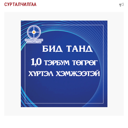
Нийтийн тээврийн Ч:19А чиглэлийн
СУРТАЛЧИЛГАА
замналд түр хуг...
2026/08/07
Автомашины улсын дугаар сондгой
тоогоор төгссөн ...
2026/08/07
Улаанбаатарт өдөртөө 30 хэм дулаан
2026/08/06
Улсын чанартай хатуу хучилттай авто
замын талаас...
2026/08/06
Засгийн газар энэ оныг дуустал
санхүүгийн хэмнэл...