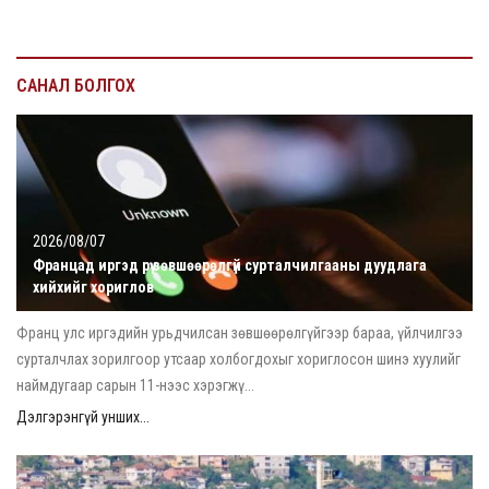
САНАЛ БОЛГОХ
2026/08/07
Францад иргэд рүү зөвшөөрөлгүй сурталчилгааны дуудлага
хийхийг хориглов
Франц улс иргэдийн урьдчилсан зөвшөөрөлгүйгээр бараа, үйлчилгээ
сурталчлах зорилгоор утсаар холбогдохыг хориглосон шинэ хуулийг
наймдугаар сарын 11-нээс хэрэгжү...
Дэлгэрэнгүй унших...