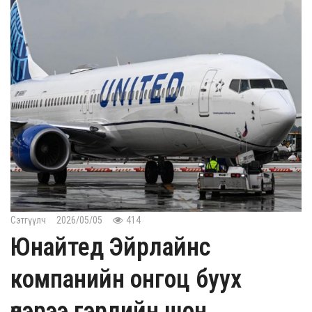
Сэтгүүлч
2026/05/05
414
Юнайтед Эйрлайнс
компанийн онгоц буух
үеэрээ гэрлийн шон