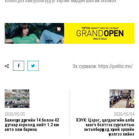
холбогдох байгууллагууд уг хэргийг мөрдөн шалгаж эхэлжээ.
Эх сурвалж: https://politic.mn/
2026/05/05
2026/05/04
Баянзүрх дүүргийн 14 болон 42
ХЭҮК: Цэрэг, цагдаагийн алба
дугаар хороонд нийт 1.2 км
хаагч бэлтгэх сургалтын
авто зам барина
хөтөлбөрүүдэд хүний эрхийн
үнэлгээ хийнэ