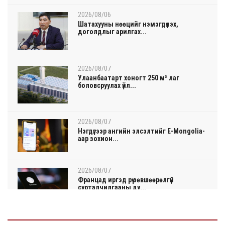
2026/08/06
Шатахууны нөөцийг нэмэгдүүлэх,
доголдлыг арилгах...
2026/08/07
Улаанбаатарт хоногт 250 м³ лаг
боловсруулах үйл...
2026/08/07
Нэгдүгээр ангийн элсэлтийг E-Mongolia-
аар зохион...
2026/08/07
Францад иргэд рүү зөвшөөрөлгүй
сурталчилгааны ду...
2026/08/07