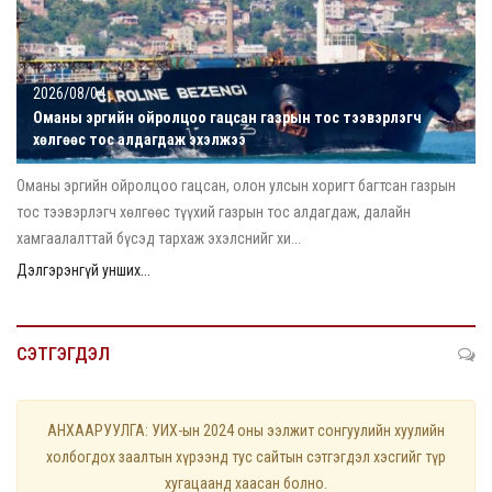
2026/08/04
Оманы эргийн ойролцоо гацсан газрын тос тээвэрлэгч
хөлгөөс тос алдагдаж эхэлжээ
Оманы эргийн ойролцоо гацсан, олон улсын хоригт багтсан газрын
тос тээвэрлэгч хөлгөөс түүхий газрын тос алдагдаж, далайн
хамгаалалттай бүсэд тархаж эхэлснийг хи...
Дэлгэрэнгүй унших...
СЭТГЭГДЭЛ
АНХААРУУЛГА: УИХ-ын 2024 оны ээлжит сонгуулийн хуулийн
холбогдох заалтын хүрээнд тус сайтын сэтгэгдэл хэсгийг түр
хугацаанд хаасан болно.