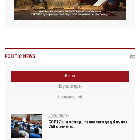
POLITIC NEWS
Шинэ
Их уншигдсан
Санамсаргүй
2026/08/07
COP17-ын зочид, төлөөлөгчдөд үйлчлэх
250 орчим ж...