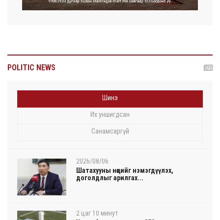
POLITIC NEWS
Шинэ
Их уншигдсан
Санамсаргүй
2026/08/06
Шатахууны нөөцийг нэмэгдүүлэх,
доголдлыг арилгах...
2 цаг 10 минут