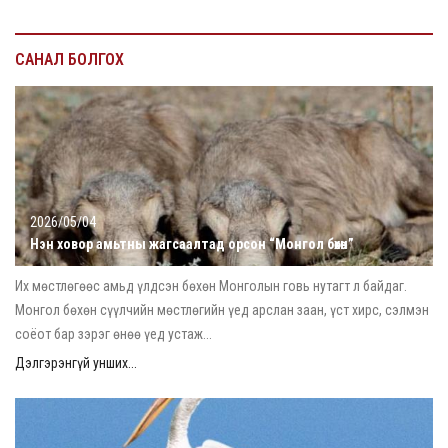
САНАЛ БОЛГОХ
2026/05/04
Нэн ховор амьтны жагсаалтад орсон “Монгол бөхөн”
Их мөстлөгөөс амьд үлдсэн бөхөн Монголын говь нутагт л байдаг.
Монгол бөхөн сүүлчийн мөстлөгийн үед арслан заан, үст хирс, сэлмэн
соёот бар зэрэг өнөө үед устаж...
Дэлгэрэнгүй унших...