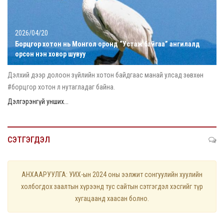
2026/04/20
Борцгор хотон нь Монгол оронд “Устаж байгаа” ангилалд
орсон нэн ховор шувуу
Дэлхий дээр долоон зүйлийн хотон байдгаас манай улсад зөвхөн
#борцгор хотон л нутагладаг байна.
Дэлгэрэнгүй унших...
СЭТГЭГДЭЛ
АНХААРУУЛГА: УИХ-ын 2024 оны ээлжит сонгуулийн хуулийн
холбогдох заалтын хүрээнд тус сайтын сэтгэгдэл хэсгийг түр
хугацаанд хаасан болно.