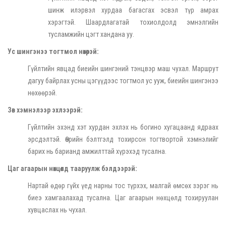
шинж илэрвэл хурдаа багасгах эсвэл түр амрах
хэрэгтэй. Шаардлагатай тохиолдолд эмнэлгийн
тусламжийн цэгт хандана уу.
Ус шингэнээ тогтмол нөхөөрэй:
Гүйлтийн явцад биеийн шингэний тэнцвэр маш чухал. Маршрут
дагуу байрлах усны цэгүүдээс тогтмол ус ууж, биеийн шингэнээ
нөхөөрэй.
Зөв хэмнэлээр эхлээрэй:
Гүйлтийн эхэнд хэт хурдан эхлэх нь богино хугацаанд ядраах
эрсдэлтэй. Өөрийн бэлтгэлд тохирсон тогтвортой хэмнэлийг
барих нь барианд амжилттай хүрэхэд тусална.
Цаг агаарын нөхцөлд тааруулж бэлдээрэй:
Нартай өдөр гүйх үед нарны тос түрхэх, малгай өмсөх зэрэг нь
биеэ хамгаалахад тусална. Цаг агаарын нөхцөлд тохируулан
хувцаслах нь чухал.