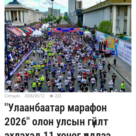
Сэтгүүлч
2026/05/12
223
"Улаанбаатар марафон
2026" олон улсын гүйлт
эхлэхэд 11 хоног үлдлээ