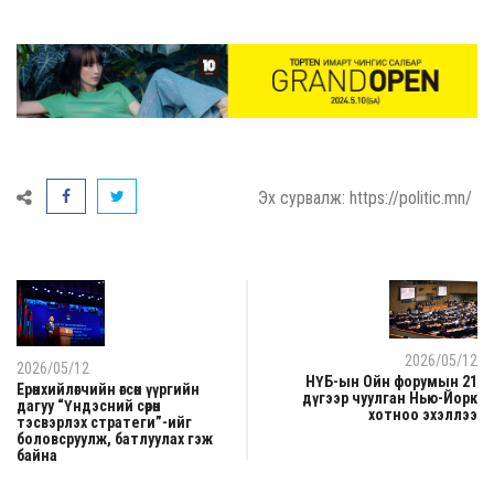
Эх сурвалж: https://politic.mn/
2026/05/12
2026/05/12
НҮБ-ын Ойн форумын 21
Ерөнхийлөгчийн өгсөн үүргийн
дүгээр чуулган Нью-Йорк
дагуу “Үндэсний сөрөн
хотноо эхэллээ
тэсвэрлэх стратеги”-ийг
боловсруулж, батлуулах гэж
байна