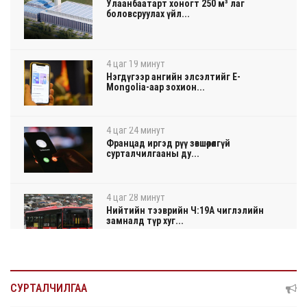
Улаанбаатарт хоногт 250 м³ лаг
боловсруулах үйл...
4 цаг 19 минут
Нэгдүгээр ангийн элсэлтийг E-
Mongolia-аар зохион...
4 цаг 24 минут
Францад иргэд рүү зөвшөөрөлгүй
сурталчилгааны ду...
4 цаг 28 минут
Нийтийн тээврийн Ч:19А чиглэлийн
замналд түр хуг...
4 цаг 30 минут
Автомашины улсын дугаар сондгой
СУРТАЛЧИЛГАА
тоогоор төгссөн ...