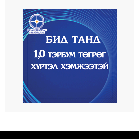
4 цаг 34 минут
Улаанбаатарт өдөртөө 30 хэм дулаан
2026/08/06
Улсын чанартай хатуу хучилттай авто
замын талаас...
2026/08/06
Засгийн газар энэ оныг дуустал
санхүүгийн хэмнэл...
2026/08/06
Шатахууны импортын гаалийн албан
татварыг 2027 о...