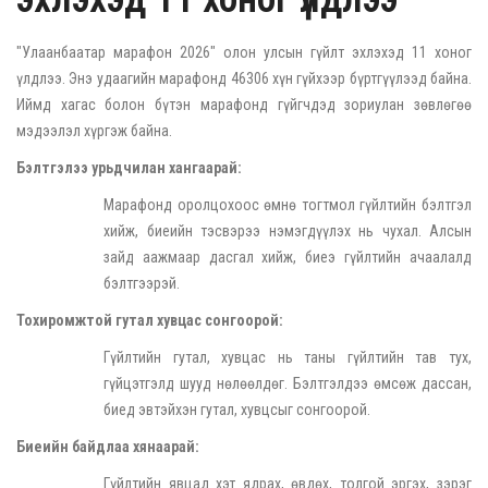
"Улаанбаатар марафон 2026" олон улсын гүйлт эхлэхэд 11 хоног
үлдлээ. Энэ удаагийн марафонд 46306 хүн гүйхээр бүртгүүлээд байна.
Иймд хагас болон бүтэн марафонд гүйгчдэд зориулан зөвлөгөө
мэдээлэл хүргэж байна.
Бэлтгэлээ урьдчилан хангаарай:
Марафонд оролцохоос өмнө тогтмол гүйлтийн бэлтгэл
хийж, биеийн тэсвэрээ нэмэгдүүлэх нь чухал. Алсын
зайд аажмаар дасгал хийж, биеэ гүйлтийн ачаалалд
бэлтгээрэй.
Тохиромжтой гутал хувцас сонгоорой:
Гүйлтийн гутал, хувцас нь таны гүйлтийн тав тух,
гүйцэтгэлд шууд нөлөөлдөг. Бэлтгэлдээ өмсөж дассан,
биед эвтэйхэн гутал, хувцсыг сонгоорой.
Биеийн байдлаа хянаарай:
Гүйлтийн явцад хэт ядрах, өвдөх, толгой эргэх, зэрэг