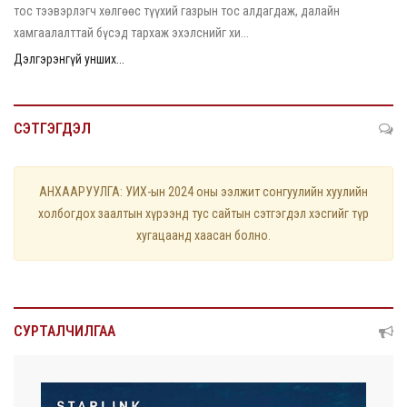
тос тээвэрлэгч хөлгөөс түүхий газрын тос алдагдаж, далайн
хамгаалалттай бүсэд тархаж эхэлснийг хи...
Дэлгэрэнгүй унших...
СЭТГЭГДЭЛ
АНХААРУУЛГА: УИХ-ын 2024 оны ээлжит сонгуулийн хуулийн
холбогдох заалтын хүрээнд тус сайтын сэтгэгдэл хэсгийг түр
хугацаанд хаасан болно.
СУРТАЛЧИЛГАА