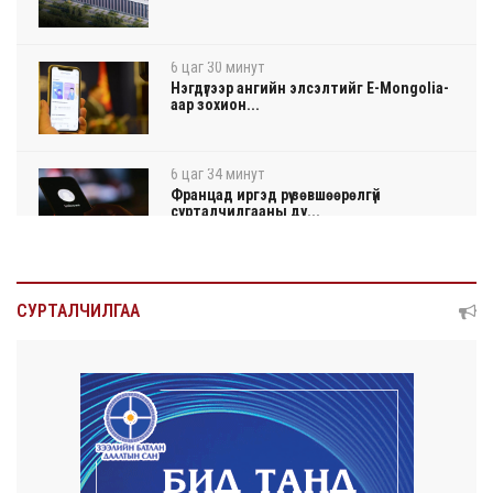
6 цаг 30 минут
Нэгдүгээр ангийн элсэлтийг E-Mongolia-
аар зохион...
6 цаг 34 минут
Францад иргэд рүү зөвшөөрөлгүй
сурталчилгааны ду...
6 цаг 38 минут
Нийтийн тээврийн Ч:19А чиглэлийн
СУРТАЛЧИЛГАА
замналд түр хуг...
6 цаг 41 минут
Автомашины улсын дугаар сондгой
тоогоор төгссөн ...