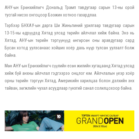
АНУ-ын Ерөнхийлөгч Дональд Трамп тавдугаар сарын 13-ны орой
тусгай нисэх онгоцоор Бээжин хотноо газардлаа.
Тэрбээр БНХАУ-ын дарга Ши Жиньпиний урилгаар тавдугаар сарын
13-15-ны өдрүүдэд Хятад улсад төрийн айлчлал хийж байна. Энэ нь
Хятад, АНУ-ын төрийн тэргүүнүүд өнгөрсөн оны аравдугаар сард
Бусан хотод уулзсанаас хойших хоёр дахь нүүр тулсан уулзалт болж
байна.
Мөн АНУ-ын Ерөнхийлөгч сүүлийн есөн жилийн хугацаанд Хятад улсад
хийж буй анхны айлчлал гэдгээрээ онцлог юм. Айлчлалын үеэр хоёр
орны төрийн тэргүүн Хятад, Америкийн харилцаа болон дэлхийн энх
тайван, хөгжлийн чухал асуудлаар гүнзгий санал солилцохоор байна.