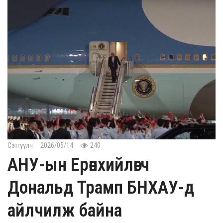
Сэтгүүлч
2026/05/14
240
АНУ-ын Ерөнхийлөгч
Дональд Трамп БНХАУ-д
айлчилж байна