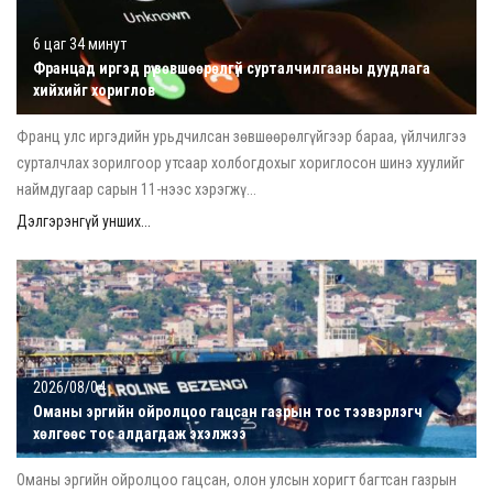
6 цаг 34 минут
Францад иргэд рүү зөвшөөрөлгүй сурталчилгааны дуудлага
хийхийг хориглов
Франц улс иргэдийн урьдчилсан зөвшөөрөлгүйгээр бараа, үйлчилгээ
сурталчлах зорилгоор утсаар холбогдохыг хориглосон шинэ хуулийг
наймдугаар сарын 11-нээс хэрэгжү...
Дэлгэрэнгүй унших...
2026/08/04
Оманы эргийн ойролцоо гацсан газрын тос тээвэрлэгч
хөлгөөс тос алдагдаж эхэлжээ
Оманы эргийн ойролцоо гацсан, олон улсын хоригт багтсан газрын