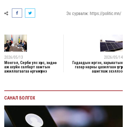
Эх сурвалж: https://politic.mn/
2026/05/13
2026/05/14
Монгол, Серби улс хүнс, хөдөө
Гадаадын иргэн, харьяатын
аж ахуйн салбарт хамтын
газар нарны цахилгаан үүсгүүр
ажиллагаагаа өргөжүүлнэ
ашиглаж эхэллээ
САНАЛ БОЛГОХ