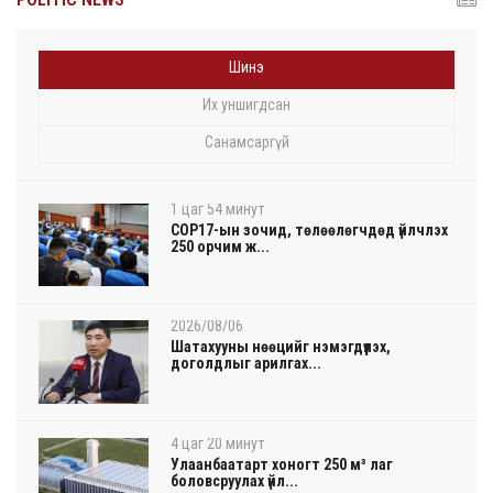
Шинэ
Их уншигдсан
Санамсаргүй
1 цаг 54 минут
COP17-ын зочид, төлөөлөгчдөд үйлчлэх
250 орчим ж...
2026/08/06
Шатахууны нөөцийг нэмэгдүүлэх,
доголдлыг арилгах...
4 цаг 20 минут
Улаанбаатарт хоногт 250 м³ лаг
боловсруулах үйл...