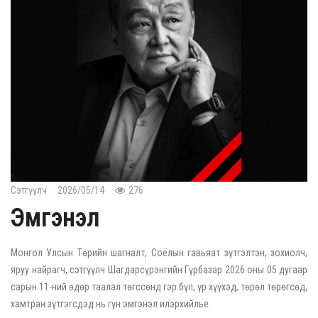
Сэтгүүлч
2026/05/14
276
Эмгэнэл
Монгол Улсын Төрийн шагналт, Соёлын гавьяат зүтгэлтэн, зохиолч,
яруу найрагч, сэтгүүлч Шагдарсүрэнгийн Гүрбазар 2026 оны 05 дугаар
сарын 11-ний өдөр таалал төгссөнд гэр бүл, үр хүүхэд, төрөл төрөгсөд,
хамтран зүтгэгсдэд нь гүн эмгэнэл илэрхийлье.