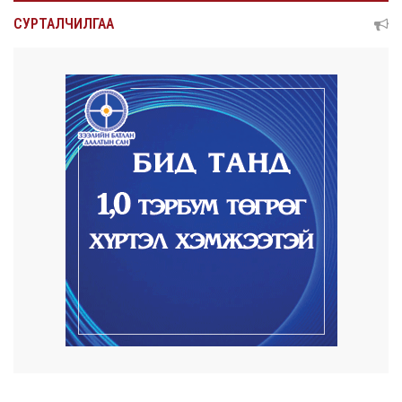
Улсын чанартай хатуу хучилттай авто
замын талаас...
СУРТАЛЧИЛГАА
21 цаг 47 минут
Засгийн газар энэ оныг дуустал
санхүүгийн хэмнэл...
22 цаг 17 минут
Шатахууны импортын гаалийн албан
татварыг 2027 о...
22 цаг 26 минут
Стратегийн нөөцийн барааны хяналтыг
цахим систем...
22 цаг 33 минут
Монгол Улс COP17 бага хуралд 6.5
тэрбум ам.долла...