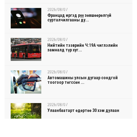
2026/08/07
Францад иргэд рүү зөвшөөрөлгүй
сурталчилгааны ду...
2026/08/07
Нийтийн тээврийн Ч:19А чиглэлийн
замналд түр хуг...
2026/08/07
Автомашины улсын дугаар сондгой
тоогоор төгссөн ...
2026/08/07
Улаанбаатарт өдөртөө 30 хэм дулаан
21 цаг 44 минут