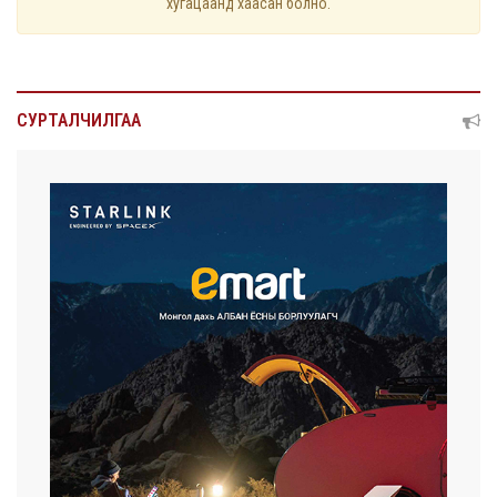
хугацаанд хаасан болно.
СУРТАЛЧИЛГАА