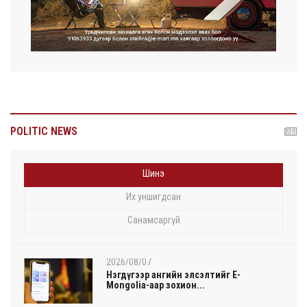
POLITIC NEWS
Шинэ
Их уншигдсан
Санамсаргүй
2026/08/07
Нэгдүгээр ангийн элсэлтийг E-
Mongolia-аар зохион...