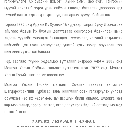
гэгээрүүлэгч, “Эх бүрдийн домог”, “Хүний амь”, “Өнөр бүл”, “Тэнгэрийн
муухай арилдаг” зэрэг уран сайхны кинонд бүтээсэн дүрээрээ ард
түмний сэтгэл зүрхэнд тодоор үлдсэн эрхэм хүмүүн байсан юм.
Тэрээр 1990 онд Ардын Их Хурлын 167 дугаар тойрог буюу Дорноговь
аймгаас Ардын Их Хурлын депутатаар сонгогдон Ардчилсан шинэ
Үндсэн хуулийг хэлэлцэн батлалцаж, хүмүүнлэг, иргэний ардчилсан
нийгмийг цогцлоон хөгжүүлэхэд үнэтэй хувь нэмэр оруулсан төр,
нийгмийн зүтгэлтэн байлаа.
Төр, засгаас түүний хөдөлмөр зүтгэлийг өндрөөр үнэлж 2005 онд
Монгол Улсын Соёлын гавьяат зүтгэлтэн цол, 2022 онд Монгол
Улсын Төрийн шагнал хүртээсэн юм.
Монгол Улсын Төрийн шагналт, Соёлын гавьяат зүтгэлтэн
Шагдарсүрэнгийн Гүрбазар Таны нийгмийг соён гэгээрүүлэх үйлсэд
оруулсан нөр их хөдөлмөр, дундаршгүй билиг авьяас, шударга зан,
зарчимч чанар, зөөлөн сэтгэл, эгэл даруу төрх бидний сэтгэлд мөнхөд
орших болно.
У.ХҮРЭЛСҮХ, С.БЯМБАЦОГТ, Н.УЧРАЛ,