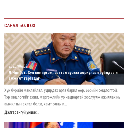
САНАЛ БОЛГОХ
2026/06/02
Л.Чинбат: Хүн сонирхож, сэтгэл зүрхээ зориулсан зүйлдээ л
амжилт гаргадаг
Хүн бүрийн манлайлал, удирдах арга барил өөр, өөрийн онцлогтой.
Тэр онцлогийг ажил, мэргэжлийн ур чадвартай хослуулж ажиллах нь
амжилтын эхлэл болж, хамт олны и...
Дэлгэрэнгүй унших...