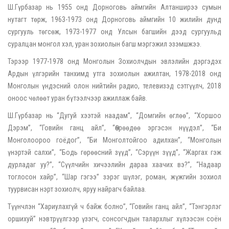
Ш.Гүрбазар нь 1955 онд Дорноговь аймгийн Алтанширээ сумын
нутагт төрж, 1963-1973 онд Дорноговь аймгийн 10 жилийн дунд
сургууль төгсөж, 1973-1977 онд Улсын багшийн дээд сургуульд
суралцан монгол хэл, уран зохиолын багш мэргэжил эзэмшжээ.
Тэрээр 1977-1978 онд Монголын Зохиолчдын эвлэлийн дэргэдэх
Ардын үлгэрийн танхимд утга зохиолын ажилтан, 1978-2018 онд
Монголын үндэсний олон нийтийн радио, телевизэд сэтгүүлч, 2018
оноос чөлөөт уран бүтээлчээр ажиллаж байв.
Ш.Гүрбазар нь “Дугуй хээтэй наадам”, “Домгийн өглөө”, “Хоршоо
Дэрэм”, “Говийн ганц айл”, “Өөрөөдөө эргэсэн нүүдэл”, “Би
Монголоороо гоёдог”, “Би Монголтойгоо адилхан”, “Монголын
үнэртэй салхи”, “Бодь гөрөөсний зүүд”, “Сэрүүн зүүд”, “Жаргах гэж
дурладаг уу?”, “Сүүлчийн хичээлийн дараа хаачих вэ?”, “Надаар
тоглосон хайр”, “Шар гэгээ” зэрэг шүлэг, роман, жүжгийн зохиол
туурвисан нэрт зохиолч, яруу найрагч байлаа.
Түүнчлэн “Хариулахгүй ч байж болно”, “Говийн ганц айл”, “Тэнгэрлэг
оршихуй” нэвтрүүлгээр үзэгч, сонсогчдын талархлыг хүлээсэн соён