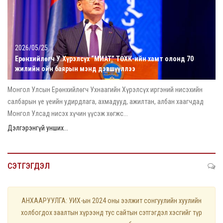
2026/05/25
Ерөнхийлөгч У.Хүрэлсүх “МИАТ” ТӨХК-ийн хамт олонд 70
жилийн ойн баярын мэнд дэвшүүллээ
Монгол Улсын Ерөнхийлөгч Ухнаагийн Хүрэлсүх иргэний нисэхийн
салбарын үе үеийн удирдлага, ахмадууд, ажилтан, албан хаагчдад
Монгол Улсад нисэх хүчин үүсэж хөгжс...
Дэлгэрэнгүй унших...
СЭТГЭГДЭЛ
АНХААРУУЛГА: УИХ-ын 2024 оны ээлжит сонгуулийн хуулийн
холбогдох заалтын хүрээнд тус сайтын сэтгэгдэл хэсгийг түр