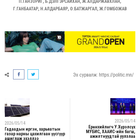
П.ГАНЗОРИГ, Б.ДЭЛГЭРСАЙХАН, Ж.АЛДАРЖАВХЛАН,
Г.ГАНБААТАР, Н.АЛДАРБАЯР, О.БАТЖАРГАЛ, Ж.ГОМБОЖАВ
Эх сурвалж: https://politic.mn/
2026/05/14
2026/05/14
Ерөнхийлөгч У.Хүрэлсүх
Гадаадын иргэн, харьяатын
МУБИС, ХААИС-ийн багш,
газар нарны цахилгаан үүсгүүр
ажилтнуудтай уулзлаа
ашиглаж эхэллээ