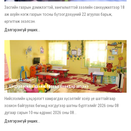
Засгийн газрын дэмжлэгтэй, хөнгөлөлттэй зээлийн санхүүжилтээр 18
аж ахуйн нэгж газрын тосны бүтээгдэхүүний 22 агуулах барьж,
өргөтгөж эхэлсэн.
Дэлгэрэнгүй унших...
5 цаг 52 минут
Цэцэрлэгийн цахим бүртгэл өнөөдөр эхэлнэ
Нийслэлийн цэцэрлэгт хамрагдах хүсэлтийг хоёр үе шаттайгаар
зохион байгуулах бөгөөд нэгдүгээр шатны бүртгэлийг 2026 оны 08
дугаар сарын 10-ны өдрөөс 2026 оны 08...
Дэлгэрэнгүй унших...