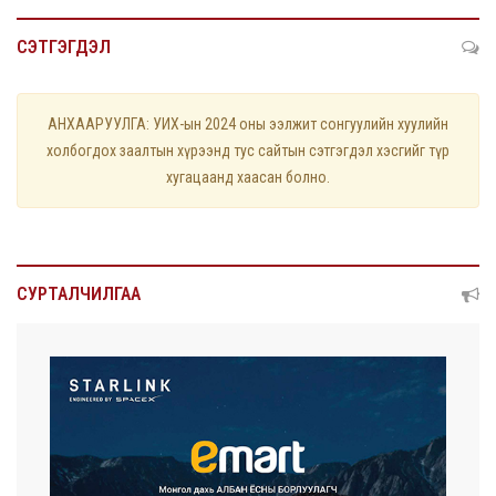
СЭТГЭГДЭЛ
АНХААРУУЛГА: УИХ-ын 2024 оны ээлжит сонгуулийн хуулийн
холбогдох заалтын хүрээнд тус сайтын сэтгэгдэл хэсгийг түр
хугацаанд хаасан болно.
СУРТАЛЧИЛГАА