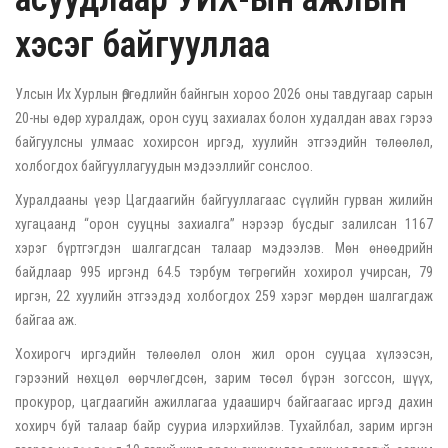
хэсэг байгууллаа
Улсын Их Хурлын Өргөдлийн байнгын хороо 2026 оны тавдугаар сарын
20-ны өдөр хуралдаж, орон сууц захиалах болон худалдан авах гэрээ
байгуулсны улмаас хохирсон иргэд, хуулийн этгээдийн төлөөлөл,
холбогдох байгууллагуудын мэдээллийг сонслоо.
Хуралдааны үеэр Цагдаагийн байгууллагаас сүүлийн гурван жилийн
хугацаанд “орон сууцны захиалга” нэрээр бусдыг залилсан 1167
хэрэг бүртгэгдэн шалгагдсан талаар мэдээлэв. Мөн өнөөдрийн
байдлаар 995 иргэнд 64.5 тэрбум төгрөгийн хохирол учирсан, 79
иргэн, 22 хуулийн этгээдэд холбогдох 259 хэрэг мөрдөн шалгагдаж
байгаа аж.
Хохирогч иргэдийн төлөөлөл олон жил орон сууцаа хүлээсэн,
гэрээний нөхцөл өөрчлөгдсөн, зарим төсөл бүрэн зогссон, шүүх,
прокурор, цагдаагийн ажиллагаа удааширч байгаагаас иргэд дахин
хохирч буй талаар байр сууриа илэрхийлэв. Тухайлбал, зарим иргэн