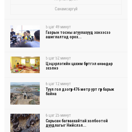
Санамсаргүй
5 цаг 49 минут
Газрын тосны агуулахууд эхнээсээ
ашиглалтад орох...
5 цаг 52 минут
Цэцэрлэгийн цахим бүртгэл өнөөдөр
эхэлнэ
6 цаг 12 минут
Туул гол дээгүүр 476 метр урт гүүр барьж
байна
6 цаг 25 минут
Сарьсан багваахайтай холбоотой
дуудлагыг Нийслэл...