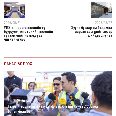
2026/05/21
2026/05/22
УИХ-ын дарга зээлийн хүүг
Хууль бусаар эм бэлдмэл
бууруулж, ипотекийн зээлийн
зарсан хэргүүдийг шүүхээр
хүртээмжийг нэмэгдүүлэх
шийдвэрлүүллээ
чиглэл өглөө
САНАЛ БОЛГОХ
5 цаг 49 минут
Газрын тосны агуулахууд эхнээсээ ашиглалтад ороход
бэлэн болжээ