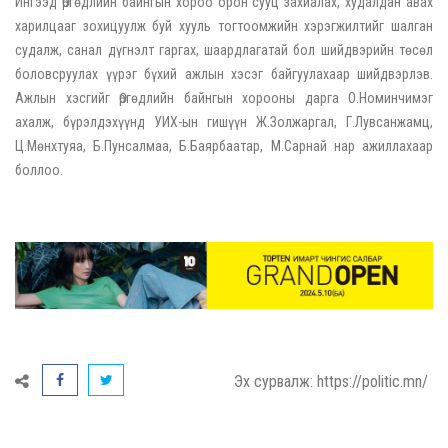
Ингээд Өргөдлийн байнгын хороо орон сууц захиалах, худалдан авах
харилцааг зохицуулж буй хууль тогтоомжийн хэрэгжилтийг шалган
судалж, санал дүгнэлт гаргах, шаардлагатай бол шийдвэрийн төсөл
боловсруулах үүрэг бүхий ажлын хэсэг байгуулахаар шийдвэрлэв.
Ажлын хэсгийг Өргөдлийн байнгын хорооны дарга О.Номинчимэг
ахалж, бүрэлдэхүүнд УИХ-ын гишүүн Ж.Золжаргал, Г.Лувсанжамц,
Ц.Мөнхтуяа, Б.Пунсалмаа, Б.Баярбаатар, М.Сарнай нар ажиллахаар
боллоо.
Эх сурвалж: https://politic.mn/