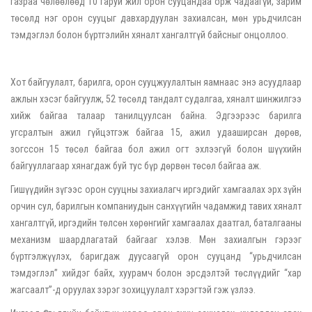
газраа чөлөөлөөд 10 гаруй жил орон сууцандаа орж чадаагүй, зарим
төсөлд нэг орон сууцыг давхардуулан захиалсан, мөн урьдчилсан
тэмдэглэл болон бүртгэлийн хяналт хангалтгүй байсныг онцоллоо.
Хот байгуулалт, барилга, орон сууцжуулалтын яамнаас энэ асуудлаар
ажлын хэсэг байгуулж, 52 төсөлд тандалт судалгаа, хяналт шинжилгээ
хийж байгаа талаар танилцуулсан байна. Эдгээрээс барилга
угсралтын ажил гүйцэтгэж байгаа 15, ажил удааширсан дөрөв,
зогссон 15 төсөл байгаа бол ажил огт эхлээгүй болон шүүхийн
байгууллагаар хянагдаж буй тус бүр дөрвөн төсөл байгаа аж.
Гишүүдийн зүгээс орон сууцны захиалагч иргэдийг хамгаалах эрх зүйн
орчин сул, барилгын компаниудын санхүүгийн чадамжид тавих хяналт
хангалтгүй, иргэдийн төлсөн хөрөнгийг хамгаалах даатгал, баталгааны
механизм шаардлагатай байгааг хэлэв. Мөн захиалгын гэрээг
бүртгэлжүүлэх, баригдаж дуусаагүй орон сууцанд “урьдчилсан
тэмдэглэл” хийдэг байх, хуурамч болон эрсдэлтэй төслүүдийг “хар
жагсаалт”-д оруулах зэрэг зохицуулалт хэрэгтэй гэж үзлээ.