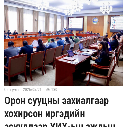
Сэтгүүлч
2026/05/21
130
Орон сууцны захиалгаар
хохирсон иргэдийн
асуудлаар УИХ-ын ажлын