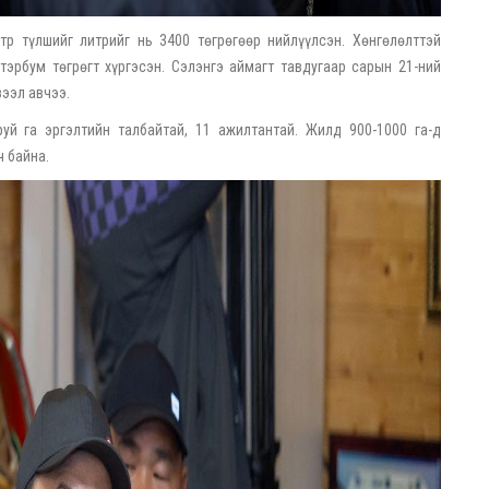
тр түлшийг литрийг нь 3400 төгрөгөөр нийлүүлсэн. Хөнгөлөлттэй
тэрбум төгрөгт хүргэсэн. Сэлэнгэ аймагт тавдугаар сарын 21-ний
зээл авчээ.
уй га эргэлтийн талбайтай, 11 ажилтантай. Жилд 900-1000 га-д
ч байна.