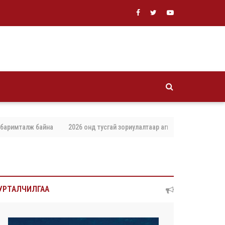
а
2026 онд тусгай зориулалтаар агнах, барих амьтны тоо хэмжээг бат
УРТАЛЧИЛГАА