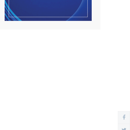
Улсын чанартай хатуу
хучилттай авто замын
талаас...
2026/08/06
Засгийн газар энэ оныг
дуустал санхүүгийн хэмнэл...
2026/08/06
Шатахууны импортын гаалийн
албан татварыг 2027 о...
2026/08/06
Стратегийн нөөцийн барааны
хяналтыг цахим систем...
2026/08/06
Монгол Улс COP17 бага хуралд
6.5 тэрбум ам.долла...