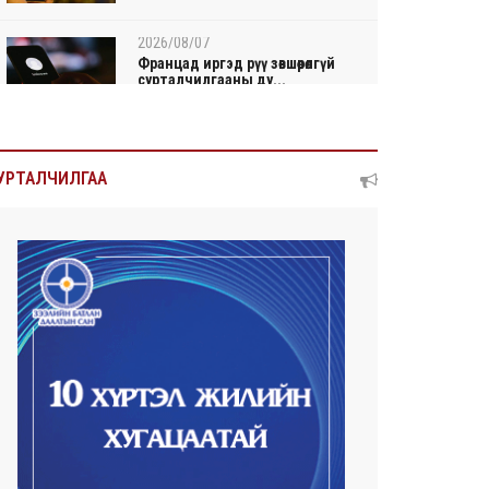
2026/08/07
Францад иргэд рүү зөвшөөрөлгүй
сурталчилгааны ду...
2026/08/07
Нийтийн тээврийн Ч:19А
УРТАЛЧИЛГАА
чиглэлийн замналд түр хуг...
2026/08/07
Автомашины улсын дугаар
сондгой тоогоор төгссөн ...
2026/08/07
Улаанбаатарт өдөртөө 30 хэм
дулаан
2026/08/06