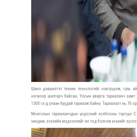
Шинэ дэвшилтэт техник технологийг нэвтрүүлж, сум, а
нэгжээр шалгарч байсан, Улсын аварга тариаланч хамт 
1300 га-д улаан буудай тариалж байна. Тариалалт нь 70 о
Монголын тариаланчдын үндэсний холбооны тэргүүн С.
хөндөж, зээлийн мэдээллийг ил тод болгож өгөхийг хүслэ