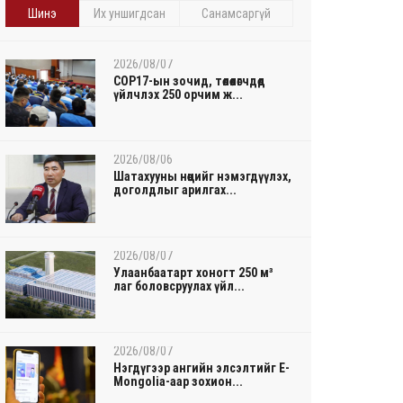
Шинэ
Их уншигдсан
Санамсаргүй
2026/08/07
COP17-ын зочид, төлөөлөгчдөд
үйлчлэх 250 орчим ж...
2026/08/06
Шатахууны нөөцийг нэмэгдүүлэх,
доголдлыг арилгах...
2026/08/07
Улаанбаатарт хоногт 250 м³
лаг боловсруулах үйл...
2026/08/07
Нэгдүгээр ангийн элсэлтийг E-
Mongolia-аар зохион...