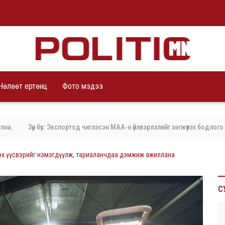
Чөлөөт ертөнц
Фото мэдээ
с: Экспортод чиглэсэн МАА-н үйлвэрлэлийг хөгжүүлэх бодлого баримталж байн
 эх үүсвэрийг нэмэгдүүлж, тариаланчдаа дэмжиж ажиллана
С