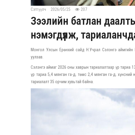
Сэтгүүлч
2026/05/25
207
Зээлийн батлан даалтын
нэмэгдүүлж, тариалан
Монгол Улсын Ерөнхий сайд Н.Учрал Сэлэнгэ аймгийн 
уулзав.
Сэлэнгэ аймаг 2026 оны хаврын тариалалтаар үр тариа 13
үр тариа 5,4 мянган га-д, төмс 2,4 мянган га-д, хүнсний
тариалалт 35 орчим хувьтай байна.