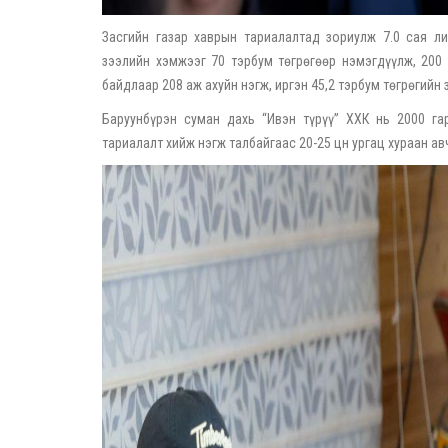
Засгийн газар хаврын тариалалтад зориулж 7.0 сая ли
зээлийн хэмжээг 70 тэрбум төгрөгөөр нэмэгдүүлж, 200 
байдлаар 208 аж ахуйн нэгж, иргэн 45,2 тэрбум төгрөгийн 
Баруунбүрэн суман дахь “Ивэн түрүү” ХХК нь 2000 гар
тариалалт хийж нэгж талбайгаас 20-25 цн ургац хураан ав