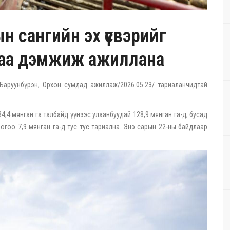
 сангийн эх үүсвэрийг
чдаа дэмжиж ажиллана
Баруунбүрэн, Орхон сумдад ажиллаж/2026.05.23/ тариаланчидтай
4,4 мянган га талбайд үүнээс улаанбуудай 128,9 мянган га-д, бусад
 ногоо 7,9 мянган га-д тус тус тариална. Энэ сарын 22-ны байдлаар