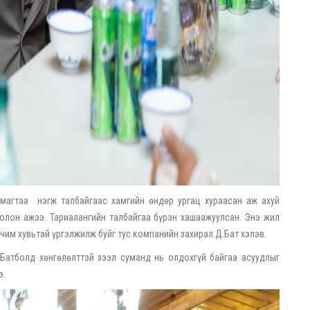
ймагтаа нэгж талбайгаас хамгийн өндөр ургац хураасан аж ахуй
олон ажээ. Тариалангийн талбайгаа бүрэн хашаажуулсан. Энэ жил
рчим хувьтай үргэлжилж буйг тус компанийн захирал Д.Бат хэлэв.
Батболд хөнгөлөлттэй зээл суманд нь олдохгүй байгаа асуудлыг
э.