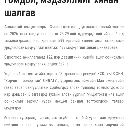
шалгав
Авлигатай тэмцэх газрын Хяналт шалгалт, дүн шинжилгээний хэлтэс
нь 2026 оны тавдугаар сарын 25-29-ний өдрүүдэд нийтийн албанд
томилогдохоор нэр дэвшсэн 599 иргэний хувийн ашиг сонирхлын
урьдчилсан мэдүүлгийг шалгаж, 477 мэдүүлгийг хянан шийдвэрлэв.
Одоогоор ажиллагаанд 122 нэр дэвшигчийн хувийн ашиг сонирхлын
урьдчилсан мэдүүлэг хянагдаж байна.
Үндэсний статистикийн хороо, “Эрдэнэс алт ресурс” ХХК, УБТЗ ХНН,
“Зорчигч тээвэр тав” ОНӨААТҮГ, Дорноговь аймгийн Мал эмнэлгийн
газар зэрэг байгууллагын холбогдох албан тушаалд томилогдохоор
нэр дэвшсэн 5 этгээдэд тухайн албан үүргийг гүйцэтгэхэд илт ашиг
сонирхлын зөрчил үүсэх нөхцөл байдал тогтоогдсон талаар
мэдэгдэв.
Өнгөрсөн хугацаанд иргэн, аж ахуйн нэгж, байгууллагаас ирүүлсэн
нийтийн албан тушаалтны авлига, ашиг сонирхлын зөрчилтэй