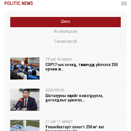
POLITIC NEWS
Шинэ
Их уншигдсан
Санамсаргүй
18 цаг 45 минут
COP17-ын зочид, төлөөлөгчдөд үйлчлэх 250
орчим ж...
2026/08/06
Шатахууны нөөцийг нэмэгдүүлэх,
доголдлыг арилгах...
21 цаг 11 минут
Улаанбаатарт хоногт 250 м³ лаг