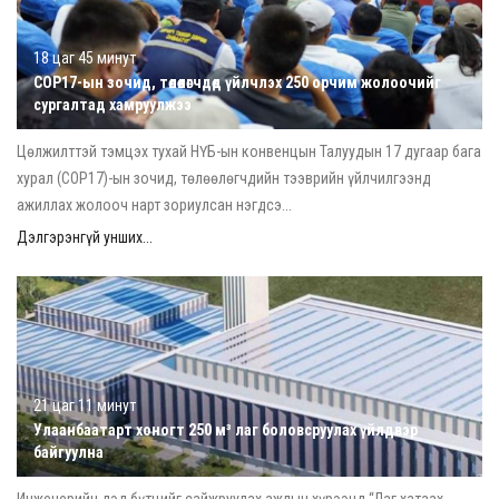
18 цаг 45 минут
COP17-ын зочид, төлөөлөгчдөд үйлчлэх 250 орчим жолоочийг
сургалтад хамруулжээ
Цөлжилттэй тэмцэх тухай НҮБ-ын конвенцын Талуудын 17 дугаар бага
хурал (COP17)-ын зочид, төлөөлөгчдийн тээврийн үйлчилгээнд
ажиллах жолооч нарт зориулсан нэгдсэ...
Дэлгэрэнгүй унших...
21 цаг 11 минут
Улаанбаатарт хоногт 250 м³ лаг боловсруулах үйлдвэр
байгуулна
Инженерийн дэд бүтцийг сайжруулах ажлын хүрээнд “Лаг хатаах,