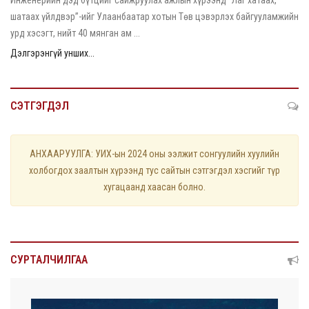
шатаах үйлдвэр”-ийг Улаанбаатар хотын Төв цэвэрлэх байгууламжийн
урд хэсэгт, нийт 40 мянган ам ...
Дэлгэрэнгүй унших...
СЭТГЭГДЭЛ
АНХААРУУЛГА: УИХ-ын 2024 оны ээлжит сонгуулийн хуулийн
холбогдох заалтын хүрээнд тус сайтын сэтгэгдэл хэсгийг түр
хугацаанд хаасан болно.
СУРТАЛЧИЛГАА