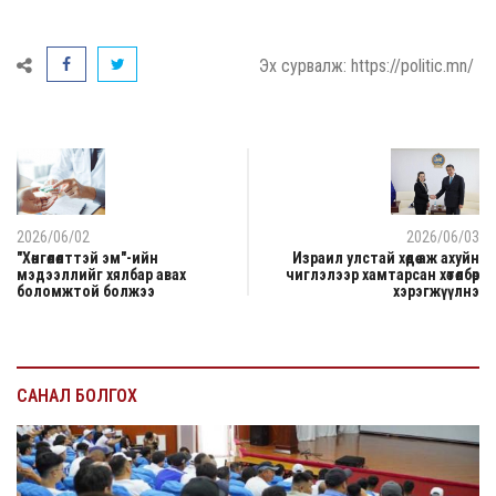
Эх сурвалж: https://politic.mn/
2026/06/02
2026/06/03
"Хөнгөлөлттэй эм"-ийн
Израил улстай хөдөө аж ахуйн
мэдээллийг хялбар авах
чиглэлээр хамтарсан хөтөлбөр
боломжтой болжээ
хэрэгжүүлнэ
САНАЛ БОЛГОХ