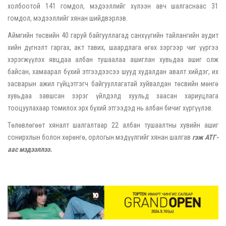
холбоотой 141 гомдол, мэдээллийг хүлээн авч шалгаснаас 31
гомдол, мэдээллийг хянан шийдвэрлэв.
Аймгийн төсвийн 40 гаруй байгууллагад санхүүгийн тайлангийн аудит
хийн дүгнэлт гаргах, акт тавих, шаардлага өгөх зэргээр чиг үүргээ
хэрэгжүүлэх явцдаа албан тушаалаа ашиглан хувьдаа ашиг олж
байсан, хамаарал бүхий этгээдээсээ шууд худалдан авалт хийдэг, их
засварын ажил гүйцэтгэгч байгууллагатай хуйвалдан төсвийн мөнгө
хувьдаа завшсан зэрэг үйлдэлд хуульд заасан хариуцлага
тооцуулахаар томилох эрх бүхий этгээдэд нь албан бичиг хүргүүлэв.
Төлөвлөгөөт хяналт шалгалтаар 22 албан тушаалтны хувийн ашиг
сонирхлын болон хөрөнгө, орлогын мэдүүлгийг хянан шалгав
гэж АТГ-
аас мэдээллээ.