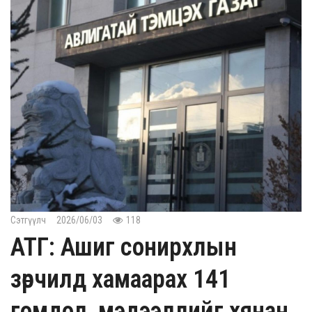
Сэтгүүлч
2026/06/03
118
АТГ: Ашиг сонирхлын
зөрчилд хамаарах 141
гомдол, мэдээллийг хянан