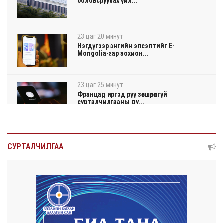
боловсруулах үйл...
23 цаг 20 минут
Нэгдүгээр ангийн элсэлтийг E-
Mongolia-аар зохион...
23 цаг 25 минут
Францад иргэд рүү зөвшөөрөлгүй
сурталчилгааны ду...
23 цаг 29 минут
Нийтийн тээврийн Ч:19А чиглэлийн
СУРТАЛЧИЛГАА
замналд түр хуг...
23 цаг 31 минут
Автомашины улсын дугаар сондгой
тоогоор төгссөн ...