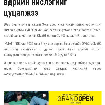
өнөөдрийн нислэгийг
цуцалжээ
2026 оны 6 дугаар сарын 3-ны өдөр Япон улсын Канто бүс нутгийг
чиглэн ойртож буй “Жанми” хар салхины улмаас Улаанбаатар-Токио-
Улаанбаатар чиглэлийн ОМ501 болон ОМ502 нислэгийг цуцалжээ.
“МИАТ” ТӨХК-иас 2026 оны 6 дугаар сарын 3-ны өдрийн OM501/OM502
нислэгийн зорчигчдыг 6 дугаар сарын 4-ний өдрийн нислэгт
шилжүүлэн тээвэрлэх ажлыг зохион байгуулж байна.
Уг нислэгт зорчих тийз худалдан авсан зорчигчид, тийзээ худалдан
авсан борлуулалтын төвд хандаж нислэгийн өдрөө
өөрчлүүлэхийг
“МИАТ” ТӨХК-иас мэдээллээ.