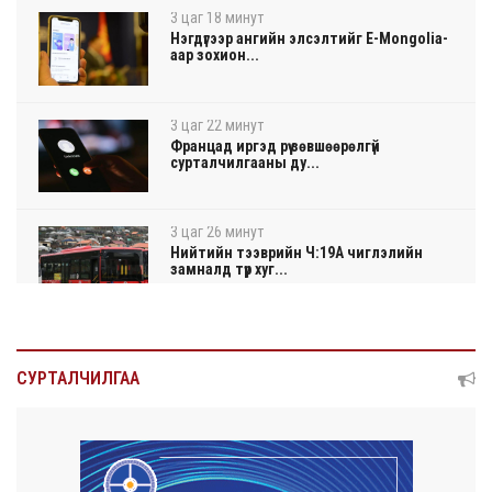
3 цаг 18 минут
Нэгдүгээр ангийн элсэлтийг E-Mongolia-
аар зохион...
3 цаг 22 минут
Францад иргэд рүү зөвшөөрөлгүй
сурталчилгааны ду...
3 цаг 26 минут
Нийтийн тээврийн Ч:19А чиглэлийн
замналд түр хуг...
3 цаг 29 минут
Автомашины улсын дугаар сондгой
СУРТАЛЧИЛГАА
тоогоор төгссөн ...
3 цаг 33 минут
Улаанбаатарт өдөртөө 30 хэм дулаан