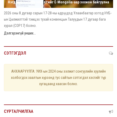
Нэгдүгээр ангийн элсэлтийг E-Mongolia-аар зохион байгуулна
2026 оны 8 дугаар сарын 17-28-ны өдрүүдэд Улаанбаатар хотод НҮБ-
ын Цөлжилттэй тэмцэх тухай конвенцын Талуудын 17 дугаар бага
хурал (COP17) болно.
Дэлгэрэнгүй унших...
СЭТГЭГДЭЛ
АНХААРУУЛГА: УИХ-ын 2024 оны ээлжит сонгуулийн хуулийн
холбогдох заалтын хүрээнд тус сайтын сэтгэгдэл хэсгийг түр
хугацаанд хаасан болно.
СУРТАЛЧИЛГАА