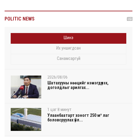
POLITIC NEWS
Шинэ
Их уншигдсан
Санамсаргүй
2026/08/06
Шатахууны нөөцийг нэмэгдүүлэх,
доголдлыг арилгах...
1 цаг 8 минут
Улаанбаатарт хоногт 250 м³ лаг
боловсруулах үйл...