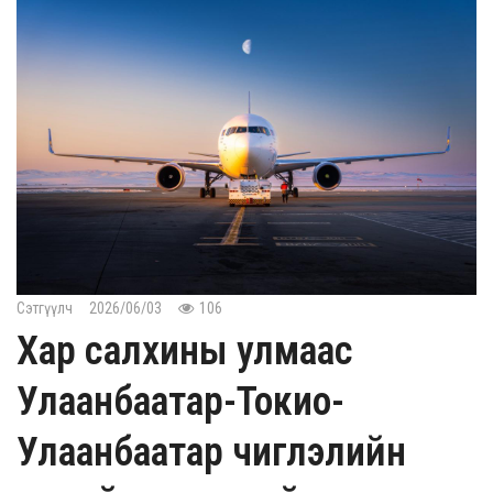
Сэтгүүлч
2026/06/03
106
Хар салхины улмаас
Улаанбаатар-Токио-
Улаанбаатар чиглэлийн