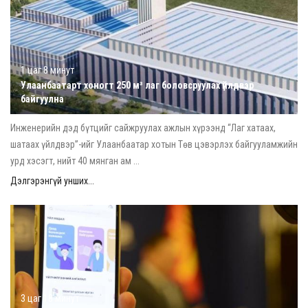
1 цаг 8 минут
Улаанбаатарт хоногт 250 м³ лаг боловсруулах үйлдвэр
байгуулна
Инженерийн дэд бүтцийг сайжруулах ажлын хүрээнд “Лаг хатаах,
шатаах үйлдвэр”-ийг Улаанбаатар хотын Төв цэвэрлэх байгууламжийн
урд хэсэгт, нийт 40 мянган ам ...
Дэлгэрэнгүй унших...
3 цаг 18 минут