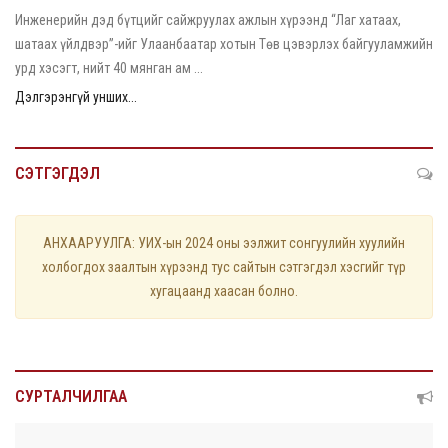
Инженерийн дэд бүтцийг сайжруулах ажлын хүрээнд “Лаг хатаах,
шатаах үйлдвэр”-ийг Улаанбаатар хотын Төв цэвэрлэх байгууламжийн
урд хэсэгт, нийт 40 мянган ам ...
Дэлгэрэнгүй унших...
СЭТГЭГДЭЛ
АНХААРУУЛГА: УИХ-ын 2024 оны ээлжит сонгуулийн хуулийн
холбогдох заалтын хүрээнд тус сайтын сэтгэгдэл хэсгийг түр
хугацаанд хаасан болно.
СУРТАЛЧИЛГАА