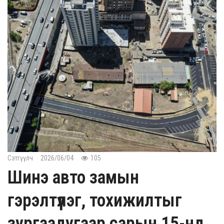
Сэтгүүлч
2026/06/04
105
Шинэ авто замын
гэрэлтүүлэг, тохижилтыг
зургаадугаар сарын 15-нд