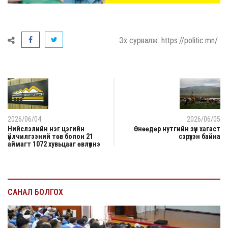
Эх сурвалж: https://politic.mn/
2026/06/04
2026/06/05
Нийслэлийн нэг цэгийн
Өнөөдөр нутгийн зүүн хагаст
үйлчилгээний төв болон 21
сэрүүхэн байна
аймагт 1072 хувьцааг өвлүүлнэ
САНАЛ БОЛГОХ