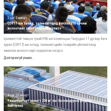
2 цаг 2 минут
COP17-ын зочид, төлөөлөгчдөд үйлчлэх 250 орчим
жолоочийг сургалтад хамруулжээ
Цөлжилттэй тэмцэх тухай НҮБ-ын конвенцын Талуудын 17 дугаар бага
хурал (COP17)-ын зочид, төлөөлөгчдийн тээврийн үйлчилгээнд
ажиллах жолооч нарт зориулсан нэгдсэ...
Дэлгэрэнгүй унших...
4 цаг 28 минут
Улаанбаатарт хоногт 250 м³ лаг боловсруулах үйлдвэр
байгуулна