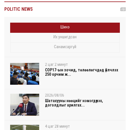
POLITIC NEWS
Шинэ
Их уншигдсан
Санамсаргүй
2 цаг 2 минут
COP17-ын зочид, төлөөлөгчдөд үйлчлэх
250 орчим ж...
2026/08/06
Шатахууны нөөцийг нэмэгдүүлэх,
доголдлыг арилгах...
4 цаг 28 минут