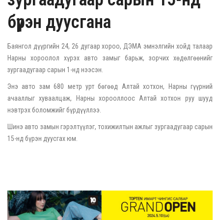
бүрэн дуусгана
Баянгол дүүргийн 24, 26 дугаар хороо, ДЭМА эмнэлгийн хойд талаар
Нарны хороолол хүрэх авто замыг барьж, зорчих хөдөлгөөнийг
зургаадугаар сарын 1-нд нээсэн.
Энэ авто зам 680 метр урт бөгөөд Алтай хотхон, Нарны гүүрний
ачааллыг хуваалцаж, Нарны хорооллоос Алтай хотхон руу шууд
нэвтрэх боломжийг бүрдүүллээ.
Шинэ авто замын гэрэлтүүлэг, тохижилтын ажлыг зургаадугаар сарын
15-нд бүрэн дуусгах юм.