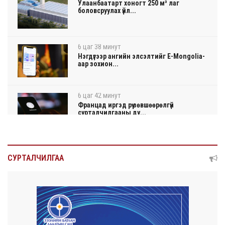
Улаанбаатарт хоногт 250 м³ лаг
боловсруулах үйл...
6 цаг 38 минут
Нэгдүгээр ангийн элсэлтийг E-Mongolia-
аар зохион...
6 цаг 42 минут
Францад иргэд рүү зөвшөөрөлгүй
сурталчилгааны ду...
6 цаг 46 минут
Нийтийн тээврийн Ч:19А чиглэлийн
СУРТАЛЧИЛГАА
замналд түр хуг...
6 цаг 49 минут
Автомашины улсын дугаар сондгой
тоогоор төгссөн ...