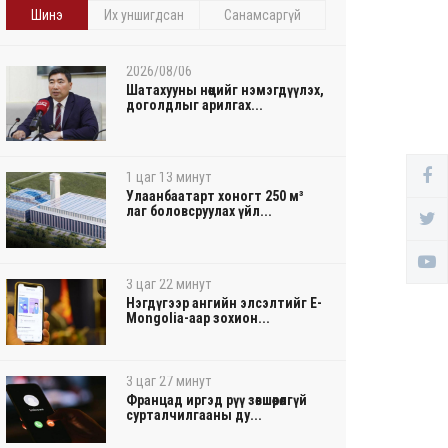
Шинэ
Их уншигдсан
Санамсаргүй
2026/08/06
Шатахууны нөөцийг нэмэгдүүлэх,
доголдлыг арилгах...
1 цаг 13 минут
Улаанбаатарт хоногт 250 м³
лаг боловсруулах үйл...
3 цаг 22 минут
Нэгдүгээр ангийн элсэлтийг E-
Mongolia-аар зохион...
3 цаг 27 минут
Францад иргэд рүү зөвшөөрөлгүй
сурталчилгааны ду...