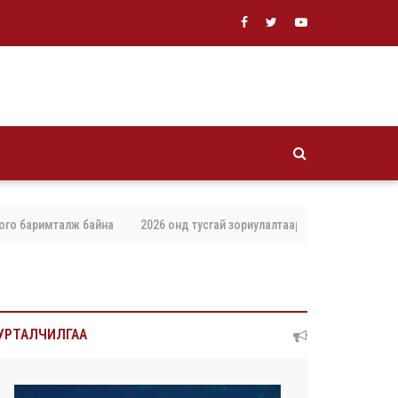
о баримталж байна
2026 онд тусгай зориулалтаар агнах, барих амьтны 
УРТАЛЧИЛГАА