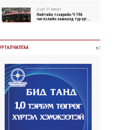
3 цаг 31 минут
Нийтийн тээврийн Ч:19А
чиглэлийн замналд түр хуг...
3 цаг 33 минут
Автомашины улсын дугаар
УРТАЛЧИЛГАА
сондгой тоогоор төгссөн ...
3 цаг 37 минут
Улаанбаатарт өдөртөө 30 хэм
дулаан
2026/08/06
Улсын чанартай хатуу
хучилттай авто замын
талаас...
2026/08/06