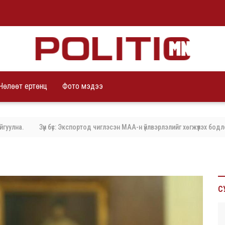
Чөлөөт ертөнц
Фото мэдээ
лна.
Зүүн бүс: Экспортод чиглэсэн МАА-н үйлвэрлэлийг хөгжүүлэх бодлог
С