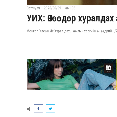
Сэтгүүлч
2026/06/09
106
УИХ: Өнөөдөр хуралдах
Монгол Улсын Их Хурал дахь ажлын хэсгийн өнөөдрийн /20