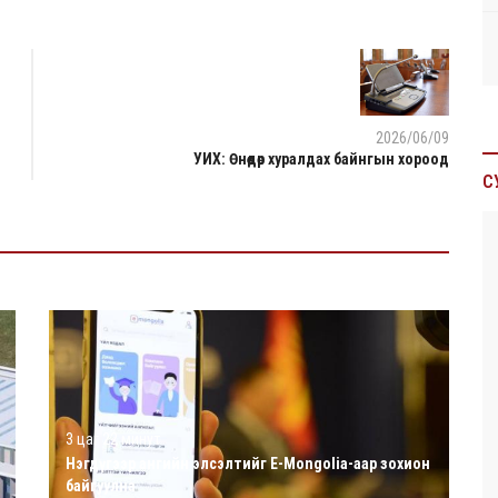
2026/06/09
УИХ: Өнөөдөр хуралдах байнгын хороод
С
3 цаг 22 минут
Нэгдүгээр ангийн элсэлтийг E-Mongolia-аар зохион
байгуулна