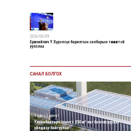
2026/06/09
Ерөнхийлөгч У.Хүрэлсүх барилгын салбарын төлөөлөлтэй
уулзлаа
САНАЛ БОЛГОХ
1 цаг 13 минут
Улаанбаатарт хоногт 250 м³ лаг боловсруулах
үйлдвэр байгуулна