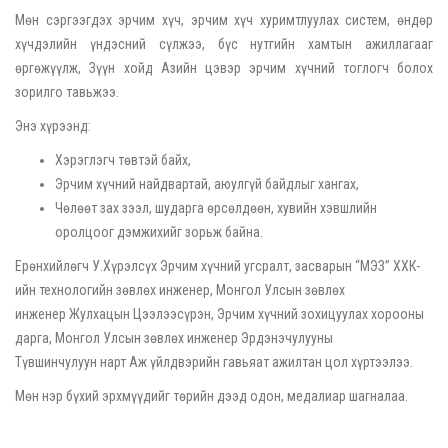
Мөн сэргээгдэх эрчим хүч, эрчим хүч хуримтлуулах систем, өндөр
хүчдэлийн үндэсний сүлжээ, бүс нутгийн хамтын ажиллагааг
өргөжүүлж, Зүүн хойд Азийн цэвэр эрчим хүчний тоглогч болох
зорилго тавьжээ.
Энэ хүрээнд:
Хэрэглэгч төвтэй байх,
Эрчим хүчний найдвартай, аюулгүй байдлыг хангах,
Чөлөөт зах зээл, шударга өрсөлдөөн, хувийн хэвшлийн
оролцоог дэмжихийг зорьж байна.
Ерөнхийлөгч У.Хүрэлсүх Эрчим хүчний угсралт, засварын “МЭЗ” ХХК-
ийн технологийн зөвлөх инженер, Монгол Улсын зөвлөх
инженер Жулхацын Цээлээсүрэн, Эрчим хүчний зохицуулах хорооны
дарга, Монгол Улсын зөвлөх инженер Эрдэнэчулууны
Түвшинчулуун нарт Аж үйлдвэрийн гавьяат ажилтан цол хүртээлээ.
Мөн нэр бүхий эрхмүүдийг төрийн дээд одон, медалиар шагналаа.