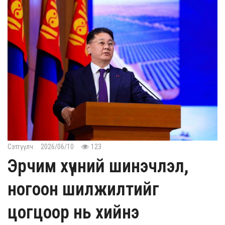
Сэтгүүлч
2026/06/10
123
Эрчим хүчний шинэчлэл,
ногоон шилжилтийг
цогцоор нь хийнэ