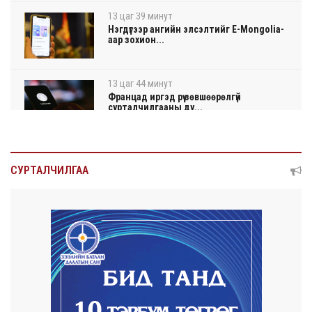
13 цаг 39 минут
Нэгдүгээр ангийн элсэлтийг E-Mongolia-
аар зохион...
13 цаг 44 минут
Францад иргэд рүү зөвшөөрөлгүй
сурталчилгааны ду...
13 цаг 48 минут
Нийтийн тээврийн Ч:19А чиглэлийн
СУРТАЛЧИЛГАА
замналд түр хуг...
13 цаг 50 минут
Автомашины улсын дугаар сондгой
тоогоор төгссөн ...
13 цаг 54 минут