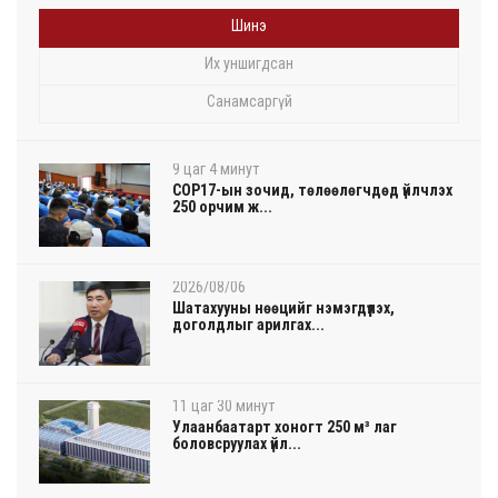
Шинэ
Их уншигдсан
Санамсаргүй
9 цаг 4 минут
COP17-ын зочид, төлөөлөгчдөд үйлчлэх
250 орчим ж...
2026/08/06
Шатахууны нөөцийг нэмэгдүүлэх,
доголдлыг арилгах...
11 цаг 30 минут
Улаанбаатарт хоногт 250 м³ лаг
боловсруулах үйл...