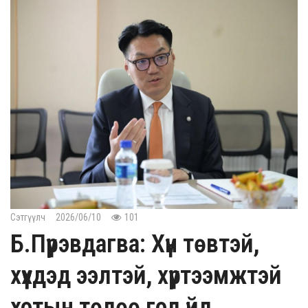
Сэтгүүлч
2026/06/10
101
Б.Пүрэвдагва: Хүн төвтэй,
хүүхдэд ээлтэй, хүртээмжтэй
хотын төлөө гол үйл