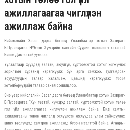
ажиллагаагаа чиглүүлэн
ажиллаж байна
Нийслэлийн Засаг дарга бөгөөд Улаанбаатар хотын Захирагч
Б.Пүрэвдагва НҮБ-ын Хүүхдийн сангийн Суурин төлөөлөгч хатагтай
Биате Дастелтэй уулзлаа.
Уулзалтаар хүүхдэд ээлтэй, аюулгүй, хүртээмжтэй хотыг хөгжүүлэх
зорилтын хүрээнд хэрэгжүүлж буй арга хэмжээ, тулгамдсан
асуудлуудын талаар хэлэлцэж, цаашид хэрэгжүүлэх төсөл
хөтөлбөрүүдийн талаар санал солилцлоо.
Энэ үеэр нийслэлийн Засаг дарга бөгөөд Улаанбаатар хотын Захирагч
Б.Пүрэвдагва “Хүн төвтэй, хүүхдэд ээлтэй, хүртээмжтэй хотын төлөө
гол үйл ажиллагаагаа чиглүүлэн ажиллаж байна. Бид хамтын
ажиллагааны таван чиглэлд эхлүүлсэн ажлуудаа улам сайжруулах,
шинэ төслүүдэд хамтран ажиллахад бүрэн нээлттэй байна. Агаарын
бохирдол, хөрс, усны бохирдол зэрэг хотын тулгамдсан асуудлууд