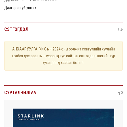
Дэлгэрэнгүй унших...
СЭТГЭГДЭЛ
АНХААРУУЛГА: УИХ-ын 2024 оны ээлжит сонгуулийн хуулийн
холбогдох заалтын хүрээнд тус сайтын сэтгэгдэл хэсгийг түр
хугацаанд хаасан болно.
СУРТАЛЧИЛГАА