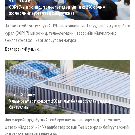
9 цаг 4 минут
COP17-ын зочид, төлөөлөгчдөд үйлчлэх 250 орчим
жолоочийг сургалтад хамруулжээ
Цөлжилттэй тэмцэх тухай НҮБ-ын конвенцын Талуудын 17 дугаар бага
хурал (COP17)-ын зочид, төлөөлөгчдийн тээврийн үйлчилгээнд
ажиллах жолооч нарт зориулсан нэгдсэ...
Дэлгэрэнгүй унших...
11 цаг 30 минут
Улаанбаатарт хоногт 250 м³ лаг боловсруулах үйлдвэр
байгуулна
Инженерийн дэд бүтцийг сайжруулах ажлын хүрээнд “Лаг хатаах,
шатаах үйлдвэр”-ийг Улаанбаатар хотын Төв цэвэрлэх байгууламжийн
урд хэсэгт, нийт 40 мянган ам ...