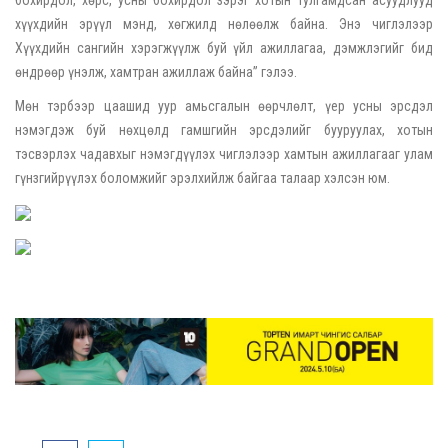
хүүхдийн эрүүл мэнд, хөгжилд нөлөөлж байна. Энэ чиглэлээр
Хүүхдийн сангийн хэрэгжүүлж буй үйл ажиллагаа, дэмжлэгийг бид
өндрөөр үнэлж, хамтран ажиллаж байна” гэлээ.
Мөн тэрбээр цаашид уур амьсгалын өөрчлөлт, үер усны эрсдэл
нэмэгдэж буй нөхцөлд гамшгийн эрсдэлийг бууруулах, хотын
тэсвэрлэх чадавхыг нэмэгдүүлэх чиглэлээр хамтын ажиллагааг улам
гүнзгийрүүлэх боломжийг эрэлхийлж байгаа талаар хэлсэн юм.