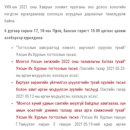
УИХ-ын 2021 оны Хаврын ээлжит чуулганы энэ долоо хоногийн
нэгдсэн хуралдаанаар хэлэлцэх асуудлын дарааллыг танилцуулж
байна.
6 дугаар сарын 17, 18-ны Пүрэв, Баасан гарагт 10.00 цагаас цахим
хэлбэрээр хуралдана:
“Тогтоолын хавсралтад нэмэлт, өөрчлөлт оруулах тухай”
Улсын Их Хурлын тогтоолын төсөл;
Монгол Улсын хөгжлийн 2022 оны төлөвлөгөө батлах тухай”
Улсын Их Хурлын тогтоолын төсөл
/Засгийн газар 2021.05.25-
ны өргөн мэдүүлсэн, хэлэлцэх эсэх/;
Виртуал хөрөнгийн үйлчилгээ үзүүлэгчийн тухай хуулийн төсөл
болон хамт өргөн мэдүүлсэн хуулийн төслүүд
/Засгийн газар
2021.05.12-ны өргөн мэдүүлсэн, хэлэлцэх эсэх/;
“Монгол хүний удмын сангийн аюулгүй байдлыг хамгаалах, хүн
амын өсөлтийг дэмжих талаар авах арга хэмжээний тухай”
Улсын Их Хурлын тогтоолын төсөл
/Улсын Их Хурлын гишүүн
Г.Тэмүүлэн нарын 3 гишүүн 2021.05.19-ний өдөр өргөн