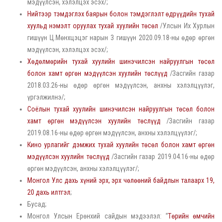
мэдүүлсэн, хэлэлцэх эсэх/;
Нийтээр тэмдэглэх баярын болон тэмдэглэлт өдрүүдийн тухай
хуульд нэмэлт оруулах тухай хуулийн төсөл
/Улсын Их Хурлын
гишүүн Ц.Мөнхцэцэг нарын 3 гишүүн 2020.09.18-ны өдөр өргөн
мэдүүлсэн, хэлэлцэх эсэх/;
Хөдөлмөрийн тухай хуулийн шинэчилсэн найруулгын төсөл
болон хамт өргөн мэдүүлсэн хуулийн төслүүд
/Засгийн газар
2018.03.26-ны өдөр өргөн мэдүүлсэн, анхны хэлэлцүүлэг,
үргэлжилнэ/;
Соёлын тухай хуулийн шинэчилсэн найруулгын төсөл болон
хамт өргөн мэдүүлсэн хуулийн төслүүд
/Засгийн газар
2019.08.16-ны өдөр өргөн мэдүүлсэн, анхны хэлэлцүүлэг/;
Кино урлагийг дэмжих тухай хуулийн төсөл болон хамт өргөн
мэдүүлсэн хуулийн төслүүд
/Засгийн газар 2019.04.16-ны өдөр
өргөн мэдүүлсэн, анхны хэлэлцүүлэг/;
Монгол Улс дахь хүний эрх, эрх чөлөөний байдлын талаарх
19,
20 дахь илтгэл
;
Бусад;
Монгол Улсын Ерөнхий сайдын мэдээлэл: “
Төрийн өмчийн