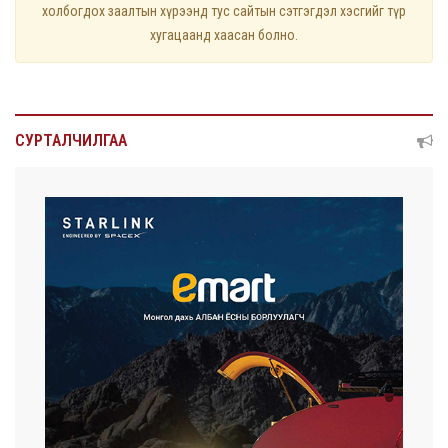
холбогдох заалтын хүрээнд тус сайтын сэтгэгдэл хэсгийг түр
хугацаанд хаасан болно.
СУРТАЛЧИЛГАА