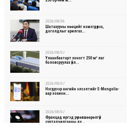
2026/08/06
Шатахууны нөөцийг нэмэгдүүлэх,
доголдлыг арилгах...
2026/08/07
Улаанбаатарт хоногт 250 м³ лаг
боловсруулах үйл...
2026/08/07
Нэгдүгээр ангийн элсэлтийг E-Mongolia-
аар зохион...
2026/08/07
Францад иргэд рүү зөвшөөрөлгүй
сурталчилгааны ду...