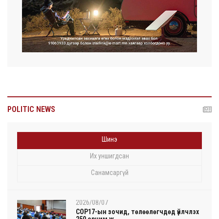
POLITIC NEWS
Шинэ
Их уншигдсан
Санамсаргүй
2026/08/07
COP17-ын зочид, төлөөлөгчдөд үйлчлэх
250 орчим ж...