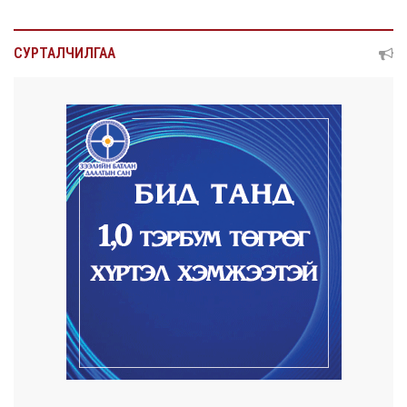
2026/08/07
Нийтийн тээврийн Ч:19А чиглэлийн
СУРТАЛЧИЛГАА
замналд түр хуг...
2026/08/07
Автомашины улсын дугаар сондгой
тоогоор төгссөн ...
2026/08/07
Улаанбаатарт өдөртөө 30 хэм дулаан
2026/08/06
Улсын чанартай хатуу хучилттай авто
замын талаас...
2026/08/06