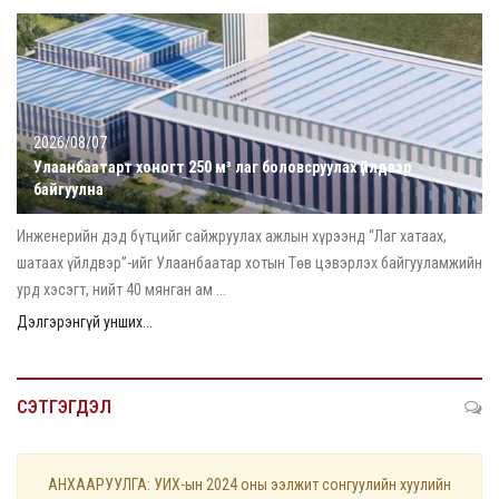
2026/08/07
Улаанбаатарт хоногт 250 м³ лаг боловсруулах үйлдвэр
байгуулна
Инженерийн дэд бүтцийг сайжруулах ажлын хүрээнд “Лаг хатаах,
шатаах үйлдвэр”-ийг Улаанбаатар хотын Төв цэвэрлэх байгууламжийн
урд хэсэгт, нийт 40 мянган ам ...
Дэлгэрэнгүй унших...
СЭТГЭГДЭЛ
АНХААРУУЛГА: УИХ-ын 2024 оны ээлжит сонгуулийн хуулийн