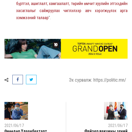
бүртгэл, ашиглалт, хамгаалалт, төрийн өмчит хуулийн этгээдийн
засаглалыг сайжруулах чиглэлээр авч хэрэгжүүлэх арга
хэмжээний талаар
”.
Эх сурвалж: https://politic.mn/
2021/06/17
2021/06/17
Өнөөдөр Улаанбаатарт
Файзeр вакцины эхний