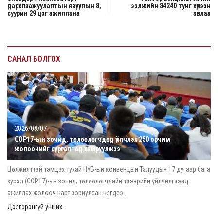
дархлаажуулалтын явуулын 8,
ээлжийн 84240 тунг хүлээн
суурин 29 цэг ажиллана
авлаа
САНАЛ БОЛГОХ
2026/08/07
COP17-ын зочид, төлөөлөгчдөд үйлчлэх 250 орчим
жолоочийг сургалтад хамруулжээ
Цөлжилттэй тэмцэх тухай НҮБ-ын конвенцын Талуудын 17 дугаар бага
хурал (COP17)-ын зочид, төлөөлөгчдийн тээврийн үйлчилгээнд
ажиллах жолооч нарт зориулсан нэгдсэ...
Дэлгэрэнгүй унших...