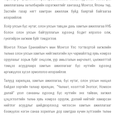
ажиллагааны хөтөлбөрийн хэрэгжилтийг хангахад Монгол, Японы төр,
Засгийн газар нягт хамтран ажиллаж буйд баяртай байгаагаа
илэрхийлэв.
Хоёр улсын бүс нутаг, олон улсын тавцан дахь хамтын ажиллагаа НҮБ
болон олон улсын байгууллагын хүрээнд бодит илрэлээ олж,
гүнзгийрэн хөгжиж буйг тэмдэглэв.
Монгол Улсын Ерөнхийлөгч мөн Монгол Улс тогтвортой хөгжлийн
төлөөх олон улсын хамтын нийгэмлэгийн хүч чармайлтад хувь нэмрээ
оруулахыг зорьж буйг онцолж, уур амьсгалын өөрчлөлт, цөлжилттэй
тэмцэх асуудлаарх хамтын ажиллагааг бүс нутгийн хүрээнд
өргөжүүлэх хүсэл эрмэлзлээ илэрхийлэв.
Талууд харилцаа, хамтын ажиллагаа, бүс нутаг, олон улсын нөхцөл
байдал зэргийн талаар ярилцан, “Чөлөөт, нээлттэй Энэтхэг, Номхон
далай” үзэл санааны хүрээнд бүс нутгийн энх тайван, хөгжил
цэцэглэлтийн төлөө хувь нэмрээ оруулж, дэлхий нийтийг хамарсан
нийтлэг асуудлыг шийдвэрлэхэд чиглэсэн хамтын ажиллагааг
бэхжүүлэх нэгэн санаа зорилгын дор хамтдаа хүчин зүтгэхийн төлөө