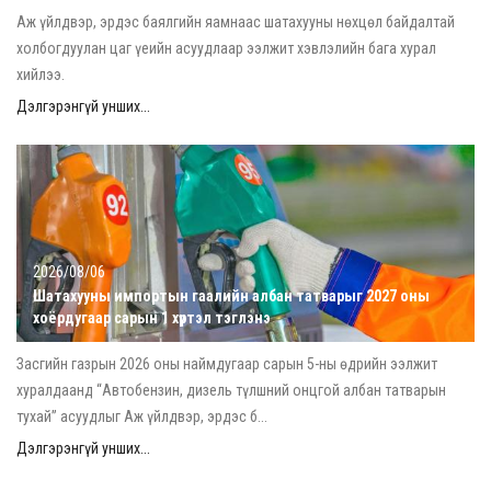
Аж үйлдвэр, эрдэс баялгийн яамнаас шатахууны нөхцөл байдалтай
холбогдуулан цаг үеийн асуудлаар ээлжит хэвлэлийн бага хурал
хийлээ.
Дэлгэрэнгүй унших...
2026/08/06
Шатахууны импортын гаалийн албан татварыг 2027 оны
хоёрдугаар сарын 1 хүртэл тэглэнэ
Засгийн газрын 2026 оны наймдугаар сарын 5-ны өдрийн ээлжит
хуралдаанд “Автобензин, дизель түлшний онцгой албан татварын
тухай” асуудлыг Аж үйлдвэр, эрдэс б...
Дэлгэрэнгүй унших...