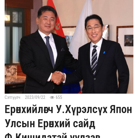
Сэтгүүлч
2023/09/22
655
Ерөнхийлөгч У.Хүрэлсүх Япон
Улсын Ерөнхий сайд
Ф.Кишидатай уулзав