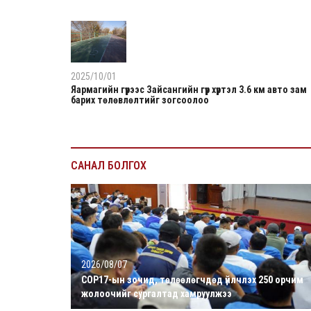
2025/10/01
Яармагийн гүүрээс Зайсангийн гүүр хүртэл 3.6 км авто зам
барих төлөвлөлтийг зогсоолоо
САНАЛ БОЛГОХ
2026/08/07
COP17-ын зочид, төлөөлөгчдөд үйлчлэх 250 орчим
жолоочийг сургалтад хамруулжээ