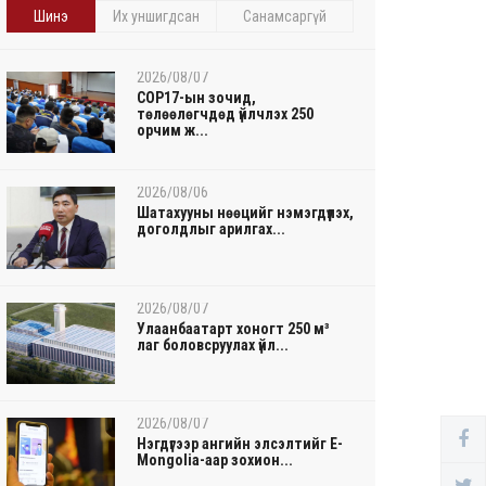
Шинэ
Их уншигдсан
Санамсаргүй
2026/08/07
COP17-ын зочид,
төлөөлөгчдөд үйлчлэх 250
орчим ж...
2026/08/06
Шатахууны нөөцийг нэмэгдүүлэх,
доголдлыг арилгах...
2026/08/07
Улаанбаатарт хоногт 250 м³
лаг боловсруулах үйл...
2026/08/07
Нэгдүгээр ангийн элсэлтийг E-
Mongolia-аар зохион...