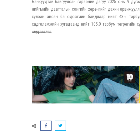
Банкуудтай байгуулсан гэрээний дагуу 2025 оны 9 дүгэ
нийгмийн даатгалын сангийн хөрөнгийг дахин арвижууллаа
хүлээн авсан ба одоогийн байдлаар нийт 43.6 тэрбу
хадгаламжийн хугацаанд нийт 105.0 тэрбум төгрөгийн 
мэдээллээ.