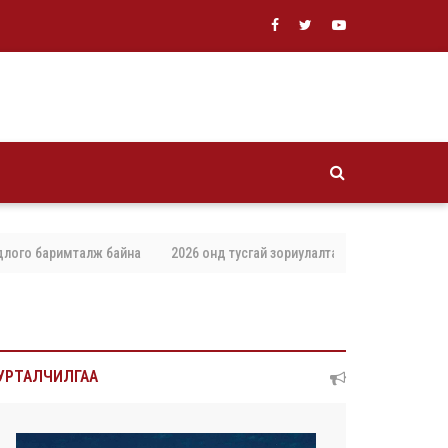
о баримталж байна
2026 онд тусгай зориулалтаар агнах, барих амьтны 
УРТАЛЧИЛГАА