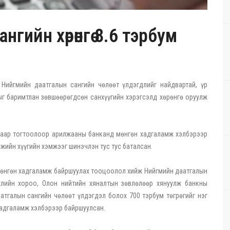
гийн хөрөнгө 8.6 тэрбум
 Нийгмийн даатгалын сангийн чөлөөт үлдэгдлийг найдвартай, үр
мыг баримтлан зөвшөөрөгдсөн санхүүгийн хэрэгсэлд хөрөнгө оруулж
гаар тогтоолоор арилжааны банканд мөнгөн хадгаламж хэлбэрээр
жийн хүүгийн хэмжээг шинэчлэн тус тус баталсан.
мөнгөн хадгаламж байршуулах тооцоолол хийж Нийгмийн даатгалын
лийн хороо, Олон нийтийн хяналтын зөвлөлөөр хянуулж банкны
тгалын сангийн чөлөөт үлдэгдэл болох 700 тэрбум төгрөгийг нэг
хадгаламж хэлбэрээр байршуулсан.