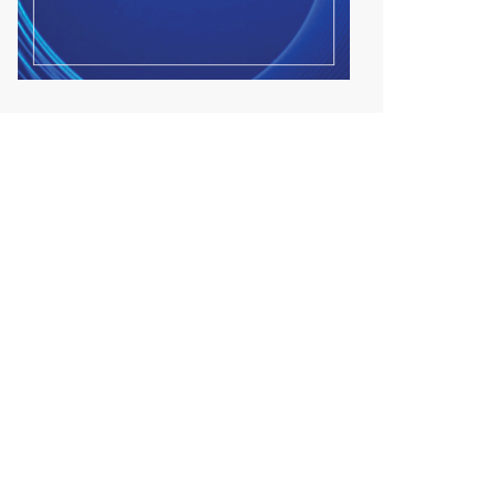
Улсын чанартай хатуу
хучилттай авто замын
талаас...
2026/08/06
Засгийн газар энэ оныг
дуустал санхүүгийн хэмнэл...
2026/08/06
Шатахууны импортын гаалийн
албан татварыг 2027 о...
2026/08/06
Стратегийн нөөцийн барааны
хяналтыг цахим систем...
2026/08/06
Монгол Улс COP17 бага хуралд
6.5 тэрбум ам.долла...