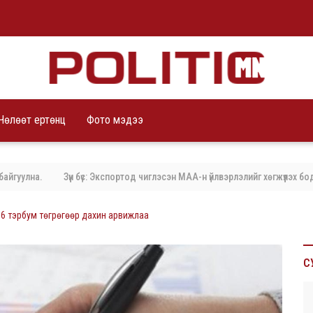
Чөлөөт ертөнц
Фото мэдээ
лна.
Зүүн бүс: Экспортод чиглэсэн МАА-н үйлвэрлэлийг хөгжүүлэх бодлог
.6 тэрбум төгрөгөөр дахин арвижлаа
С