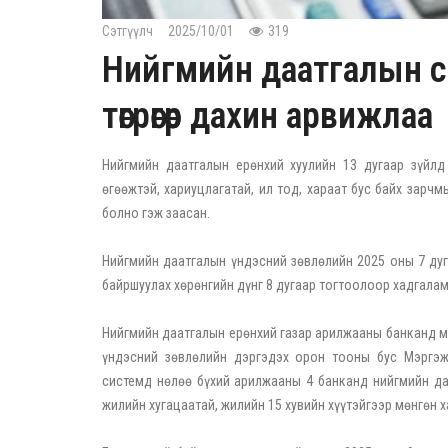
Сэтгүүлч
2025/10/01
319
Нийгмийн даатгалын сан
төгрөгөөр дахин арвижлаа
Нийгмийн даатгалын ерөнхий хуулийн 13 дугаар зүйлд
өгөөжтэй, хариуцлагатай, ил тод, хараат бус байх зарч
болно гэж заасан.
Нийгмийн даатгалын үндэсний зөвлөлийн 2025 оны 7 ду
байршуулах хөрөнгийн дүнг 8 дугаар тогтоолоор хадгалам
Нийгмийн даатгалын ерөнхий газар арилжааны банканд 
үндэсний зөвлөлийн дэргэдэх орон тооны бус Мэргэж
системд нөлөө бүхий арилжааны 4 банканд нийгмийн даа
жилийн хугацаатай, жилийн 15 хувийн хүүтэйгээр мөнгөн 