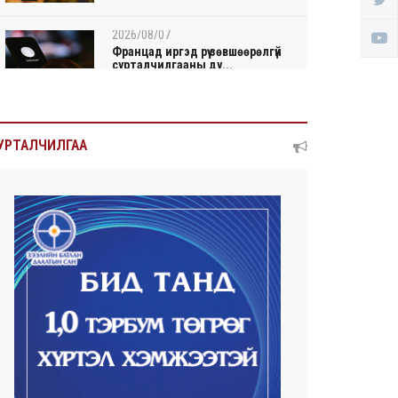
2026/08/07
Францад иргэд рүү зөвшөөрөлгүй
сурталчилгааны ду...
2026/08/07
Нийтийн тээврийн Ч:19А
УРТАЛЧИЛГАА
чиглэлийн замналд түр хуг...
2026/08/07
Автомашины улсын дугаар
сондгой тоогоор төгссөн ...
2026/08/07
Улаанбаатарт өдөртөө 30 хэм
дулаан
2026/08/06