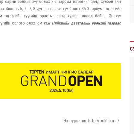
эр сарын ээлжит хүү болох 8.6 тэрбум төгрөгийг санд хүлээн авч
. Өмнө нь 5, 6, 7, 8 дугаар сарын хүү болох 35.0 тэрбум төгрөгийг
м төгрөгийн хүүгийн орлогыг санд хүлээн аваад байна. Энэхүү
хүүгийн орлого олох юм
гэж Нийгмийн даатгалын ерөнхий газраас
С
Эх сурвалж: http://politic.mn/