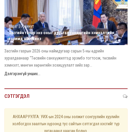
8 цаг 37 минут
Засгийн газар энэ оныг дуустал санхүүгийн хэмнэлтийн
горимд шилжинэ
Засгийн газрын 2026 оны наймдугаар сарын 5-ны өдрийн
хуралдаанаар “Төсвийн санхүүжилтэд эрэмбэ тогтоож, төсвийн
хэмнэлт, мөнгөн хөрөнгийн зохицуулалт хийх зар...
Дэлгэрэнгүй унших...
СЭТГЭГДЭЛ
АНХААРУУЛГА: УИХ-ын 2024 оны ээлжит сонгуулийн хуулийн
холбогдох заалтын хүрээнд тус сайтын сэтгэгдэл хэсгийг түр
хугацаанд хаасан болно.