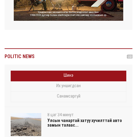
POLITIC NEWS
Шинэ
Их уншигдсан
Санамсаргүй
8 цаг 34 минут
Улсын чанартай хатуу хучилттай авто
замын талаас...