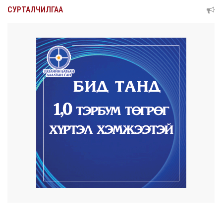
“Улаанбаатар трам” төсөл хэрэгжсэнээр
СУРТАЛЧИЛГАА
жилд 4...
9 цаг 45 минут
Автомашины улсын дугаар тэгш
тоогоор төгссөн бол...
9 цаг 49 минут
Улаанбаатарт өдөртөө 29 хэм дулаан
2026/08/05
Прокурорын байгууллага өнгөрсөн долоо
хоногт 29,...
2026/08/05
Тэгш, сондгойгоор замын хөдөлгөөнд
оролцох зохиц...
2026/08/05