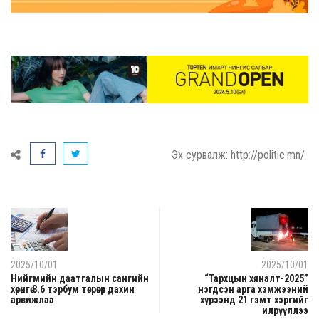
Эх сурвалж: http://politic.mn/
2025/10/01
2025/10/01
Нийгмийн даатгалын сангийн
“Тархцын хяналт-2025”
хөрөнгө 8.6 тэрбум төгрөгөөр дахин
нэгдсэн арга хэмжээний
арвижлаа
хүрээнд 21 гэмт хэргийг
илрүүллээ