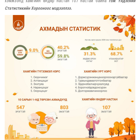
хэмжээнд хамгийн өндөр настан 107 настай байна
гэж Үндэсний
Статистикийн Хорооноос мэдээллээ.