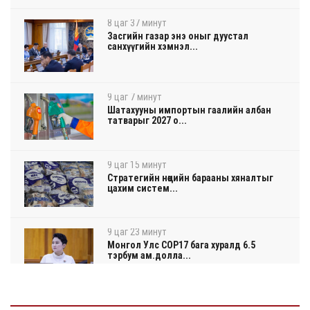
8 цаг 37 минут
Засгийн газар энэ оныг дуустал
санхүүгийн хэмнэл...
9 цаг 7 минут
Шатахууны импортын гаалийн албан
татварыг 2027 о...
9 цаг 15 минут
Стратегийн нөөцийн барааны хяналтыг
цахим систем...
9 цаг 23 минут
Монгол Улс COP17 бага хуралд 6.5
тэрбум ам.долла...
9 цаг 27 минут