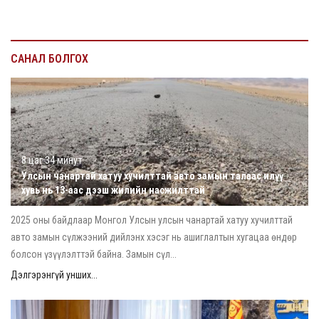
САНАЛ БОЛГОХ
8 цаг 34 минут
Улсын чанартай хатуу хучилттай авто замын талаас илүү
хувь нь 13-аас дээш жилийн насжилттай
2025 оны байдлаар Монгол Улсын улсын чанартай хатуу хучилттай
авто замын сүлжээний дийлэнх хэсэг нь ашиглалтын хугацаа өндөр
болсон үзүүлэлттэй байна. Замын сүл...
Дэлгэрэнгүй унших...