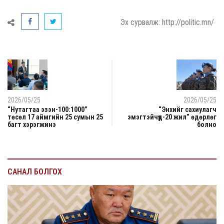
Эх сурвалж: http://politic.mn/
2026/05/25
2026/05/25
“Нутагтаа эзэн-100:1000”
“Энхийг сахиулагч
төсөл 17 аймгийн 25 сумын 25
эмэгтэйчүүд-20 жил” өдөрлөг
багт хэрэгжинэ
болно
САНАЛ БОЛГОХ