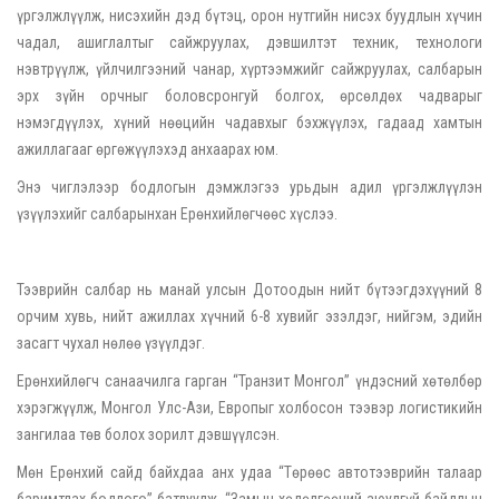
үргэлжлүүлж, нисэхийн дэд бүтэц, орон нутгийн нисэх буудлын хүчин
чадал, ашиглалтыг сайжруулах, дэвшилтэт техник, технологи
нэвтрүүлж, үйлчилгээний чанар, хүртээмжийг сайжруулах, салбарын
эрх зүйн орчныг боловсронгуй болгох, өрсөлдөх чадварыг
нэмэгдүүлэх, хүний нөөцийн чадавхыг бэхжүүлэх, гадаад хамтын
ажиллагааг өргөжүүлэхэд анхаарах юм.
Энэ чиглэлээр бодлогын дэмжлэгээ урьдын адил үргэлжлүүлэн
үзүүлэхийг салбарынхан Ерөнхийлөгчөөс хүслээ.
Тээврийн салбар нь манай улсын Дотоодын нийт бүтээгдэхүүний 8
орчим хувь, нийт ажиллах хүчний 6-8 хувийг эзэлдэг, нийгэм, эдийн
засагт чухал нөлөө үзүүлдэг.
Ерөнхийлөгч санаачилга гарган “Транзит Монгол” үндэсний хөтөлбөр
хэрэгжүүлж, Монгол Улс-Ази, Европыг холбосон тээвэр логистикийн
зангилаа төв болох зорилт дэвшүүлсэн.
Мөн Ерөнхий сайд байхдаа анх удаа “Төрөөс автотээврийн талаар
баримтлах бодлого” батлуулж, “Замын хөдөлгөөний аюулгүй байдлын