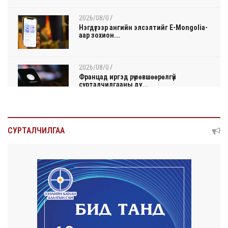
2026/08/07
Нэгдүгээр ангийн элсэлтийг E-Mongolia-
аар зохион...
2026/08/07
Францад иргэд рүү зөвшөөрөлгүй
сурталчилгааны ду...
2026/08/07
Нийтийн тээврийн Ч:19А чиглэлийн
СУРТАЛЧИЛГАА
замналд түр хуг...
2026/08/07
Автомашины улсын дугаар сондгой
тоогоор төгссөн ...
2026/08/07