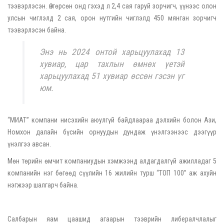
тээвэрлэсэн. Өнгөрсөн онд гэхэд л 2,4 сая гаруй зорчигч, үүнээс олон
улсын чиглэлд 2 сая, орон нутгийн чиглэлд 450 мянган зорчигч
тээвэрлэсэн байна.
Энэ нь 2024 онтой харьцуулахад 13
хувиар, цар тахлын өмнөх үетэй
харьцуулахад 51 хувиар өссөн гэсэн үг
юм.
“МИАТ” компани нисэхийн аюулгүй байдлаараа дэлхийн болон Ази,
Номхон далайн бүсийн орнуудын дундаж үнэлгээнээс дээгүүр
үнэлгээ авсан.
Мөн төрийн өмчит компаниудын хэмжээнд алдагдалгүй ажилладаг 5
компанийн нэг бөгөөд сүүлийн 16 жилийн турш “ТОП 100” аж ахуйн
нэгжээр шалгарч байна.
Салбарын яам цаашид агаарын тээврийн либералчлалыг