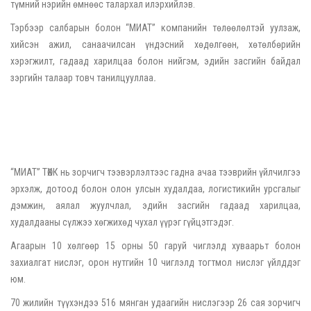
түмний нэрийн өмнөөс талархал илэрхийлэв.
Тэрбээр салбарын болон “МИАТ” компанийн төлөөлөлтэй уулзаж,
хийсэн ажил, санаачилсан үндэсний хөдөлгөөн, хөтөлбөрийн
хэрэгжилт, гадаад харилцаа болон нийгэм, эдийн засгийн байдал
зэргийн талаар товч танилцууллаа
.
“МИАТ” ТӨХК нь зорчигч тээвэрлэлтээс гадна ачаа тээврийн үйлчилгээ
эрхэлж, дотоод болон олон улсын худалдаа, логистикийн урсгалыг
дэмжин, аялал жуулчлал, эдийн засгийн гадаад харилцаа,
худалдааны сүлжээ хөгжихөд чухал үүрэг гүйцэтгэдэг.
Агаарын 10 хөлгөөр 15 орны 50 гаруй чиглэлд хуваарьт болон
захиалгат нислэг, орон нутгийн 10 чиглэлд тогтмол нислэг үйлддэг
юм.
70 жилийн түүхэндээ 516 мянган удаагийн нислэгээр 26 сая зорчигч