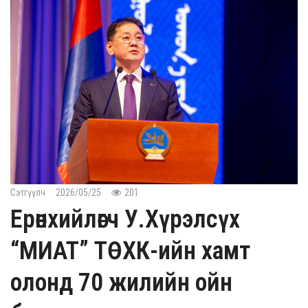
Сэтгүүлч
2026/05/25
201
Ерөнхийлөгч У.Хүрэлсүх
“МИАТ” ТӨХК-ийн хамт
олонд 70 жилийн ойн