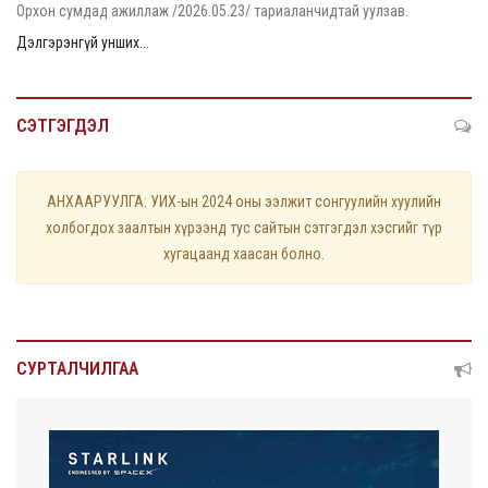
Орхон сумдад ажиллаж /2026.05.23/ тариаланчидтай уулзав.
Дэлгэрэнгүй унших...
СЭТГЭГДЭЛ
АНХААРУУЛГА: УИХ-ын 2024 оны ээлжит сонгуулийн хуулийн
холбогдох заалтын хүрээнд тус сайтын сэтгэгдэл хэсгийг түр
хугацаанд хаасан болно.
СУРТАЛЧИЛГАА