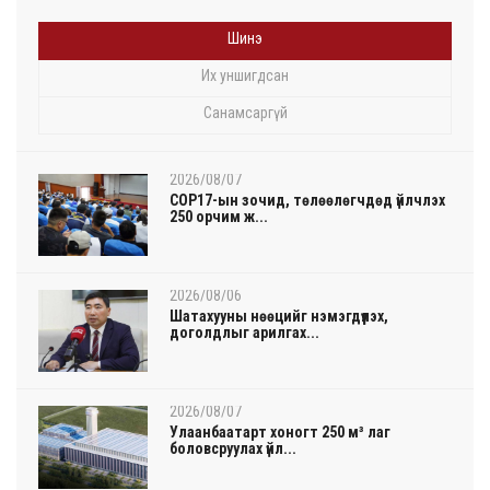
Шинэ
Их уншигдсан
Санамсаргүй
2026/08/07
COP17-ын зочид, төлөөлөгчдөд үйлчлэх
250 орчим ж...
2026/08/06
Шатахууны нөөцийг нэмэгдүүлэх,
доголдлыг арилгах...
2026/08/07
Улаанбаатарт хоногт 250 м³ лаг
боловсруулах үйл...