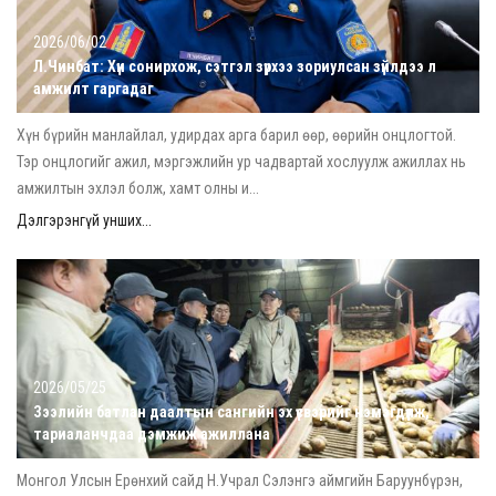
2026/06/02
Л.Чинбат: Хүн сонирхож, сэтгэл зүрхээ зориулсан зүйлдээ л
амжилт гаргадаг
Хүн бүрийн манлайлал, удирдах арга барил өөр, өөрийн онцлогтой.
Тэр онцлогийг ажил, мэргэжлийн ур чадвартай хослуулж ажиллах нь
амжилтын эхлэл болж, хамт олны и...
Дэлгэрэнгүй унших...
2026/05/25
Зээлийн батлан даалтын сангийн эх үүсвэрийг нэмэгдүүлж,
тариаланчдаа дэмжиж ажиллана
Монгол Улсын Ерөнхий сайд Н.Учрал Сэлэнгэ аймгийн Баруунбүрэн,