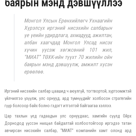
баярын мэнд дэвшүүллээ
Монгол Улсын Ерөнхийлөгч Ухнаагийн
Хүрэлсүх иргэний нисэхийн салбарын
үе үеийн удирдлага, ахмадууд, ажилтан,
албан хаагчдад Монгол Улсад нисэх
хүчин үүсэж хөгжсөний 101 жил,
“МИАТ” ТӨХК-ийн түүхт 70 жилийн ойн
баярын мэнд дэвшүүлж, амжилт хүсэн
ерөөлөө.
Иргэний нисэхийн салбар цаашид ч аюулгүй, тогтвортой, хүртээмжтэй
үйлчилгээ үзүүлж, улс орнууд, ард түмнүүдийг холбосон стратегийн
гүүр болсоор байх болно гэдэгт итгэлтэй байгаагаа хэллээ.
Цар тахлын үед гадаадын улс орнуудаас, хамгийн сүүлд Ойрх
Дорнодод үүссэн нөхцөл байдалтай холбоотойгоор иргэдээ татан
авчирсан нисэхийн салбар, “МИАТ” компанийн хамт олонд ард