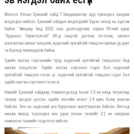
Монгол Улсын Ерөнхий сайд Г.Занданшатар ард түмэндээ хандаж
мэдэгдэл хийлээ. Ерөнхий сайдын мэдэгдлийг бүрэн эхээр нь хүргэж
байна. "Өнөөдөр бид 2025 оны долоодугаар сарын 09-ний өдөр
“Эрдэнэс Тавантолгой” ХК-д онцгой дэглэм тогтоож, хяналт
шалгалтын ажлыг эхлүүлж, нүүрсний хулгайтай тэмцсэн ажлын үр дүнг
та бүхэнд танилцуулж байна.
Эдийн засгаа сэргээхийн тулд нүүрсний хулгайтай тэмцэхээс бид
ажлаа эхлүүлсэн. Эдийн засгаа сэргээнэ гэдэг бол нүүрсний
хулгайтай тэмцэнэ гэсэн үг, нүүрсний хулгайтай тэмцэнэ гэдэг бол
эдийн засгаа сэргээнэ гэсэн үг.
Намайг Ерөнхий сайдаар томилогдоход төсөв 3.3 их наяд төгрөгөөр
тасрах эрсдэл үүссэн, эдийн засгийн өсөлт 2.4 хувь болж унасан
байсан. Энэ нь нүүрсний үнэ буурснаас шалтгаалсан байсан. Ингээд
ажлаа аваад түүхэндээ анх удаа улсын төсвийг 2.2 их наядаар
хэмнэсэн төсвийн тодотгол хийсэн.