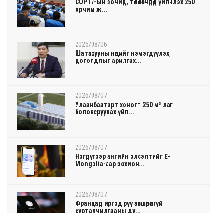
COP17-ын зочид, төлөөлөгчдөд үйлчлэх 250
орчим ж...
2026/08/06
Шатахууны нөөцийг нэмэгдүүлэх,
доголдлыг арилгах...
2026/08/07
Улаанбаатарт хоногт 250 м³ лаг
боловсруулах үйл...
2026/08/07
Нэгдүгээр ангийн элсэлтийг E-
Mongolia-аар зохион...
2026/08/07
Францад иргэд рүү зөвшөөрөлгүй
сурталчилгааны ду...