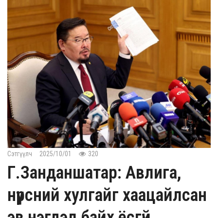
Сэтгүүлч
2025/10/01
320
Г.Занданшатар: Авлига,
нүүрсний хулгайг хаацайлсан
эв нэгдэл байх ёсгүй