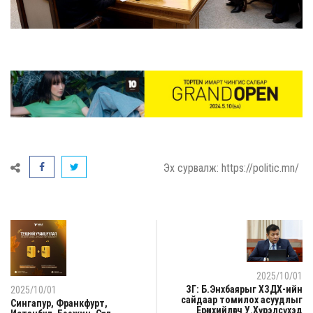
Эх сурвалж: https://politic.mn/
2025/10/01
ЗГ: Б.Энхбаярыг ХЗДХ-ийн
2025/10/01
сайдаар томилох асуудлыг
Сингапур, Франкфурт,
Ерөнхийлөгч У.Хүрэлсүхэд