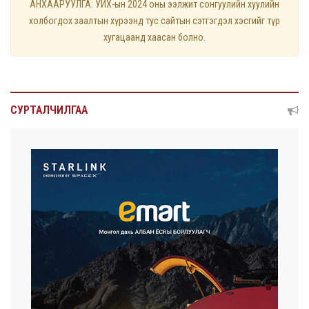
АНХААРУУЛГА: УИХ-ын 2024 оны ээлжит сонгуулийн хуулийн
холбогдох заалтын хүрээнд тус сайтын сэтгэгдэл хэсгийг түр
хугацаанд хаасан болно.
СУРТАЛЧИЛГАА