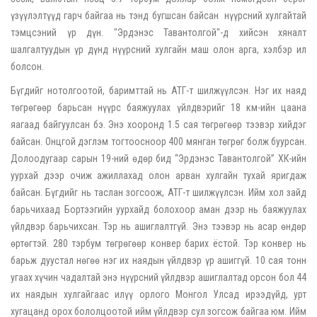
үзүүлэлтүүд гарч байгаа нь тэнд бугшсан байсан нүүрсний хулгайтай
тэмцсэний үр дүн. "Эрдэнэс Тавантолгой"-д хийсэн хяналт
шалгалтуудын үр дүнд нүүрсний хулгайн маш олон арга, хэлбэр ил
болсон.
Бүгдийг нотолгоотой, баримттай нь АТГ-т шилжүүлсэн. Нэг их наяд
төгрөгөөр барьсан нүүрс баяжуулах үйлдвэрийг 18 км-ийн цаана
яагаад байгуулсан бэ. Энэ хооронд 1.5 сая төгрөгөөр тээвэр хийдэг
байсан. Онцгой дэглэм тогтоосноор 400 мянган төгрөг болж буурсан.
Долоодугаар сарын 19-ний өдөр бид “Эрдэнэс Тавантолгой” ХК-ийн
уурхай дээр очиж ажиллахад олон арван хулгайн тухай яригдаж
байсан. Бүгдийг нь таслан зогсоож, АТГ-т шилжүүлсэн. Ийм хол зайд
барьчихаад Бортээгийн уурхайд болохоор аман дээр нь баяжуулах
үйлдвэр барьчихсан. Тэр нь ашиглалтгүй. Энэ тээвэр нь асар өндөр
өртөгтэй. 280 тэрбум төгрөгөөр конвер барих ёстой. Тэр конвер нь
барьж дуустал нөгөө нэг их наядын үйлдвэр үр ашиггүй. 10 сая тонн
угаах хүчин чадалтай энэ нүүрсний үйлдвэр ашиглалтад орсон бол 44
их наядын хулгайгаас илүү орлого Монгол Улсад ирээдүйд, урт
хугацанд орох бололцоотой ийм үйлдвэр сул зогсож байгаа юм. Ийм