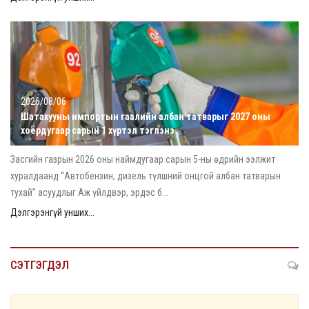
2026/08/06
Шатахууны импортын гаалийн албан татварыг 2027 оны
хоёрдугаар сарын 1 хүртэл тэглэнэ
Засгийн газрын 2026 оны наймдугаар сарын 5-ны өдрийн ээлжит
хуралдаанд “Автобензин, дизель түлшний онцгой албан татварын
тухай” асуудлыг Аж үйлдвэр, эрдэс б...
Дэлгэрэнгүй унших...
СЭТГЭГДЭЛ