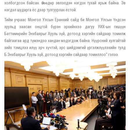
холбогдсон байсан. Өнөөдөр эвлэлдэн нэгдэх тухай ярьж байна. Эв
нэгдэл шударга ёс дээр тулгуурлах ёстой.
Тийм учраас Монгол Улсын Ерөнхий сайд би Монгол Улсын Үндсэн
хуульд заасан онцгой бүрэн эрхийнхээ дагуу УИХ-ын гишүүн
Баттөмөрийн Энхбаярыг Хууль зүй, дотоод хэргийн сайдаар томилж
байгаагаа ард түмэндээ хандан мэдэгдэж байна. Нүүрсний хулгайтай
хийх тэмцлээ илүү эрч хүчтэй, эрс шийдэмгий үргэлжлүүлэхийн тулд
Б.Энхбаярыг Хууль зүй, дотоод хэргийн сайдаар томиллоо" гэлээ.