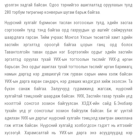
үрэлгэн задгай байсан. Одоо тэрнийгээ ашиглалтад оруулахын тулд
280 тэрбум төгрөгөөр конверын шугам барьж байгаа.
Нүүрсний хулгайг бүрмөсөн таслан зогсоохын тулд, эдийн засгаа
сэргээхийн тулд тэнд байгаа орд газруудын үр ашгийг сайжруулах
шаардлага гарсан. Тийм учраас Монгол Улсын төсөвтэй хамт эдийн
засгийн эргэлтэд ороогүй байгаа цорын ганц орд болох
Тавантолгойн таван ордын нэг Бортээгийн ордыг эдийн засгийн
эргэлтэд оруулах тухай УИХ-ын тогтоолын төслийг УИХ-д өргөн
барьсан. Энэ ордыг ашиглах тухай тогтоолын төслийг өргөн баримагц
намын даргад нэр дэвшихгүй гэж гурван сарын өмнө хэлж байсан
УИХ-ын дарга яаран сандарч, нэр дэвших мэдэгдэл хийж эхэлсэн. Та
бүхэн санаж байгаа. Залуучууд гудамжинд жагсаж, нүүрсний
хулгайтай тэмцэхийг шаардаж байсан. УИХ, Засгийн газар тухайн үед
нээлттэй сонсгол зохион байгуулсан. ХЗДХ-ийн сайд Б.Энхбаяр
тухайн үед уг сонсголыг зохион байгуулж байсан. Би яг үүнтэй
адилхан УИХ-ын даргыг нүүрсний хулгайн тэмцэлд хамтран ажиллана
гэж итгэж байсан. Нүүрсний хулгайд холбогдсон гэдэгт нь итгэхийг
хүсээгүй. Харамсалтай нь УИХ-ын дарга энэ асуудлуудад нэр