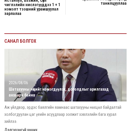
Истанбул, Бээжин, Сөүл
танилцууллаа
чиглэлийн нислэгүүддээ 1 + 1
нэмэлт тээшний урамшуулал
зарлалаа
САНАЛ БОЛГОХ
2026/08/06
Шатахууны нөөцийг нэмэгдүүлэх, доголдлыг арилгахад
анхаарч байна
Аж үйлдвэр, эрдэс баялгийн яамнаас шатахууны нөхцөл байдалтай
холбогдуулан цаг үеийн асуудлаар ээлжит хэвлэлийн бага хурал
хийлээ.
Дэлгэрэнгүй унших...