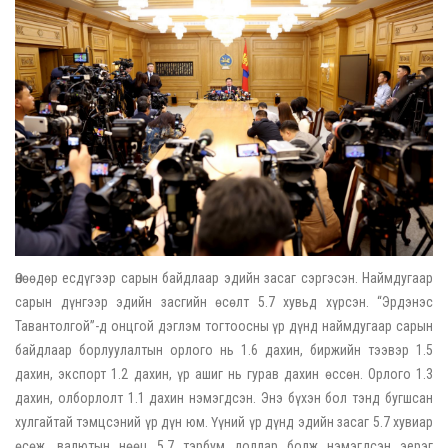
Өнөөдөр есдүгээр сарын байдлаар эдийн засаг сэргэсэн. Наймдугаар
сарын дүнгээр эдийн засгийн өсөлт 5.7 хувьд хүрсэн. “Эрдэнэс
Тавантолгой”-д онцгой дэглэм тогтоосны үр дүнд наймдугаар сарын
байдлаар борлуулалтын орлого нь 1.6 дахин, биржийн тээвэр 1.5
дахин, экспорт 1.2 дахин, үр ашиг нь гурав дахин өссөн. Орлого 1.3
дахин, олборлолт 1.1 дахин нэмэгдсэн. Энэ бүхэн бол тэнд бугшсан
хулгайтай тэмцсэний үр дүн юм. Үүний үр дүнд эдийн засаг 5.7 хувиар
өсөж, валютын нөөц 5.7 тэрбум доллар болж нэмэгдсэн эерэг