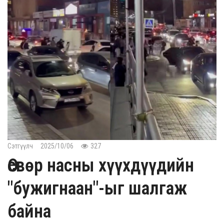
Сэтгүүлч
2025/10/06
327
Өсвөр насны хүүхдүүдийн
"бужигнаан"-ыг шалгаж
байна