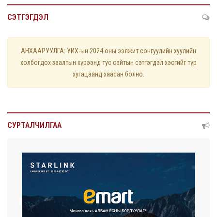
СЭТГЭГДЭЛ
АНХААРУУЛГА: УИХ-ын 2024 оны ээлжит сонгуулийн хуулийн
холбогдох заалтын хүрээнд тус сайтын сэтгэгдэл хэсгийг түр
хугацаанд хаасан болно.
СУРТАЛЧИЛГАА