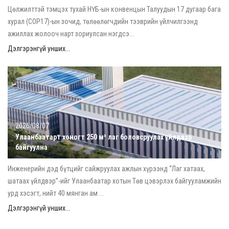
Цөлжилттэй тэмцэх тухай НҮБ-ын конвенцын Талуудын 17 дугаар бага
хурал (COP17)-ын зочид, төлөөлөгчдийн тээврийн үйлчилгээнд
ажиллах жолооч нарт зориулсан нэгдсэ...
Дэлгэрэнгүй унших...
2026/08/07
Улаанбаатарт хоногт 250 м³ лаг боловсруулах үйлдвэр
байгуулна
Инженерийн дэд бүтцийг сайжруулах ажлын хүрээнд “Лаг хатаах,
шатаах үйлдвэр”-ийг Улаанбаатар хотын Төв цэвэрлэх байгууламжийн
урд хэсэгт, нийт 40 мянган ам ...
Дэлгэрэнгүй унших...