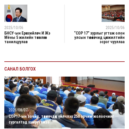
2025/10/06
2025/10/06
БНСУ-ын Ерөнхийлөгч И Жэ
“COP 17” хурлыг угтаж олон
Мёны 5 жилийн төлөвлөгөөг
улсын төлөөлөгчид цөлжилтийн
танилцуулав
эсрэг чууллаа
САНАЛ БОЛГОХ
2026/08/07
COP17-ын зочид, төлөөлөгчдөд үйлчлэх 250 орчим жолоочийг
сургалтад хамруулжээ