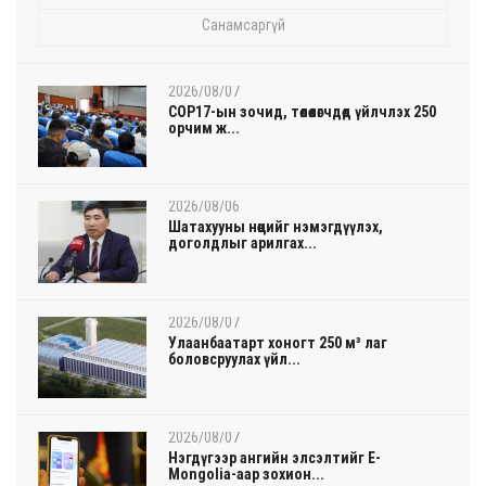
Санамсаргүй
2026/08/07
COP17-ын зочид, төлөөлөгчдөд үйлчлэх 250
орчим ж...
2026/08/06
Шатахууны нөөцийг нэмэгдүүлэх,
доголдлыг арилгах...
2026/08/07
Улаанбаатарт хоногт 250 м³ лаг
боловсруулах үйл...
2026/08/07
Нэгдүгээр ангийн элсэлтийг E-
Mongolia-аар зохион...