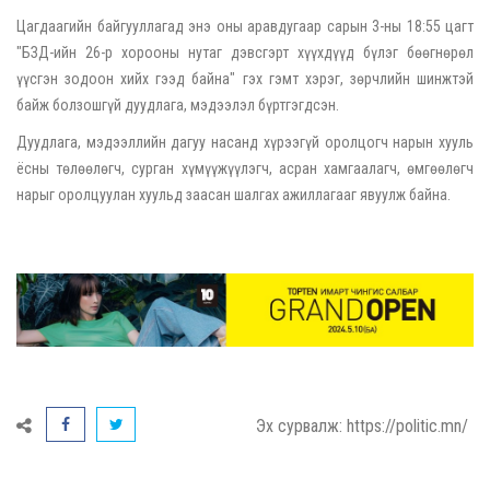
Цагдаагийн байгууллагад энэ оны аравдугаар сарын 3-ны 18:55 цагт
"БЗД-ийн 26-р хорооны нутаг дэвсгэрт хүүхдүүд бүлэг бөөгнөрөл
үүсгэн зодоон хийх гээд байна" гэх гэмт хэрэг, зөрчлийн шинжтэй
байж болзошгүй дуудлага, мэдээлэл бүртгэгдсэн.
Дуудлага, мэдээллийн дагуу насанд хүрээгүй оролцогч нарын хууль
ёсны төлөөлөгч, сурган хүмүүжүүлэгч, асран хамгаалагч, өмгөөлөгч
нарыг оролцуулан хуульд заасан шалгах ажиллагааг явуулж байна.
Эх сурвалж: https://politic.mn/