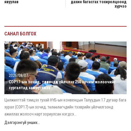
явуулав
дахин багасгах тохиролцоонд
хүрчээ
САНАЛ БОЛГОХ
2026/08/07
COP17-ын зочид, төлөөлөгчдөд үйлчлэх 250 орчим жолоочийг
сургалтад хамруулжээ
Цөлжилттэй тэмцэх тухай НҮБ-ын конвенцын Талуудын 17 дугаар бага
хурал (COP17)-ын зочид, төлөөлөгчдийн тээврийн үйлчилгээнд
ажиллах жолооч нарт зориулсан нэгдсэ...
Дэлгэрэнгүй унших...