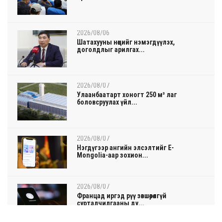
2026/08/06
Шатахууны нөөцийг нэмэгдүүлэх,
доголдлыг арилгах...
2026/08/07
Улаанбаатарт хоногт 250 м³ лаг
боловсруулах үйл...
2026/08/07
Нэгдүгээр ангийн элсэлтийг E-
Mongolia-аар зохион...
2026/08/07
Францад иргэд рүү зөвшөөрөлгүй
сурталчилгааны ду...