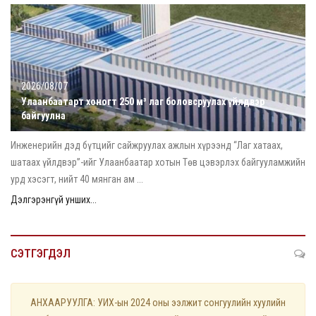
2026/08/07
Улаанбаатарт хоногт 250 м³ лаг боловсруулах үйлдвэр
байгуулна
Инженерийн дэд бүтцийг сайжруулах ажлын хүрээнд “Лаг хатаах,
шатаах үйлдвэр”-ийг Улаанбаатар хотын Төв цэвэрлэх байгууламжийн
урд хэсэгт, нийт 40 мянган ам ...
Дэлгэрэнгүй унших...
СЭТГЭГДЭЛ
АНХААРУУЛГА: УИХ-ын 2024 оны ээлжит сонгуулийн хуулийн