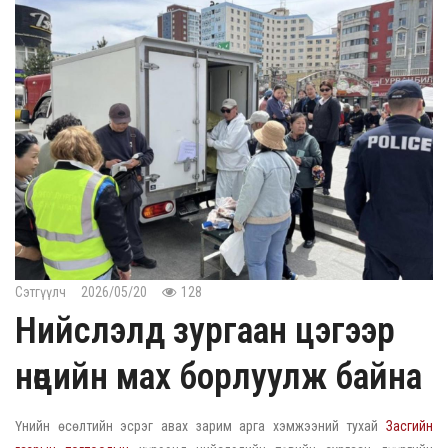
Сэтгүүлч
2026/05/20
128
Нийслэлд зургаан цэгээр
нөөцийн мах борлуулж байна
Үнийн өсөлтийн эсрэг авах зарим арга хэмжээний тухай
Засгийн