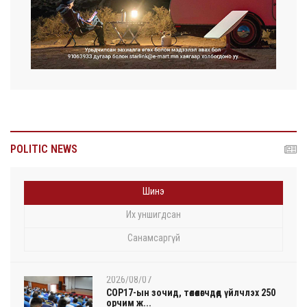
POLITIC NEWS
Шинэ
Их уншигдсан
Санамсаргүй
2026/08/07
COP17-ын зочид, төлөөлөгчдөд үйлчлэх 250
орчим ж...