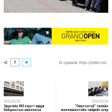
Эх сурвалж: https://politic.mn/
2026/05/20
2026/05/20
Эрүүгийн 983 хэрэгт мөрдөн
“Оюутолгой” төслийн
байцаалтын ажиллагаа
менежментийн төлбөрийг хоёр