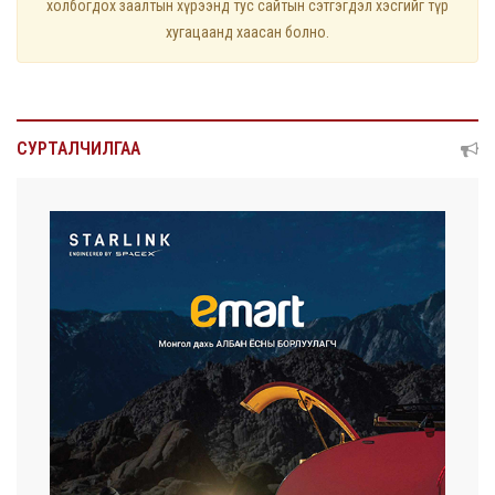
холбогдох заалтын хүрээнд тус сайтын сэтгэгдэл хэсгийг түр
хугацаанд хаасан болно.
СУРТАЛЧИЛГАА