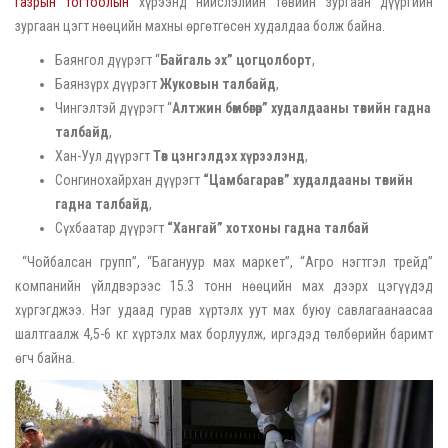
газрын тогтоолын
хүрээнд нийслэлийн төвийн зургаан дүүргийн
зургаан цэгт нөөцийн махны өргөтгөсөн худалдаа болж байна.
Баянгол дүүрэгт “
Байгаль эх” цогцолборт
,
Баянзүрх дүүрэгт
Жуковын талбайд
,
Чингэлтэй дүүрэгт “
Алтжин бөмбөгөр” худалдааны төвийн гадна
талбайд
,
Хан-Уул дүүрэгт
Төв цэнгэлдэх хүрээлэнд
,
Сонгинохайрхан дүүрэгт
“Цамбагарав” худалдааны төвийн
гадна талбайд
,
Сүхбаатар дүүрэгт
“Хангай” хотхоны гадна талбай
“Чойбалсан групп”, “Багануур мах маркет”, “Агро нэгтгэл трейд”
компанийн үйлдвэрээс 15.3 тонн нөөцийн мах дээрх цэгүүдэд
хүргэгджээ. Нэг удаад гурав хүртэлх уут мах буюу савлагаанаасаа
шалтгаалж 4,5-6 кг хүртэлх мах борлуулж, иргэдэд төлбөрийн баримт
өгч байна.