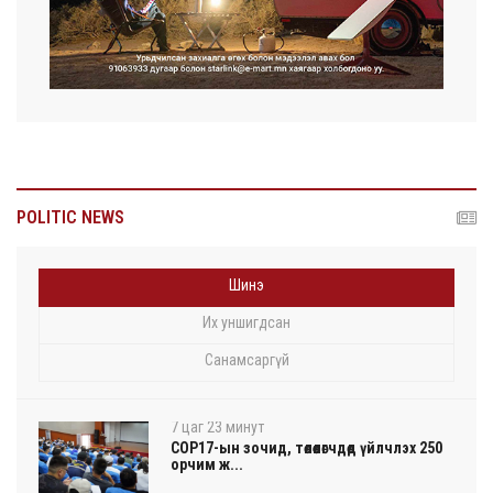
POLITIC NEWS
Шинэ
Их уншигдсан
Санамсаргүй
7 цаг 23 минут
COP17-ын зочид, төлөөлөгчдөд үйлчлэх 250
орчим ж...