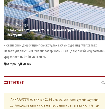
9 цаг 49 минут
Улаанбаатарт хоногт 250 м³ лаг боловсруулах үйлдвэр
байгуулна
Инженерийн дэд бүтцийг сайжруулах ажлын хүрээнд “Лаг хатаах,
шатаах үйлдвэр”-ийг Улаанбаатар хотын Төв цэвэрлэх байгууламжийн
урд хэсэгт, нийт 40 мянган ам ...
Дэлгэрэнгүй унших...
СЭТГЭГДЭЛ
АНХААРУУЛГА: УИХ-ын 2024 оны ээлжит сонгуулийн хуулийн
холбогдох заалтын хүрээнд тус сайтын сэтгэгдэл хэсгийг түр