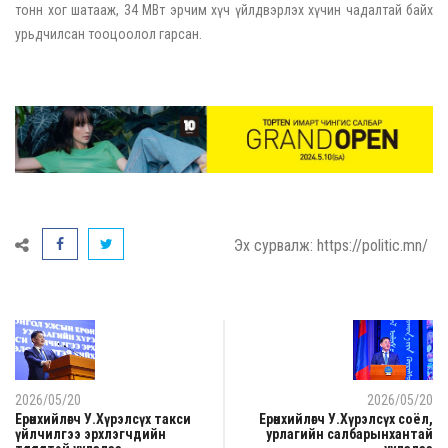
тонн хог шатааж, 34 МВт эрчим хүч үйлдвэрлэх хүчин чадалтай байх
урьдчилсан тооцоолол гарсан.
Эх сурвалж: https://politic.mn/
2026/05/20
2026/05/20
Ерөнхийлөгч У.Хүрэлсүх такси
Ерөнхийлөгч У.Хүрэлсүх соёл,
үйлчилгээ эрхлэгчдийн
урлагийн салбарынхантай