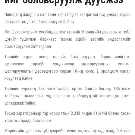
Нийслэлд жилд 1.5 сая тонн хог хаягдал гардаг бөгөөд үүнээс ердөө
25 хувийг нь дахин боловсруулж байна.
Хог шатааж эрчим хүч үйлдвэрлэх төслийг Морингийн давааны хогийн
цэгийг түшиглэн барихаар техник эдийн засгийн үндэслэлийг
боловсруулан батлагдсан.
Төслийн зураг төсөл, төсвийг боловсруулах, барих ашиглах,
шилжүүлэх төрлийн урьдчилсан шалгаруулалтын сонгон
шалгаруулалтыг дөрөвдүгээр сарын 16-нд нээж, 2 оролцогч санал
ирүүлээд байна.
Төслийн хүрээнд 158 нэгж талбар өртөж байгаа бөгөөд 135 нэгж
талбарыг чөлөөлсөн, үлдсэн нэгж талбаруудтай зөвшилцөх ажил
үргэлжилж байна.
Төсөл хэрэгжсэнээр гэр хорооллын 2,333 яндан байхгүй болно гэсэн
тооцоо гараад байгаа юм.
Морингийн давааны үйлдвэрийн хүчин чадлын хувьд, жилд 1.5 сая