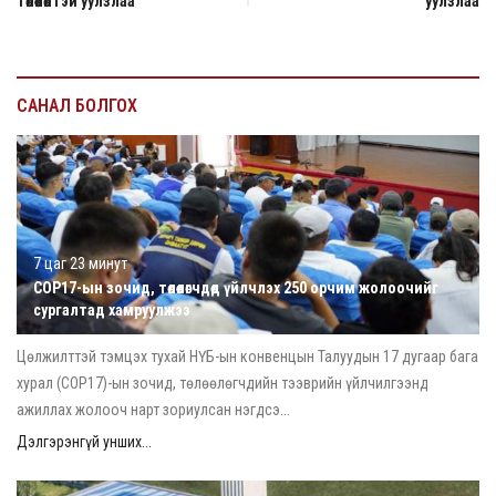
төлөөлөлтэй уулзлаа
уулзлаа
САНАЛ БОЛГОХ
7 цаг 23 минут
COP17-ын зочид, төлөөлөгчдөд үйлчлэх 250 орчим жолоочийг
сургалтад хамруулжээ
Цөлжилттэй тэмцэх тухай НҮБ-ын конвенцын Талуудын 17 дугаар бага
хурал (COP17)-ын зочид, төлөөлөгчдийн тээврийн үйлчилгээнд
ажиллах жолооч нарт зориулсан нэгдсэ...
Дэлгэрэнгүй унших...