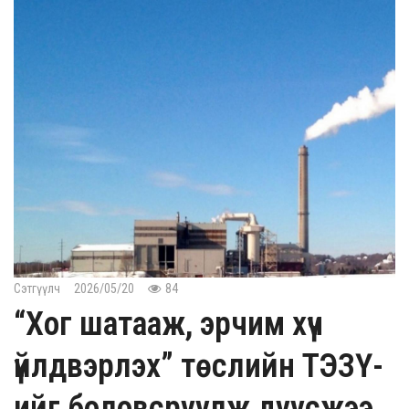
Сэтгүүлч
2026/05/20
84
“Хог шатааж, эрчим хүч
үйлдвэрлэх” төслийн ТЭЗҮ-
ийг боловсруулж дуусжээ