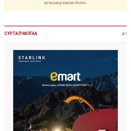
хугацаанд хаасан болно.
СУРТАЛЧИЛГАА