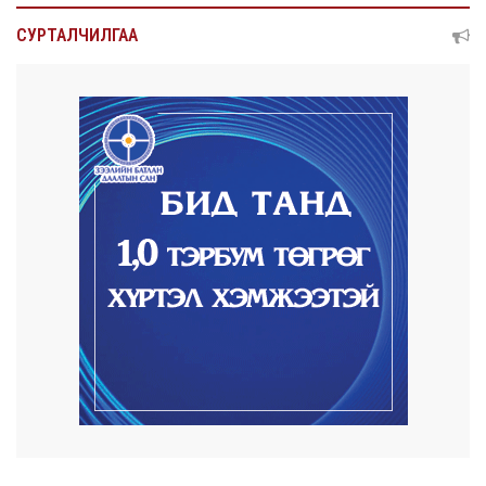
12 цаг 7 минут
Нийтийн тээврийн Ч:19А чиглэлийн
СУРТАЛЧИЛГАА
замналд түр хуг...
12 цаг 10 минут
Автомашины улсын дугаар сондгой
тоогоор төгссөн ...
12 цаг 14 минут
Улаанбаатарт өдөртөө 30 хэм дулаан
2026/08/06
Улсын чанартай хатуу хучилттай авто
замын талаас...
2026/08/06
Засгийн газар энэ оныг дуустал