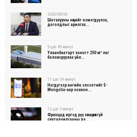
2026/08/06
Шатахууны нөөцийг нэмэгдүүлэх,
доголдлыг арилгах...
9 цаг 49 минут
Улаанбаатарт хоногт 250 м³ лаг
боловсруулах үйл...
11 цаг 59 минут
Нэгдүгээр ангийн элсэлтийг E-
Mongolia-аар зохион...
12 цаг 3 минут
Францад иргэд рүү зөвшөөрөлгүй
сурталчилгааны ду...