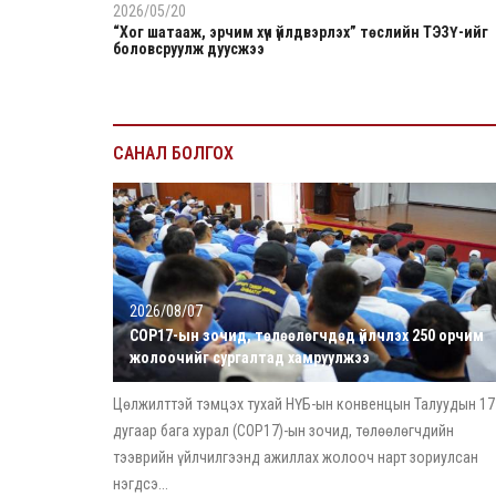
2026/05/20
“Хог шатааж, эрчим хүч үйлдвэрлэх” төслийн ТЭЗҮ-ийг
боловсруулж дуусжээ
САНАЛ БОЛГОХ
2026/08/07
COP17-ын зочид, төлөөлөгчдөд үйлчлэх 250 орчим
жолоочийг сургалтад хамруулжээ
Цөлжилттэй тэмцэх тухай НҮБ-ын конвенцын Талуудын 17
дугаар бага хурал (COP17)-ын зочид, төлөөлөгчдийн
тээврийн үйлчилгээнд ажиллах жолооч нарт зориулсан
нэгдсэ...