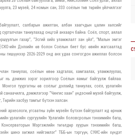
харьяа 26 соёлын байгууллага, аймаг, нийслэлийн Соёл урлаг, аялал
 чуулга, 23 музей, 24 номын сан, 333 соёлын төв төрийн үйлчилгээг
айгуулалт, салбарын ажилтан, албан хаагчдын цалин хөлсийг
 сурталчлан таниулахад онцгой анхаарч байна. Соёл, спорт, аялал
ршуулгын газар”, “Эсгий хийх уламжлалт зан үйл”, “Малын эмгэг
НЕСКО-ийн Дэлхийн өв болон Соёлын биет бус өвийн жагсаалтад
С
оны гишүүнээр 2026-2029 онд анх удаа сонгогдон ажиллах болсон
лчлан таниулах, соёлын өвөө хадгалах, хамгаалах, уламжлуулах,
лтыг нь дэмжих зэрэг зорилгоор Соёлын яамыг байгуулж байлаа.
 Монгол туургатны өв соёлыг дэлхийд таниулах, соёл, урлагийн
ий санаачилга, дэмжлэгээр “Чингис хаан” үндэсний музей байгуулж,
, Төрийн хасбуу тамгыг бүтээн залсан.
ий археологи, угсаатны зүйн музейн бүтээн байгуулалт ид өрнөж
мийн урлагийн сургуулийн Урлагийн боловсролын тэнхимийн багш,
 Консерваторын Мэргэжлийн төгөлдөр хуурын тэнхимийн багш,
зейн шинэ хөгжил нийгэмлэг” ТББ-ын тэргүүн, СУИС-ийн хүндэт