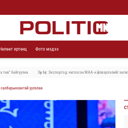
Чөлөөт ертөнц
Фото мэдээ
байгуулна.
Зүүн бүс: Экспортод чиглэсэн МАА-н үйлвэрлэлийг хөгжүүлэх 
н салбарынхантай уулзлаа
С