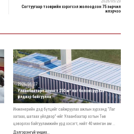
2026/05/20
Согтуугаар тээврийн хэрэгсэл жолоодсон 75 зөрчил
илэрчээ
2026/08/07
Улаанбаатарт хоногт 250 м³ лаг боловсруулах
үйлдвэр байгуулна
Инженерийн дэд бүтцийг сайжруулах ажлын хүрээнд “Лаг
хатаах, шатаах үйлдвэр”-ийг Улаанбаатар хотын Төв
цэвэрлэх байгууламжийн урд хэсэгт, нийт 40 мянган ам ...
Дэлгэрэнгүй унших...