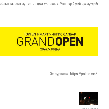
лын гавьяат зүтгэлтэн цол хүртээлээ. Мөн нэр бүхий эрхмүүдийг
Эх сурвалж: https://politic.mn/