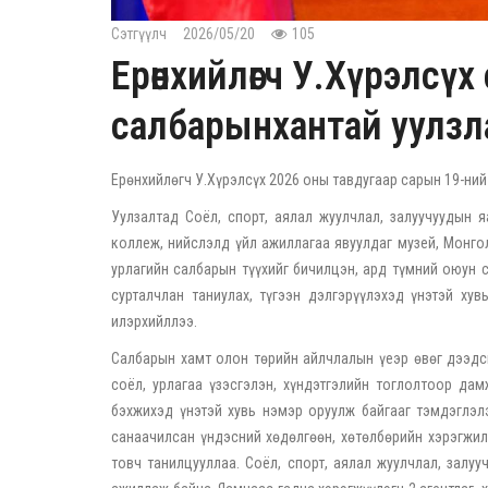
Сэтгүүлч
2026/05/20
105
Ерөнхийлөгч У.Хүрэлсүх
салбарынхантай уулзл
Ерөнхийлөгч У.Хүрэлсүх 2026 оны тавдугаар сарын 19-ний
Уулзалтад Соёл, спорт, аялал жуулчлал, залуучуудын яа
коллеж, нийслэлд үйл ажиллагаа явуулдаг музей, Монгол
урлагийн салбарын түүхийг бичилцэн, ард түмний оюун с
сурталчлан таниулах, түгээн дэлгэрүүлэхэд үнэтэй ху
илэрхийллээ.
Салбарын хамт олон төрийн айлчлалын үеэр өвөг дээдси
соёл, урлагаа үзэсгэлэн, хүндэтгэлийн тоглолтоор да
бэхжихэд үнэтэй хувь нэмэр оруулж байгааг тэмдэглэл
санаачилсан үндэсний хөдөлгөөн, хөтөлбөрийн хэрэгжилт
товч танилцууллаа. Соёл, спорт, аялал жуулчлал, залуу