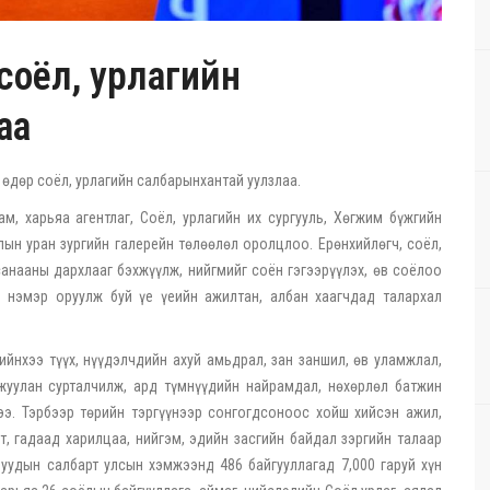
 соёл, урлагийн
аа
 өдөр соёл, урлагийн салбарынхантай уулзлаа.
м, харьяа агентлаг, Соёл, урлагийн их сургууль, Хөгжим бүжгийн
ын уран зургийн галерейн төлөөлөл оролцлоо. Ерөнхийлөгч, соёл,
анааны дархлааг бэхжүүлж, нийгмийг соён гэгээрүүлэх, өв соёлоо
вь нэмэр оруулж буй үе үеийн ажилтан, албан хаагчдад талархал
йнхээ түүх, нүүдэлчдийн ахуй амьдрал, зан заншил, өв уламжлал,
мжуулан сурталчилж, ард түмнүүдийн найрамдал, нөхөрлөл батжин
ээ. Тэрбээр төрийн тэргүүнээр сонгогдсоноос хойш хийсэн ажил,
, гадаад харилцаа, нийгэм, эдийн засгийн байдал зэргийн талаар
чуудын салбарт улсын хэмжээнд 486 байгууллагад 7,000 гаруй хүн