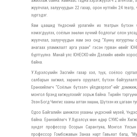
ажиллаж байна. Яамнаас гадна хэрэгжүүлэгч 2 агентлаг, 
жуулчлал, залуучуудын 22 газар, орон нутгийн 24 театр,
хүргэдэг.
Яам цаашид Үндэсний урлагийн их театрын бүтээн б
нэмэгдүүлэх, соёлын зөөлөн хүчний бодлогыг олон улсад
жуулчлал, залуучуудын яам энэ онд “Хүннү язгууртны о
анагаах уламжлалт арга ухаан” гэсэн гурван өвийг Ю
бүртгүүлнэ. Манай улс ЮНЕСКО-ийн Дэлхийн өвийн хоро
байна.
У.Хүрэлсүхийн Засгийн газар хэл, түүх, соёлоо сурта
салбарын хөгжил, хөрөнгө оруулалт, бүтээн байгуула
Ерөнхийлөгч “Соёлын бүтээлч үйлдвэрлэл”-ийг дэмжиж,
монгол брэнд хөгжүүлэхийг зорьж байна. Төрийн тэргүүн
Эзэн Богд Чингис хааны алтан хөшөө, Шүтээн их цагаан туг
Одоо Байгалийн шинжлэх ухааны үндэсний музей, Үндэсн
байна. Ерөнхийлөгч У.Хүрэлсүх мөн өдөр СУИС-ийн Хөгж
хүндэт профессор Осорын Сарантуяа, Монгол Улсын
профессор Гомбожавын Занаа нарт Гавьяат багш, “Му