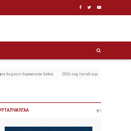
бодлого баримталж байна
2026 онд тусгай зориулалтаар агнах, барих а
УРТАЛЧИЛГАА