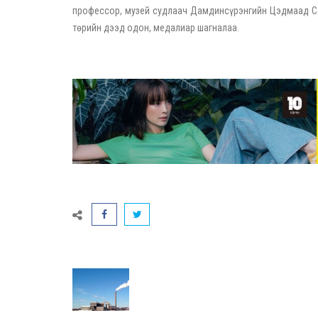
профессор, музей судлаач Дамдинсүрэнгийн Цэдмаад Соё
төрийн дээд одон, медалиар шагналаа.