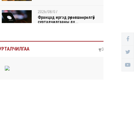
2026/08/07
Францад иргэд рүү зөвшөөрөлгүй
сурталчилгааны ду...
2026/08/07
Нийтийн тээврийн Ч:19А
УРТАЛЧИЛГАА
чиглэлийн замналд түр хуг...
2026/08/07
Автомашины улсын дугаар
сондгой тоогоор төгссөн ...
2026/08/07
Улаанбаатарт өдөртөө 30 хэм дулаан
2026/08/06
Улсын чанартай хатуу хучилттай авто
замын талаас...