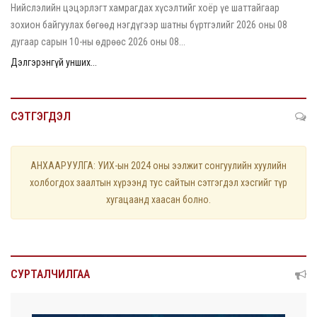
Нийслэлийн цэцэрлэгт хамрагдах хүсэлтийг хоёр үе шаттайгаар
зохион байгуулах бөгөөд нэгдүгээр шатны бүртгэлийг 2026 оны 08
дугаар сарын 10-ны өдрөөс 2026 оны 08...
Дэлгэрэнгүй унших...
СЭТГЭГДЭЛ
АНХААРУУЛГА: УИХ-ын 2024 оны ээлжит сонгуулийн хуулийн
холбогдох заалтын хүрээнд тус сайтын сэтгэгдэл хэсгийг түр
хугацаанд хаасан болно.
СУРТАЛЧИЛГАА