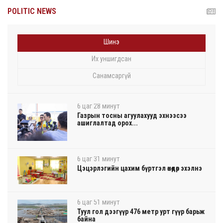
POLITIC NEWS
Шинэ
Их уншигдсан
Санамсаргүй
6 цаг 28 минут
Газрын тосны агуулахууд эхнээсээ
ашиглалтад орох...
6 цаг 31 минут
Цэцэрлэгийн цахим бүртгэл өнөөдөр эхэлнэ
6 цаг 51 минут
Туул гол дээгүүр 476 метр урт гүүр барьж
байна