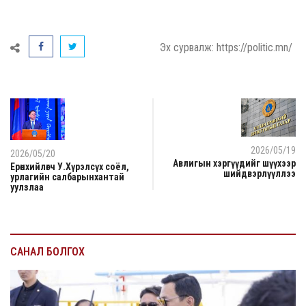
Эх сурвалж: https://politic.mn/
2026/05/19
2026/05/20
Авлигын хэргүүдийг шүүхээр
Ерөнхийлөгч У.Хүрэлсүх соёл,
шийдвэрлүүллээ
урлагийн салбарынхантай
уулзлаа
САНАЛ БОЛГОХ