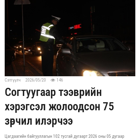
Сэтгүүлч
2026/05/20
146
Согтуугаар тээврийн
хэрэгсэл жолоодсон 75
зөрчил илэрчээ
Цагдаагийн байгууллагын 102 тусгай дугаарт 2026 оны 05 дугаар