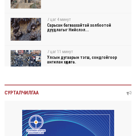
7 цаг 4 минут
Сарьсан багваахайтай холбоотой
дуудлагыг Нийслэл...
7 цаг 11 минут
Улсын дугаарын тэгш, сондгойгоор
ангилан хөдөлгө...
7 цаг 17 минут
Нарантуул, Дүнжингарав, Шинэ 100 айл
СУРТАЛЧИЛГАА
худалдааны ...
7 цаг 20 минут
КОП17-д ажиллах онцгой байдлын
бүрэлдэхүүн хамта...