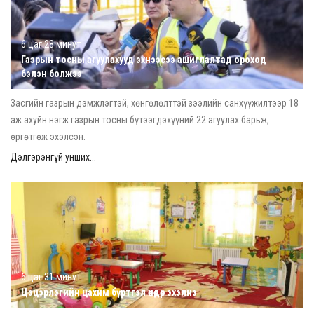
6 цаг 28 минут
Газрын тосны агуулахууд эхнээсээ ашиглалтад ороход
бэлэн болжээ
Засгийн газрын дэмжлэгтэй, хөнгөлөлттэй зээлийн санхүүжилтээр 18
аж ахуйн нэгж газрын тосны бүтээгдэхүүний 22 агуулах барьж,
өргөтгөж эхэлсэн.
Дэлгэрэнгүй унших...
6 цаг 31 минут
Цэцэрлэгийн цахим бүртгэл өнөөдөр эхэлнэ