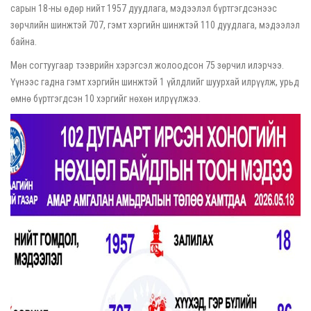
сарын 18-ны өдөр нийт 1957 дуудлага, мэдээлэл бүртгэгдсэнээс
зөрчлийн шинжтэй 707, гэмт хэргийн шинжтэй 110 дуудлага, мэдээлэл
байна.
Мөн согтуугаар тээврийн хэрэгсэл жолоодсон 75 зөрчил илэрчээ.
Үүнээс гадна гэмт хэргийн шинжтэй 1 үйлдлийг шуурхай илрүүлж, урьд
өмнө бүртгэгдсэн 10 хэргийг нөхөн илрүүлжээ.