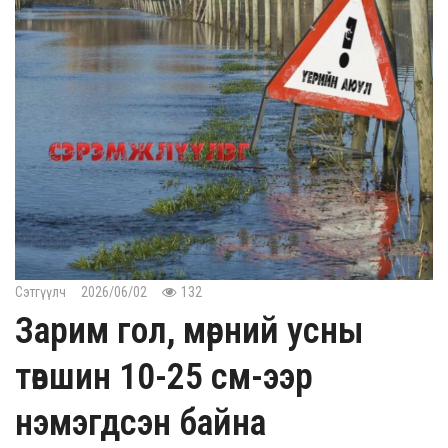
Сэтгүүлч
2026/06/02
132
Зарим гол, мөрний усны
төвшин 10-25 см-ээр
нэмэгдсэн байна