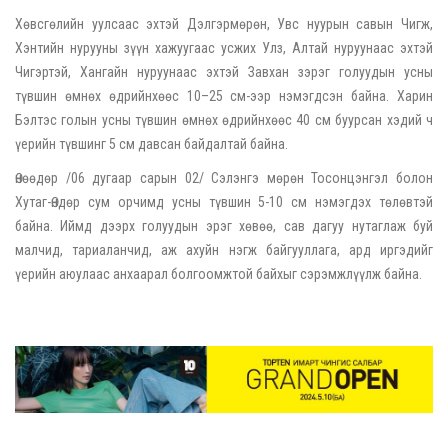
Хөвсгөлийн уулсаас эхтэй Дэлгэрмөрөн, Увс нуурын савын Чигж,
Хэнтийн нурууны зүүн хажуугаас усжих Улз, Алтай нуруунаас эхтэй
Чигэртэй, Хангайн нуруунаас эхтэй Завхан зэрэг голуудын усны
түвшин өмнөх өдрийнхөөс 10–25 см-ээр нэмэгдсэн байна. Харин
Бэлтэс голын усны түвшин өмнөх өдрийнхөөс 40 см буурсан хэдий ч
үерийн түвшинг 5 см давсан байдалтай байна.
Өнөөдөр /06 дугаар сарын 02/ Сэлэнгэ мөрөн Тосонцэнгэл болон
Хутаг-Өндөр сум орчимд усны түвшин 5-10 см нэмэгдэх төлөвтэй
байна. Иймд дээрх голуудын эрэг хөвөө, сав дагуу нутаглаж буй
малчид, тариаланчид, аж ахуйн нэгж байгууллага, ард иргэдийг
үерийн аюулаас анхаарал болгоомжтой байхыг сэрэмжлүүлж байна.