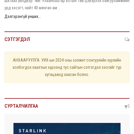
шатаах үйлдвэр”-ийг Улаанбаатар хотын Төв цэвэрлэх байгууламжийн
урд хэсэгт, нийт 40 мянган ам ...
Дэлгэрэнгүй унших...
СЭТГЭГДЭЛ
АНХААРУУЛГА: УИХ-ын 2024 оны ээлжит сонгуулийн хуулийн
холбогдох заалтын хүрээнд тус сайтын сэтгэгдэл хэсгийг түр
хугацаанд хаасан болно.
СУРТАЛЧИЛГАА