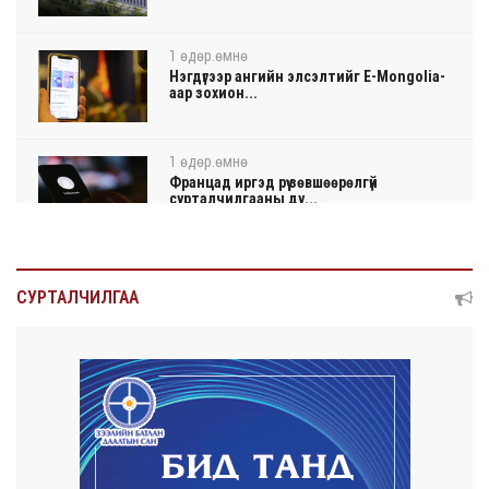
1 өдөр.өмнө
Нэгдүгээр ангийн элсэлтийг E-Mongolia-
аар зохион...
1 өдөр.өмнө
Францад иргэд рүү зөвшөөрөлгүй
сурталчилгааны ду...
1 өдөр.өмнө
Нийтийн тээврийн Ч:19А чиглэлийн
СУРТАЛЧИЛГАА
замналд түр хуг...
1 өдөр.өмнө
Автомашины улсын дугаар сондгой
тоогоор төгссөн ...