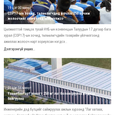
19 цаг 30 минут
COP17-ын зочид, төлөөлөгчдөд үйлчлэх 250 орчим
жолоочийг сургалтад хамруулжээ
Цөлжилттэй тэмцэх тухай НҮБ-ын конвенцын Талуудын 17 дугаар бага
хурал (COP17)-ын зочид, төлөөлөгчдийн тээврийн үйлчилгээнд
ажиллах жолооч нарт зориулсан нэгдсэ...
Дэлгэрэнгүй унших...
21 цаг 56 минут
Улаанбаатарт хоногт 250 м³ лаг боловсруулах үйлдвэр
байгуулна
Инженерийн дэд бүтцийг сайжруулах ажлын хүрээнд “Лаг хатаах,