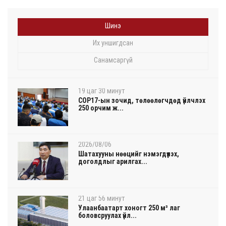
Шинэ
Их уншигдсан
Санамсаргүй
19 цаг 30 минут
COP17-ын зочид, төлөөлөгчдөд үйлчлэх
250 орчим ж...
2026/08/06
Шатахууны нөөцийг нэмэгдүүлэх,
доголдлыг арилгах...
21 цаг 56 минут
Улаанбаатарт хоногт 250 м³ лаг
боловсруулах үйл...