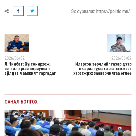
Эх сурвалж: https://politic.mn/
2026/06/02
2026/06/02
Л.Чинбат: Хүн сонирхож,
Илэрсэн зөрчлийг газар дээр
сэтгэл зүрхээ зориулсан
нь арилгуулах арга хэмжээг
зүйлдээ л амжилт гаргадаг
хэрэгжүүлэх зааварчилгаа өглөө
САНАЛ БОЛГОХ