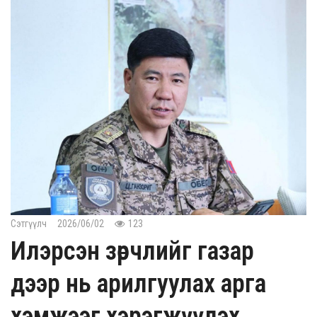
Сэтгүүлч
2026/06/02
123
Илэрсэн зөрчлийг газар
дээр нь арилгуулах арга
хэмжээг хэрэгжүүлэх