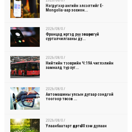
Нэгдүгээр ангийн элсэлтийг E-
Mongolia-аар зохион...
2026/08/07
Францад иргэд рүү зөвшөөрөлгүй
сурталчилгааны ду...
2026/08/07
Нийтийн тээврийн Ч:19А чиглэлийн
замналд түр хуг...
2026/08/07
Автомашины улсын дугаар сондгой
тоогоор төгссөн ...
2026/08/07
Улаанбаатарт өдөртөө 30 хэм дулаан