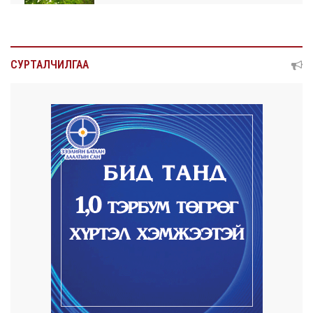
20 цаг 25 минут
Улсын чанартай хатуу хучилттай авто
замын талаас...
СУРТАЛЧИЛГАА
20 цаг 29 минут
Засгийн газар энэ оныг дуустал
санхүүгийн хэмнэл...
20 цаг 58 минут
Шатахууны импортын гаалийн албан
татварыг 2027 о...
21 цаг 7 минут
Стратегийн нөөцийн барааны хяналтыг
цахим систем...