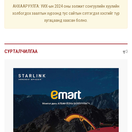
АНХААРУУЛГА: УИХ-ын 2024 оны ээлжит сонгуулийн хуулийн
холбогдох заалтын хүрээнд тус сайтын сэтгэгдэл хэсгийг түр
хугацаанд хаасан болно.
СУРТАЛЧИЛГАА