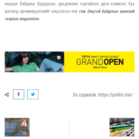
нөхцөл байдлыг бууруулах, урьдчилан сэргийлэх арга хэмжээг бүх
шатанд эрчимжүүлэхийг онцолсон юм
гэж Онцгой байдлын ерөнхий
газраас мэдээллээ.
Эх сурвалж: https://politic.mn/