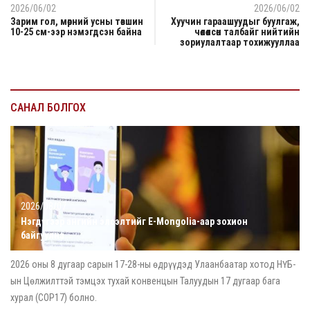
2026/06/02
2026/06/02
Зарим гол, мөрний усны төвшин
Хуучин гараашуудыг буулгаж,
10-25 см-ээр нэмэгдсэн байна
чөлөөлсөн талбайг нийтийн
зориулалтаар тохижууллаа
САНАЛ БОЛГОХ
2026/08/07
Нэгдүгээр ангийн элсэлтийг E-Mongolia-аар зохион
байгуулна
2026 оны 8 дугаар сарын 17-28-ны өдрүүдэд Улаанбаатар хотод НҮБ-
ын Цөлжилттэй тэмцэх тухай конвенцын Талуудын 17 дугаар бага
хурал (COP17) болно.