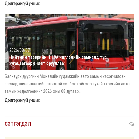
Дэлгэрэнгүй унших...
2026/08/07
Нийтийн тээврийн Ч:19А чиглэлийн замналд түр
хугацаагаар өөрчлөлт орууллаа
Баянзүрх дүүргийн Монелийн гудамжийн авто замын хэсэгчилсэн
засвар, шинэчлэлтийн ажилтай холбоотойгоор тухайн хэсгийн авто
замын хөдөлгөөнийг 2026 оны 08 дугаар...
Дэлгэрэнгүй унших...
СЭТГЭГДЭЛ