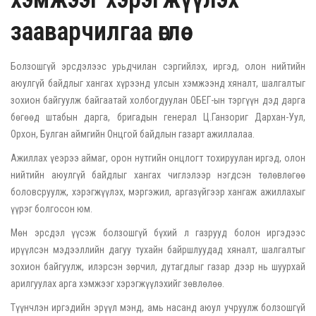
зааварчилгаа өглөө
Болзошгүй эрсдэлээс урьдчилан сэргийлэх, иргэд, олон нийтийн
аюулгүй байдлыг хангах хүрээнд улсын хэмжээнд хяналт, шалгалтыг
зохион байгуулж байгаатай холбогдуулан ОБЕГ-ын тэргүүн дэд дарга
бөгөөд штабын дарга, бригадын генерал Ц.Ганзориг Дархан-Уул,
Орхон, Булган аймгийн Онцгой байдлын газарт ажиллалаа.
Ажиллах үеэрээ аймаг, орон нутгийн онцлогт тохируулан иргэд, олон
нийтийн аюулгүй байдлыг хангах чиглэлээр нэгдсэн төлөвлөгөө
боловсруулж, хэрэгжүүлэх, мэргэжил, аргазүйгээр хангаж ажиллахыг
үүрэг болгосон юм.
Мөн эрсдэл үүсэж болзошгүй бүхий л газрууд болон иргэдээс
ирүүлсэн мэдээллийн дагуу тухайн байршлуудад хяналт, шалгалтыг
зохион байгуулж, илэрсэн зөрчил, дутагдлыг газар дээр нь шуурхай
арилгуулах арга хэмжээг хэрэгжүүлэхийг зөвлөлөө.
Түүнчлэн иргэдийн эрүүл мэнд, амь насанд аюул учруулж болзошгүй