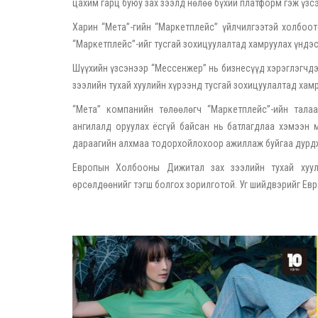
цахим гарц буюу зах зээлд нөлөө бүхий платформ гэж үз
Харин “Мета”-гийн “Маркетплейс” үйлчилгээтэй холбоо
“Маркетплейс”-ийг тусгай зохицуулалтад хамруулах үндэс
Шүүхийн үзсэнээр “Мессенжер” нь бизнесүүд хэрэглэгчдэ
зээлийн тухай хуулийн хүрээнд тусгай зохицуулалтад хамр
“Мета” компанийн төлөөлөгч “Маркетплейс”-ийн тала
ангилалд оруулах ёсгүй байсан нь батлагдлаа хэмээн 
дараагийн алхмаа тодорхойлохоор ажиллаж буйгаа дурд
Европын Холбооны Дижитал зах зээлийн тухай хуул
өрсөлдөөнийг тэгш болгох зорилготой. Уг шийдвэрийг Е