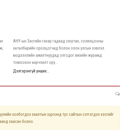
2026/08/04
АНУ гадаад оюутан, сэтгүүлчдийн визийн журмыг
чангатгана
ан
АНУ-ын Засгийн газар гадаад оюутан, солилцооны
ж,
хөтөлбөрийн оролцогчид болон олон улсын хэвлэл
мэдээллийн ажилтнуудад олгодог визийн журамд
томоохон өөрчлөлт ору...
Дэлгэрэнгүй унших...
лийн холбогдох заалтын хүрээнд тус сайтын сэтгэгдэл хэсгийг
цаанд хаасан болно.