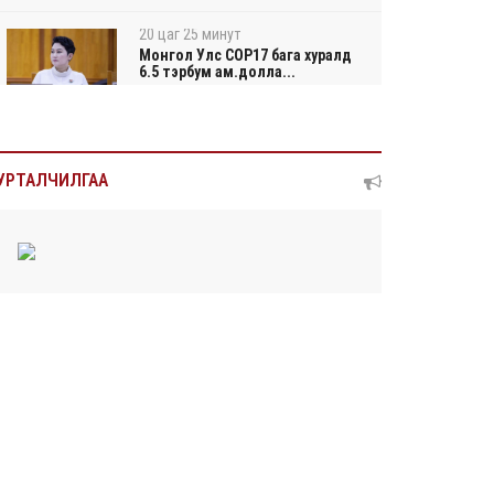
20 цаг 25 минут
Монгол Улс COP17 бага хуралд
6.5 тэрбум ам.долла...
20 цаг 29 минут
“Улаанбаатар трам” төсөл
УРТАЛЧИЛГАА
хэрэгжсэнээр жилд 4...
20 цаг 47 минут
Автомашины улсын дугаар тэгш тоогоор
төгссөн бол...
20 цаг 51 минут
Улаанбаатарт өдөртөө 29 хэм дулаан
2026/08/05
Прокурорын байгууллага өнгөрсөн долоо
хоногт 29,...
2026/08/05