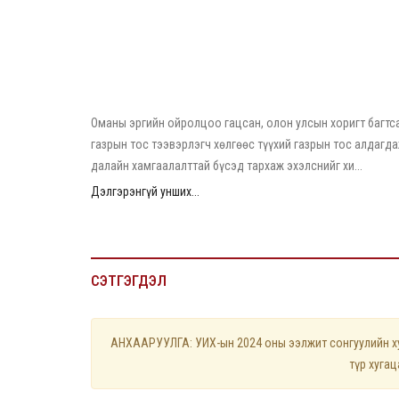
2026/08/04
Оманы эргийн ойролцоо гацсан газрын тос
тээвэрлэгч хөлгөөс тос алдагдаж эхэлжээ
Оманы эргийн ойролцоо гацсан, олон улсын хоригт багтс
газрын тос тээвэрлэгч хөлгөөс түүхий газрын тос алдагда
далайн хамгаалалттай бүсэд тархаж эхэлснийг хи...
Дэлгэрэнгүй унших...
СЭТГЭГДЭЛ
АНХААРУУЛГА: УИХ-ын 2024 оны ээлжит сонгуулийн хуу
түр хуга