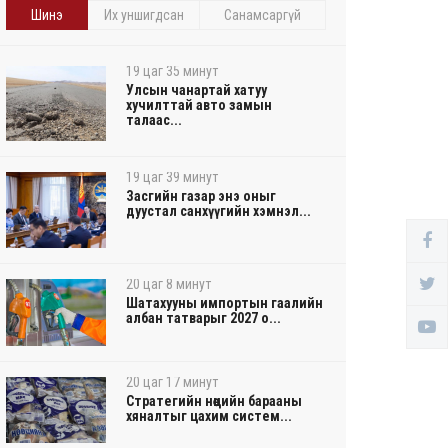
Шинэ
Их уншигдсан
Санамсаргүй
19 цаг 35 минут
Улсын чанартай хатуу
хучилттай авто замын
талаас...
19 цаг 39 минут
Засгийн газар энэ оныг
дуустал санхүүгийн хэмнэл...
20 цаг 8 минут
Шатахууны импортын гаалийн
албан татварыг 2027 о...
20 цаг 17 минут
Стратегийн нөөцийн барааны
хяналтыг цахим систем...