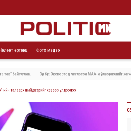
Чөлөөт ертөнц
Фото мэдээ
в” байгуулна.
Зүүн бүс: Экспортод чиглэсэн МАА-н үйлвэрлэлийг хөгжүүл
”-ийн талаарх шийдвэрийг хэвээр үлдээлээ
С