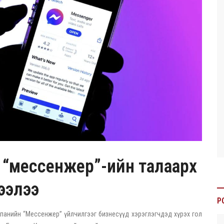
 “мессенжер”-ийн талаарх
ээлээ
P
анийн “Мессенжер” үйлчилгээг бизнесүүд хэрэглэгчдэд хүрэх гол