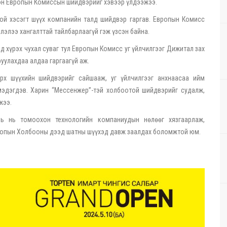
сэн Европын Комиссын шийдвэрийг хэвээр үлдээжээ.
той хэсэгт шүүх компанийн талд шийдвэр гаргав. Европын Комисс
лэлээ хангалттай тайлбарлаагүй гэж үзсэн байна.
д хүрэх чухал суваг тул Европын Комисс уг үйлчилгээг Дижитал зах
уулахдаа алдаа гаргаагүй аж.
арх шүүхийн шийдвэрийг сайшааж, уг үйлчилгээг анхнаасаа ийм
мэдэгдэв. Харин “Мессенжер”-тэй холбоотой шийдвэрийг судалж,
жээ.
ь нь томоохон технологийн компаниудын нөлөөг хязгаарлаж,
вропын Холбооны дээд шатны шүүхэд давж заалдах боломжтой юм.