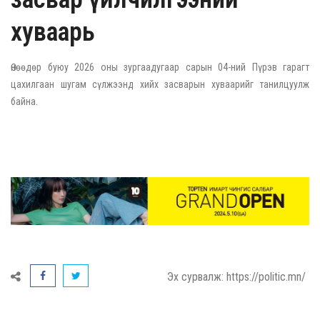
хуваарь
Өнөөдөр буюу 2026 оны зургаадугаар сарын 04-ний Пүрэв гарагт
цахилгаан шугам сүлжээнд хийх засварын хуваарийг танилцуулж
байна.
Эх сурвалж: https://politic.mn/