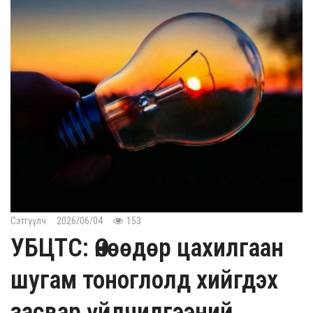
Сэтгүүлч
2026/06/04
153
УБЦТС: Өнөөдөр цахилгаан
шугам тоноглолд хийгдэх
засвар үйлчилгээний