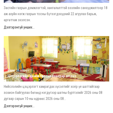
Засгийн газрын дэмжлэгтэй, хөнгөлөлттэй зээлийн санхүүжилтээр 18
аж ахуйн нэгж газрын тосны бүтээгдэхүүний 22 агуулах барьж,
өргөтгөж эхэлсэн.
Дэлгэрэнгүй унших...
8 цаг 31 минут
Цэцэрлэгийн цахим бүртгэл өнөөдөр эхэлнэ
Нийслэлийн цэцэрлэгт хамрагдах хүсэлтийг хоёр үе шаттайгаар
зохион байгуулах бөгөөд нэгдүгээр шатны бүртгэлийг 2026 оны 08
дугаар сарын 10-ны өдрөөс 2026 оны 08...
Дэлгэрэнгүй унших...