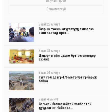
Их уншигдсан
Санамсаргүй
8 цаг 28 минут
Газрын тосны агуулахууд эхнээсээ
ашиглалтад орох...
8 цаг 31 минут
Цэцэрлэгийн цахим бүртгэл өнөөдөр
эхэлнэ
8 цаг 51 минут
Туул гол дээгүүр 476 метр урт гүүр барьж
байна
9 цаг 4 минут
Сарьсан багваахайтай холбоотой
дуудлагыг Нийслэл...