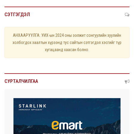
СЭТГЭГДЭЛ
АНХААРУУЛГА: УИХ-ын 2024 оны ээлжит сонгуулийн хуулийн
холбогдох заалтын хүрээнд тус сайтын сэтгэгдэл хэсгийг түр
хугацаанд хаасан болно.
СУРТАЛЧИЛГАА