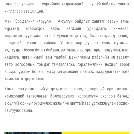
гэмтлээс урьдчилан сэргийлэх, хөдөлмөрийн аюулгүй байдлыг хангах
чиглэлээр зөвшилцөв.
Мөн “Эрсдэлийг илрүүлж – Аюулгүй байдлыг хангая” сарын аяны
хүрээнд холбогдох алба, нэгжийн удирдлага, инженер,
мэргэжилтнүүд хамтран байгууллагын дотоод болон гадаад орчинд
эрсдэлийн үнэлгээ хийлээ. Үнэлгээгээр дулаан, усны шугамын
худгуудын бүрэн бүтэн байдал, автомашины орц гарц, налуу зам, шат,
хашлага, явган хүний зам талбай, цахилгааны кабелийн ил гаралт,
авто зогсоолын тэмдэг тэмдэглэгээ, гэрэлтүүлгийн нөхцөл зэрэг
эрсдэл үүсгэж болзошгүй хүчин зүйлсийг шалгаж, шаардлагатай арга
хэмжээг тодорхойлов.
Хамтарсан үнэлгээний үр дүнд илэрсэн эрсдэл, зөрчлийг арилгах арга
хэмжээний төлөвлөгөөг боловсруулан хэрэгжүүлж эхэлсэн бөгөөд
аюулгүй орчныг бүрдүүлэх ажлыг үе шаттайгаар үргэлжлүүлэн зохион
байгуулж байна.