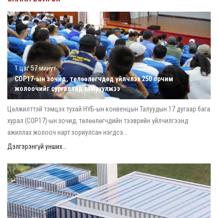
1 цаг 57 минут
COP17-ын зочид, төлөөлөгчдөд үйлчлэх 250 орчим
жолоочийг сургалтад хамруулжээ
Цөлжилттэй тэмцэх тухай НҮБ-ын конвенцын Талуудын 17 дугаар бага
хурал (COP17)-ын зочид, төлөөлөгчдийн тээврийн үйлчилгээнд
ажиллах жолооч нарт зориулсан нэгдсэ...
Дэлгэрэнгүй унших...