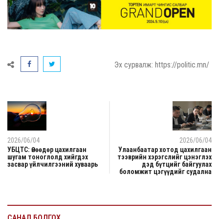
Эх сурвалж: https://politic.mn/
2026/06/04
2026/06/04
УБЦТС: Өнөөдөр цахилгаан
Улаанбаатар хотод цахилгаан
шугам тоноглолд хийгдэх
тээврийн хэрэгслийг цэнэглэх
засвар үйлчилгээний хуваарь
дэд бүтцийг байгуулах
боломжит цэгүүдийг судална
САНАЛ БОЛГОХ