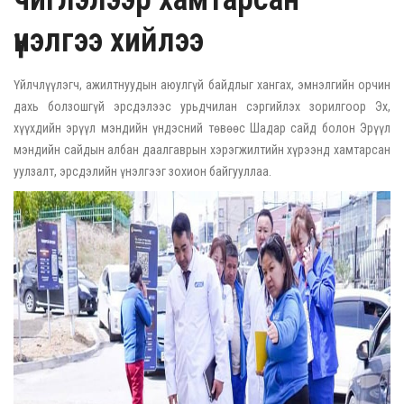
үнэлгээ хийлээ
Үйлчлүүлэгч, ажилтнуудын аюулгүй байдлыг хангах, эмнэлгийн орчин
дахь болзошгүй эрсдэлээс урьдчилан сэргийлэх зорилгоор Эх,
хүүхдийн эрүүл мэндийн үндэсний төвөөс Шадар сайд болон Эрүүл
мэндийн сайдын албан даалгаврын хэрэгжилтийн хүрээнд хамтарсан
уулзалт, эрсдэлийн үнэлгээг зохион байгууллаа.