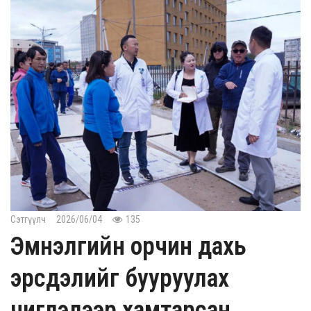
Сэтгүүлч
2026/06/04
135
Эмнэлгийн орчин дахь
эрсдэлийг бууруулах
чиглэлээр хамтарсан