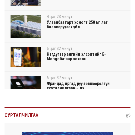
4 цаг 23 минут
Улаанбаатарт хоногт 250 м³ лаг
боловсруулах үйл...
6 цаг 32 минут
Нэгдүгээр ангийн элсэлтийг E-
Mongolia-аар зохион...
6 цаг 37 минут
Францад иргэд рүү зөвшөөрөлгүй
сурталчилгааны ду...
6 цаг 41 минут
Нийтийн тээврийн Ч:19А чиглэлийн
СУРТАЛЧИЛГАА
замналд түр хуг...