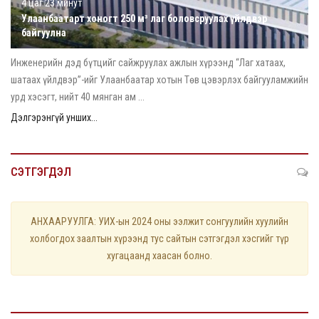
4 цаг 23 минут
Улаанбаатарт хоногт 250 м³ лаг боловсруулах үйлдвэр
байгуулна
Инженерийн дэд бүтцийг сайжруулах ажлын хүрээнд “Лаг хатаах,
шатаах үйлдвэр”-ийг Улаанбаатар хотын Төв цэвэрлэх байгууламжийн
урд хэсэгт, нийт 40 мянган ам ...
Дэлгэрэнгүй унших...
СЭТГЭГДЭЛ
АНХААРУУЛГА: УИХ-ын 2024 оны ээлжит сонгуулийн хуулийн
холбогдох заалтын хүрээнд тус сайтын сэтгэгдэл хэсгийг түр
хугацаанд хаасан болно.