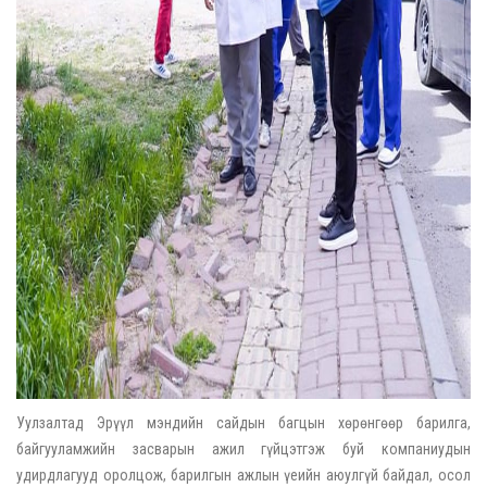
Уулзалтад Эрүүл мэндийн сайдын багцын хөрөнгөөр барилга,
байгууламжийн засварын ажил гүйцэтгэж буй компаниудын
удирдлагууд оролцож, барилгын ажлын үеийн аюулгүй байдал, осол