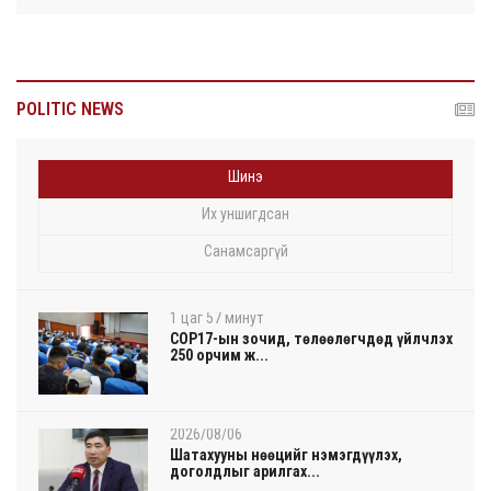
POLITIC NEWS
Шинэ
Их уншигдсан
Санамсаргүй
1 цаг 57 минут
COP17-ын зочид, төлөөлөгчдөд үйлчлэх
250 орчим ж...
2026/08/06
Шатахууны нөөцийг нэмэгдүүлэх,
доголдлыг арилгах...