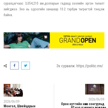
суралцагчаас 3,054,210 ам.долларын гадаад зээлийн эргэн төлөлт
хийгджээ. Энэ нь одоогийн ханшаар 10.2 тэрбум төгрөгтэй тэнцэж
байна.
Эх сурвалж: https://politic.mn/
2026/06/09
2026/06/09
Орон нутгийн нөхөн сонгуульд
Монгол, Швейцарын
92 нэр дэвшигч өрсөлдөнө