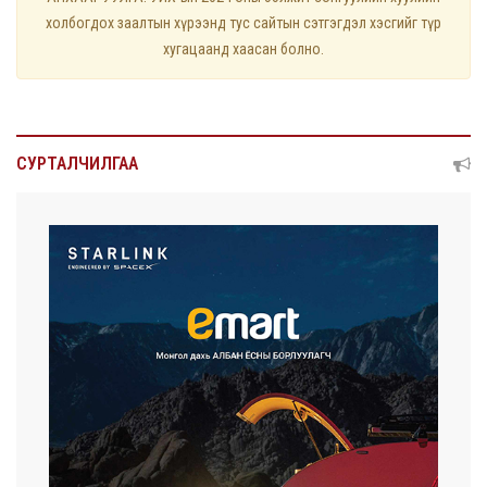
холбогдох заалтын хүрээнд тус сайтын сэтгэгдэл хэсгийг түр
хугацаанд хаасан болно.
СУРТАЛЧИЛГАА