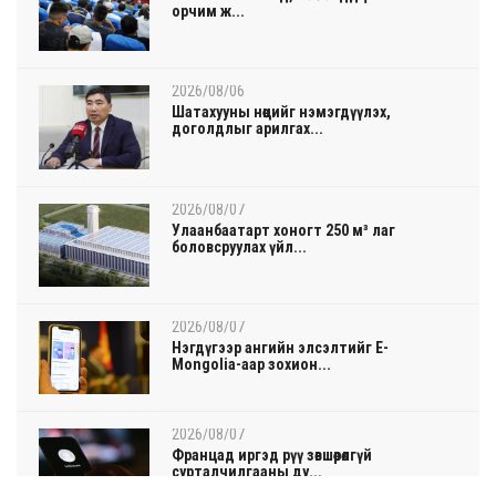
орчим ж...
2026/08/06
Шатахууны нөөцийг нэмэгдүүлэх,
доголдлыг арилгах...
2026/08/07
Улаанбаатарт хоногт 250 м³ лаг
боловсруулах үйл...
2026/08/07
Нэгдүгээр ангийн элсэлтийг E-
Mongolia-аар зохион...
2026/08/07
Францад иргэд рүү зөвшөөрөлгүй
сурталчилгааны ду...