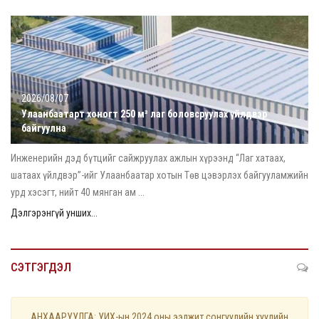
2026/08/07
Улаанбаатарт хоногт 250 м³ лаг боловсруулах үйлдвэр
байгуулна
Инженерийн дэд бүтцийг сайжруулах ажлын хүрээнд “Лаг хатаах,
шатаах үйлдвэр”-ийг Улаанбаатар хотын Төв цэвэрлэх байгууламжийн
урд хэсэгт, нийт 40 мянган ам ...
Дэлгэрэнгүй унших...
СЭТГЭГДЭЛ
АНХААРУУЛГА: УИХ-ын 2024 оны ээлжит сонгуулийн хуулийн