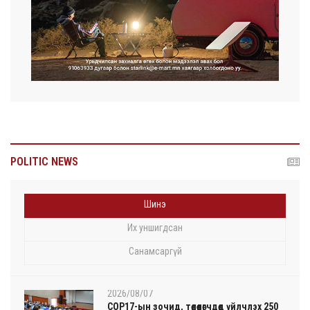
POLITIC NEWS
Шинэ
Их уншигдсан
Санамсаргүй
2026/08/07
COP17-ын зочид, төлөөлөгчдөд үйлчлэх 250