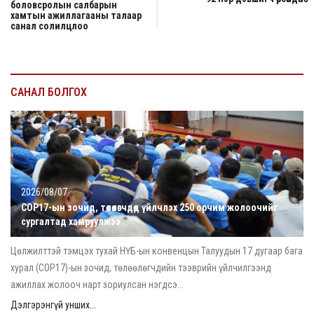
боловсролын салбарын
хамтын ажиллагааны талаар
санал солилцлоо
САНАЛ БОЛГОХ
2026/08/07
COP17-ын зочид, төлөөлөгчдөд үйлчлэх 250 орчим жолоочийг
сургалтад хамруулжээ
Цөлжилттэй тэмцэх тухай НҮБ-ын конвенцын Талуудын 17 дугаар бага
хурал (COP17)-ын зочид, төлөөлөгчдийн тээврийн үйлчилгээнд
ажиллах жолооч нарт зориулсан нэгдсэ...
Дэлгэрэнгүй унших...