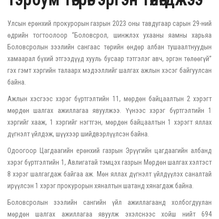
Улсын ерөнхий прокурорын газрын 2023 оны тавдугаар сарын 29-ний
өдрийн тогтоолоор “Боловсрол, шинжлэх ухааны яамны харьяа
Боловсролын зээлийн сангаас төрийн өндөр албан тушаалтнуудын
хамаарал бүхий этгээдүүд хууль бусаар тэтгэлэг авч, эргэн төлөөгүй”
гэх гэмт хэргийн талаарх мэдээллийг шалгах ажлын хэсэг байгуулсан
байна.
Ажлын хэсгээс хэрэг бүртгэлтийн 11, мөрдөн байцаалтын 2 хэрэгт
мөрдөн шалгах ажиллагаа явуулжээ. Үүнээс хэрэг бүртгэлтийн 1
хэргийг хааж, 1 хэргийг нэгтгэн, мөрдөн байцаалтын 1 хэрэгт яллах
дүгнэлт үйлдэж, шүүхээр шийдвэрлүүлсэн байна.
Одоогоор Цагдаагийн ерөнхий газрын Эрүүгийн цагдаагийн албанд
хэрэг бүртгэлтийн 1, Авлигатай тэмцэх газрын Мөрдөн шалгах хэлтэст
8 хэрэг шалгагдаж байгаа аж. Мөн яллах дүгнэлт үйлдүүлэх саналтай
ирүүлсэн 1 хэрэг прокурорын хяналтын шатанд хянагдаж байна.
Боловсролын зээлийн сангийн үйл ажиллагаанд холбогдуулан
мөрдөн шалгах ажиллагаа явуулж эхэлснээс хойш нийт 694