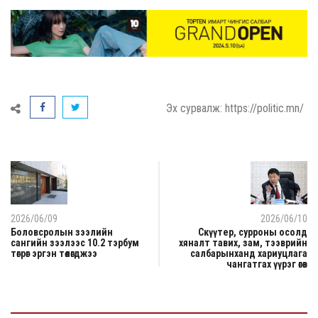
Эх сурвалж: https://politic.mn/
2026/06/09
2026/06/10
Боловсролын зээлийн
Скүүтер, сурроны осолд
сангийн зээлээс 10.2 тэрбум
хяналт тавих, зам, тээврийн
төгрөг эргэн төлөгджээ
салбарынханд хариуцлага
чангатгах үүрэг өгөв