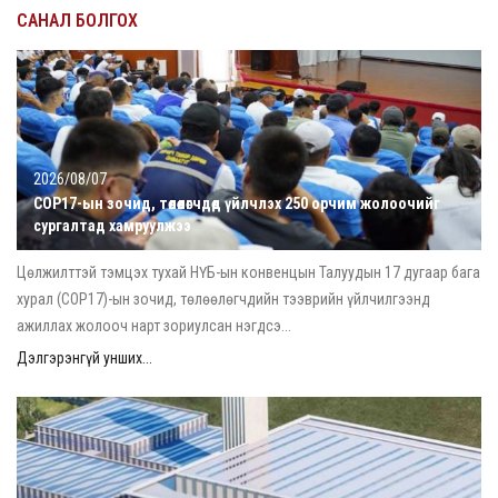
САНАЛ БОЛГОХ
2026/08/07
COP17-ын зочид, төлөөлөгчдөд үйлчлэх 250 орчим жолоочийг
сургалтад хамруулжээ
Цөлжилттэй тэмцэх тухай НҮБ-ын конвенцын Талуудын 17 дугаар бага
хурал (COP17)-ын зочид, төлөөлөгчдийн тээврийн үйлчилгээнд
ажиллах жолооч нарт зориулсан нэгдсэ...
Дэлгэрэнгүй унших...