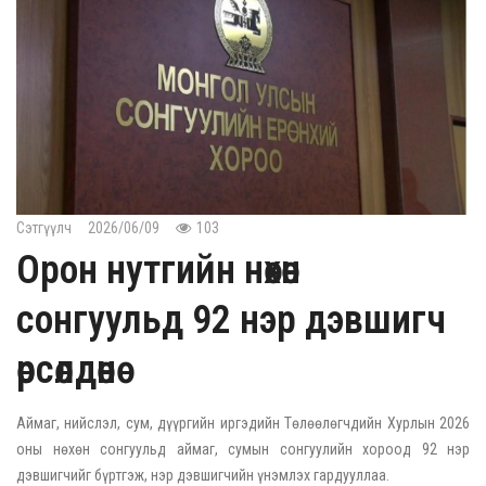
Сэтгүүлч
2026/06/09
103
Орон нутгийн нөхөн
сонгуульд 92 нэр дэвшигч
өрсөлдөнө
Аймаг, нийслэл, сум, дүүргийн иргэдийн Төлөөлөгчдийн Хурлын 2026
оны нөхөн сонгуульд аймаг, сумын сонгуулийн хороод 92 нэр
дэвшигчийг бүртгэж, нэр дэвшигчийн үнэмлэх гардууллаа.