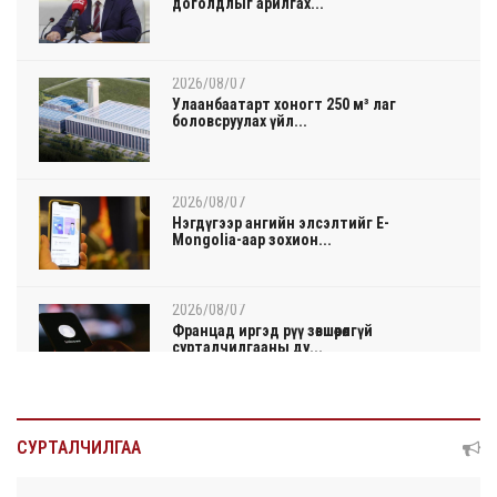
доголдлыг арилгах...
2026/08/07
Улаанбаатарт хоногт 250 м³ лаг
боловсруулах үйл...
2026/08/07
Нэгдүгээр ангийн элсэлтийг E-
Mongolia-аар зохион...
2026/08/07
Францад иргэд рүү зөвшөөрөлгүй
сурталчилгааны ду...
2026/08/07
Нийтийн тээврийн Ч:19А чиглэлийн
СУРТАЛЧИЛГАА
замналд түр хуг...