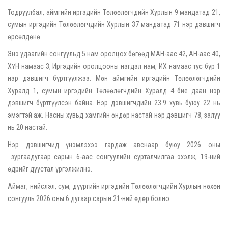
Тодруулбал, аймгийн иргэдийн Төлөөлөгчдийн Хурлын 9 мандатад 21,
сумын иргэдийн Төлөөлөгчдийн Хурлын 37 мандатад 71 нэр дэвшигч
өрсөлдөнө.
Энэ удаагийн сонгуульд 5 нам оролцох бөгөөд МАН-аас 42, АН-аас 40,
ХҮН намаас 3, Иргэдийн оролцооны нэгдэл нам, ИХ намаас тус бүр 1
нэр дэвшигч бүртгүүлжээ. Мөн аймгийн иргэдийн Төлөөлөгчдийн
Хуралд 1, сумын иргэдийн Төлөөлөгчдийн Хуралд 4 бие даан нэр
дэвшигч бүртгүүлсэн байна. Нэр дэвшигчдийн 23.9 хувь буюу 22 нь
эмэгтэй аж. Насны хувьд хамгийн өндөр настай нэр дэвшигч 78, залуу
нь 20 настай.
Нэр дэвшигчид үнэмлэхээ гардаж авснаар буюу 2026 оны
зургаадугаар сарын 6-аас сонгуулийн сурталчилгаа эхэлж, 19-ний
өдрийг дуустал үргэлжилнэ.
Аймаг, нийслэл, сум, дүүргийн иргэдийн Төлөөлөгчдийн Хурлын нөхөн
сонгууль 2026 оны 6 дугаар сарын 21-ний өдөр болно.