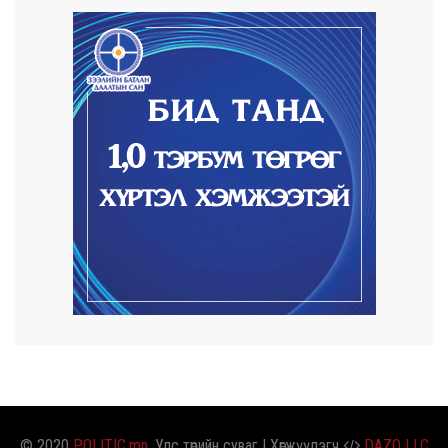
2026/08/07
Автомашины улсын дугаар сондгой
тоогоор төгссөн ...
2026/08/07
Улаанбаатарт өдөртөө 30 хэм дулаан
2026/08/06
Улсын чанартай хатуу хучилттай авто
замын талаас...
2026/08/06
Засгийн газар энэ оныг дуустал
санхүүгийн хэмнэл...
© 2020
POLITIC.mn
. Улс төрийн суваг | Хөгжүүлэгч
DAZO LLC