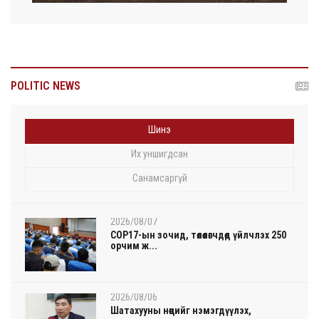
POLITIC NEWS
Шинэ
Их уншигдсан
Санамсаргүй
2026/08/07
COP17-ын зочид, төлөөлөгчдөд үйлчлэх 250
орчим ж...
2026/08/06
Шатахууны нөөцийг нэмэгдүүлэх,