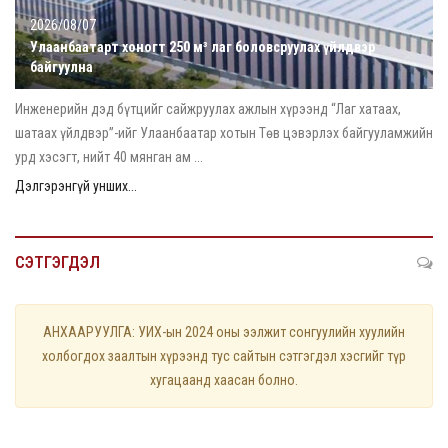
2026/08/07
Улаанбаатарт хоногт 250 м³ лаг боловсруулах үйлдвэр
байгуулна
Инженерийн дэд бүтцийг сайжруулах ажлын хүрээнд “Лаг хатаах,
шатаах үйлдвэр”-ийг Улаанбаатар хотын Төв цэвэрлэх байгууламжийн
урд хэсэгт, нийт 40 мянган ам ...
Дэлгэрэнгүй унших...
СЭТГЭГДЭЛ
АНХААРУУЛГА: УИХ-ын 2024 оны ээлжит сонгуулийн хуулийн
холбогдох заалтын хүрээнд тус сайтын сэтгэгдэл хэсгийг түр
хугацаанд хаасан болно.