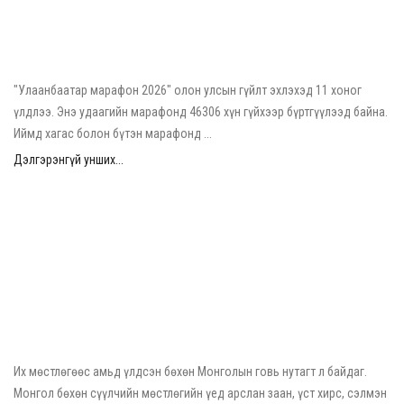
2026/05/12
"Улаанбаатар марафон 2026" олон улсын гүйлт эхлэхэд 11
хоног үлдлээ
"Улаанбаатар марафон 2026" олон улсын гүйлт эхлэхэд 11 хоног
үлдлээ. Энэ удаагийн марафонд 46306 хүн гүйхээр бүртгүүлээд байна.
Иймд хагас болон бүтэн марафонд ...
Дэлгэрэнгүй унших...
2026/05/04
Нэн ховор амьтны жагсаалтад орсон “Монгол бөхөн”
Их мөстлөгөөс амьд үлдсэн бөхөн Монголын говь нутагт л байдаг.
Монгол бөхөн сүүлчийн мөстлөгийн үед арслан заан, үст хирс, сэлмэн