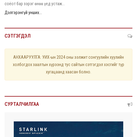
соёот бар зэрэг өнөө үед устаж...
Дэлгэрэнгүй унших...
СЭТГЭГДЭЛ
АНХААРУУЛГА: УИХ-ын 2024 оны ээлжит сонгуулийн хуулийн
холбогдох заалтын хүрээнд тус сайтын сэтгэгдэл хэсгийг түр
хугацаанд хаасан болно.
СУРТАЛЧИЛГАА