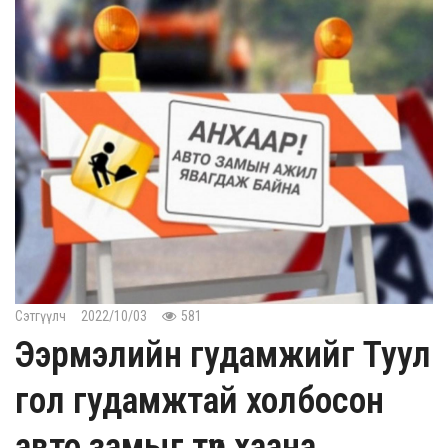
Сэтгүүлч
2022/10/03
581
Ээрмэлийн гудамжийг Туул
гол гудамжтай холбосон
авто замыг түр хаана