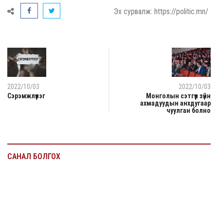
Эх сурвалж: https://politic.mn/
2022/10/03
2022/10/03
Сэрэмжлүүлэг
Монголын сэтгүүл зүйн
ахмадуудын анхдугаар
чуулган болно
САНАЛ БОЛГОХ