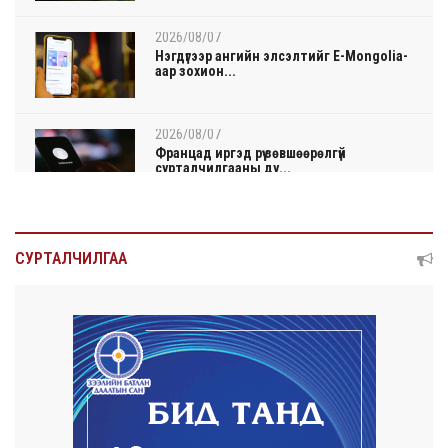
2026/08/07
Нэгдүгээр ангийн элсэлтийг E-Mongolia-
аар зохион...
2026/08/07
Францад иргэд рүү зөвшөөрөлгүй
сурталчилгааны ду...
2026/08/07
Нийтийн тээврийн Ч:19А чиглэлийн
СУРТАЛЧИЛГАА
замналд түр хуг...
2026/08/07
Автомашины улсын дугаар сондгой
тоогоор төгссөн ...
2026/08/07