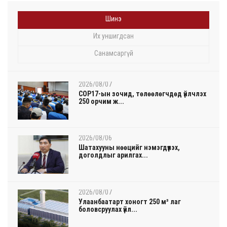
Шинэ
Их уншигдсан
Санамсаргүй
2026/08/07
COP17-ын зочид, төлөөлөгчдөд үйлчлэх
250 орчим ж...
2026/08/06
Шатахууны нөөцийг нэмэгдүүлэх,
доголдлыг арилгах...
2026/08/07
Улаанбаатарт хоногт 250 м³ лаг
боловсруулах үйл...