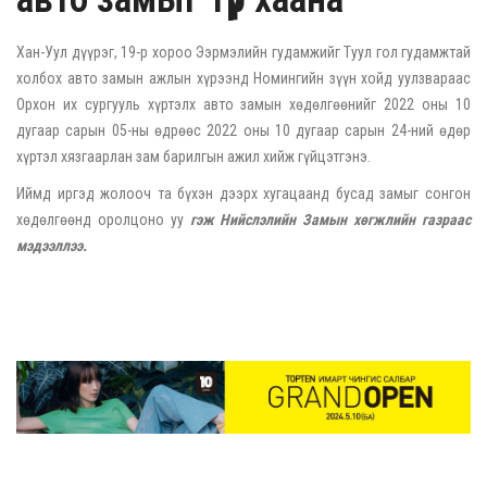
Хан-Уул дүүрэг, 19-р хороо Ээрмэлийн гудамжийг Туул гол гудамжтай
холбох авто замын ажлын хүрээнд Номингийн зүүн хойд уулзвараас
Орхон их сургууль хүртэлх авто замын хөдөлгөөнийг 2022 оны 10
дугаар сарын 05-ны өдрөөс 2022 оны 10 дугаар сарын 24-ний өдөр
хүртэл хязгаарлан зам барилгын ажил хийж гүйцэтгэнэ.
Иймд иргэд жолооч та бүхэн дээрх хугацаанд бусад замыг сонгон
хөдөлгөөнд оролцоно уу
гэж Нийслэлийн Замын хөгжлийн газраас
мэдээллээ.